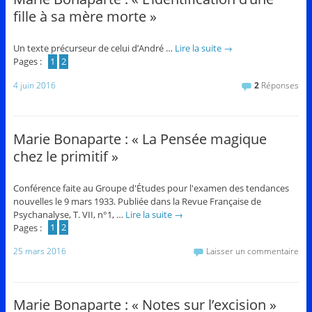
fille à sa mère morte »
Un texte précurseur de celui d’André …
Lire la suite
→
Pages :
1
2
4 juin 2016
2
Réponses
Marie Bonaparte : « La Pensée magique
chez le primitif »
Conférence faite au Groupe d'Études pour l'examen des tendances
nouvelles le 9 mars 1933. Publiée dans la Revue Française de
Psychanalyse, T. VII, n°1, …
Lire la suite
→
Pages :
1
2
25 mars 2016
Laisser un commentaire
Marie Bonaparte : « Notes sur l’excision »