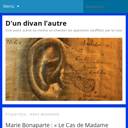
Menu
D'un divan l'autre
Une autre scène où mettre en chantier les questions soufflées par la cure
ÉTIQUETTE(S) :
MARIE BONAPARTE
Marie Bonaparte : « Le Cas de Madame