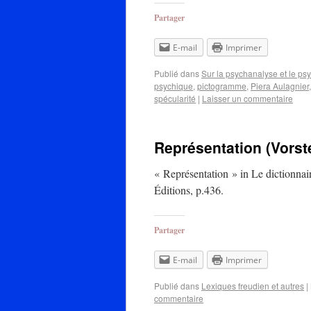
Partager
E-mail
Imprimer
Publié dans
Sur la psychanalyse et le ps
psychique
,
pictogramme
,
Piera Aulagnier
spécularité
|
Laisser un commentaire
Représentation (Vorste
« Représentation » in Le dictionnai
Éditions, p.436.
Partager
E-mail
Imprimer
Publié dans
Lexiques freudien et autres
|
commentaire