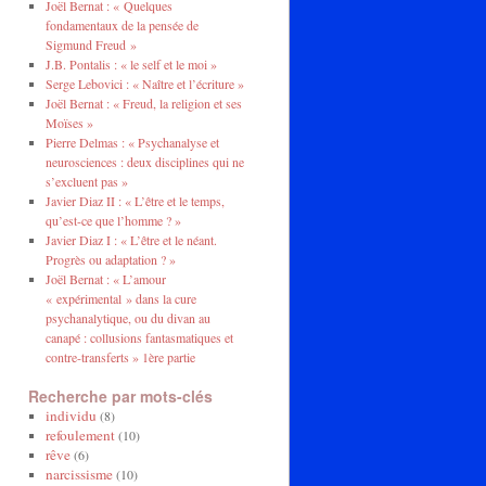
Joël Bernat : « Quelques
fondamentaux de la pensée de
Sigmund Freud »
J.B. Pontalis : « le self et le moi »
Serge Lebovici : « Naître et l’écriture »
Joël Bernat : « Freud, la religion et ses
Moïses »
Pierre Delmas : « Psychanalyse et
neurosciences : deux disciplines qui ne
s’excluent pas »
Javier Diaz II : « L’être et le temps,
qu’est-ce que l’homme ? »
Javier Diaz I : « L’être et le néant.
Progrès ou adaptation ? »
Joël Bernat : « L’amour
« expérimental » dans la cure
psychanalytique, ou du divan au
canapé : collusions fantasmatiques et
contre-transferts » 1ère partie
Recherche par mots-clés
individu
(8)
refoulement
(10)
rêve
(6)
narcissisme
(10)