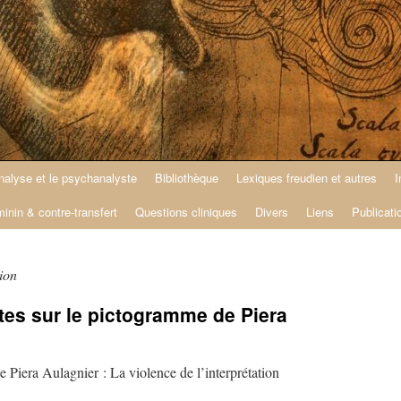
nalyse et le psychanalyste
Bibliothèque
Lexiques freudien et autres
I
minin & contre-transfert
Questions cliniques
Divers
Liens
Publicati
ion
otes sur le pictogramme de Piera
e Piera Aulagnier : La violence de l’interprétation