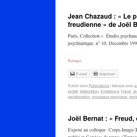
Jean Chazaud : « Le p
freudienne » de Joël 
Paris, Collection « Études psychan
psychiatrique, n° 10, Décembre 19
Partager
E-mail
Imprimer
Publié dans
Publications
|
Marqué avec
a
einfall
,
élaboration
,
Entstellung
,
Freud
,
Je
perlaboration
,
processus psychique
,
repr
Joël Bernat : « Freud, 
Exposé au colloque Corps-Image-Te
publié in Genèses de textes / Textge