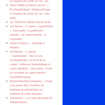
La fonction des points de vue » fin
Pierre Fédida & Patrick Lacoste : «
Psychopathologie / Métapsychologie.
La fonction des points de vue » Ière
partie
Les TDAH et l’affreux Jojo de Dolto
Joël Bernat : « L’amour « expérimental
», 3ème partie : La préhistoire «
refoulée » du contre-transfert : le
Gegenliebe
Sándor Ferenczi : « Masculin et
féminin »
Joël Bernat : « L’amour
« expérimental » dans la cure
psychanalytique, ou du divan au
canapé : collusions fantasmatiques et
contre-transferts » 2ème partie : Freud
et l’invention du contre-transfert :
Gegenübertragung
Martine Bucchini-Giamarchi : « Freud
et les jeunes filles Problème de
technique psychanalytique ou
problème de contre-transfert »
Joël Bernat : « La vision-du-monde de
Wilhelm Reich »