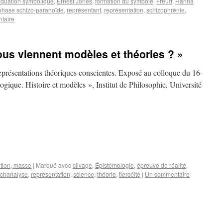
quation symbolique
,
Ernest Jones
,
formation du symbole
,
Freud
,
Hanna
phase schizo-paranoïde
,
représentant
,
représentation
,
schizophrénie
,
taire
ous viennent modèles et théories ? »
eprésentations théoriques conscientes. Exposé au colloque du 16-
gique. Histoire et modèles », Institut de Philosophie, Université
tution, masse
|
Marqué avec
clivage
,
Épistémologie
,
épreuve de réalité
,
chanalyse
,
représentation
,
science
,
théorie
,
tiercéité
|
Un commentaire