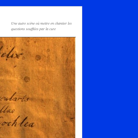
Une autre scène où mettre en chantier les
questions soufflées par la cure