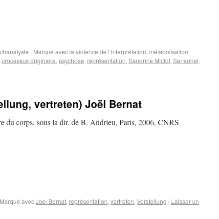
ychanalyste
|
Marqué avec
la violence de l’interprétation
,
métabolisation
,
processus originaire
,
psychose
,
représentation
,
Sandrine Miclot
,
Sensoriel
,
llung, vertreten) Joël Bernat
re du corps, sous la dir. de B. Andrieu, Paris, 2006, CNRS
Marqué avec
Joel Bernat
,
représentation
,
vertreten
,
Vorstellung
|
Laisser un