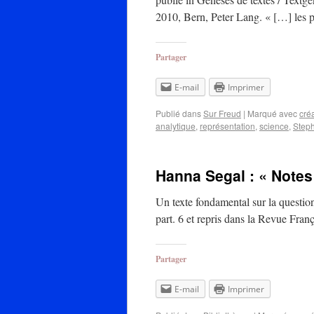
2010, Bern, Peter Lang. « […] les p
Partager
E-mail
Imprimer
Publié dans
Sur Freud
|
Marqué avec
créa
analytique
,
représentation
,
science
,
Step
Hanna Segal : « Notes
Un texte fondamental sur la questio
part. 6 et repris dans la Revue Fra
Partager
E-mail
Imprimer