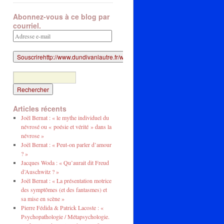
Abonnez-vous à ce blog par
courriel.
Adresse
e-
mail
Articles récents
Joël Bernat : « le mythe individuel du
névrosé ou « poésie et vérité » dans la
névrose »
Joël Bernat : « Peut-on parler d’amour
? »
Jacques Woda : « Qu’aurait dit Freud
d’Auschwitz ? »
Joël Bernat : « La présentation motrice
des symptômes (et des fantasmes) et
sa mise en scène »
Pierre Fédida & Patrick Lacoste : «
Psychopathologie / Métapsychologie.