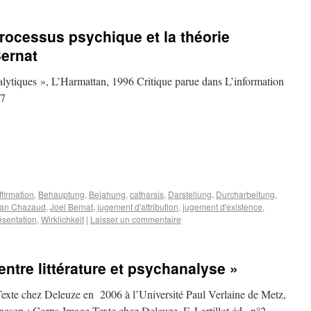
rocessus psychique et la théorie
Bernat
alytiques », L’Harmattan, 1996 Critique parue dans L’information
97
ffirmation
,
Behauptung
,
Bejahung
,
catharsis
,
Darstellung
,
Durcharbeitung
,
an Chazaud
,
Joel Bernat
,
jugement d'attribution
,
jugement d'existence
,
ésentation
,
Wirklichkeit
|
Laisser un commentaire
entre littérature et psychanalyse »
xte chez Deleuze en 2006 à l’Université Paul Verlaine de Metz,
nesen : Corps-Image-Texte chez Deleuze, F. Lartillot éd., n°2,