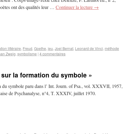
oètes ont des qualités leur …
Continuer la lecture
→
tion littéraire
,
Freud
,
Goethe
,
jeu
,
Joel Bernat
,
Leonard de Vinci
,
méthode
han Zweig
,
symbolisme
|
4 commentaires
 sur la formation du symbole »
n du symbole paru dans l’ Int. Journ. of Psa., vol. XXXVII, 1957,
nçaise de Psychanalyse, n°4, T. XXXIV, juillet 1970.