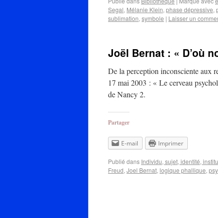
Publié dans
Bibliothèque
|
Marqué avec
é
Segal
,
Mélanie Klein
,
phase dépressive
,
sublimation
,
symbole
|
Laisser un commen
Joël Bernat : « D’où n
De la perception inconsciente aux r
17 mai 2003 : « Le cerveau psycholo
de Nancy 2.
Partager
E-mail
Imprimer
Publié dans
Individu, sujet, identité, insti
Freud
,
Joel Bernat
,
logique phallique
,
psy