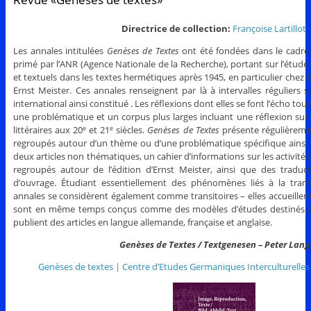
Directrice de collection:
Françoise Lartillot
Les annales intitulées
Genèses de Textes
ont été fondées dans le cadre 
primé par l’ANR (Agence Nationale de la Recherche), portant sur l’étud
et textuels dans les textes hermétiques après 1945, en particulier chez E
Ernst Meister. Ces annales renseignent par là à intervalles réguliers 
international ainsi constitué . Les réflexions dont elles se font l’écho t
une problématique et un corpus plus larges incluant une réflexion sur l
littéraires aux 20
et 21
siècles.
Genèses de Textes
présente régulièremen
e
e
regroupés autour d’un thème ou d’une problématique spécifique ainsi
deux articles non thématiques, un cahier d’informations sur les activit
regroupés autour de l’édition d’Ernst Meister, ainsi que des tradu
d’ouvrage. Étudiant essentiellement des phénomènes liés à la transit
annales se considèrent également comme transitoires – elles accueillen
sont en même temps conçus comme des modèles d’études destinés à ê
publient des articles en langue allemande, française et anglaise.
Genèses de Textes / Textgenesen – Peter Lang
Genèses de textes | Centre d’Etudes Germaniques Interculturelles