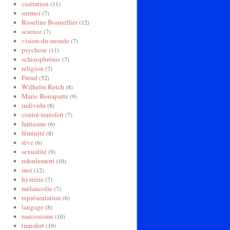
castration
(11)
surmoi
(7)
Roseline Bonnellier
(12)
science
(7)
vision-du-monde
(7)
psychose
(11)
schizophrénie
(7)
religion
(7)
Freud
(52)
Wilhelm Reich
(8)
Marie Bonaparte
(9)
individu
(8)
contre-transfert
(7)
fantasme
(6)
féminité
(8)
rêve
(6)
sexualité
(9)
refoulement
(10)
moi
(12)
hystérie
(7)
mélancolie
(7)
représentation
(6)
langage
(8)
narcissisme
(10)
transfert
(19)