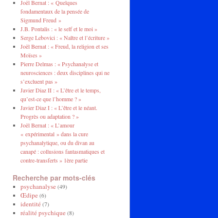
Joël Bernat : « Quelques
fondamentaux de la pensée de
Sigmund Freud »
J.B. Pontalis : « le self et le moi »
Serge Lebovici : « Naître et l’écriture »
Joël Bernat : « Freud, la religion et ses
Moïses »
Pierre Delmas : « Psychanalyse et
neurosciences : deux disciplines qui ne
s’excluent pas »
Javier Diaz II : « L’être et le temps,
qu’est-ce que l’homme ? »
Javier Diaz I : « L’être et le néant.
Progrès ou adaptation ? »
Joël Bernat : « L’amour
« expérimental » dans la cure
psychanalytique, ou du divan au
canapé : collusions fantasmatiques et
contre-transferts » 1ère partie
Recherche par mots-clés
psychanalyse
(49)
Œdipe
(6)
identité
(7)
réalité psychique
(8)