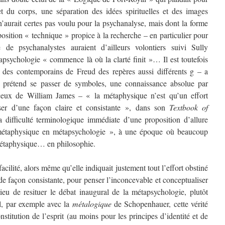
t du corps, une séparation des idées spirituelles et des images
n’aurait certes pas voulu pour la psychanalyse, mais dont la forme
position « technique » propice à la recherche – en particulier pour
e psychanalystes auraient d’ailleurs volontiers suivi Sully
sychologie « commence là où la clarté finit »… Il est toutefois
 des contemporains de Freud des repères aussi différents g – a
i prétend se passer de symboles, une connaissance absolue par
 ceux de William James – « la métaphysique n’est qu’un effort
nser d’une façon claire et consistante », dans son
Textbook of
a difficulté terminologique immédiate d’une proposition d’allure
 métaphysique en métapsychologie », à une époque où beaucoup
 métaphysique… en philosophie.
cilité, alors même qu’elle indiquait justement tout l’effort obstiné
de façon consistante, pour penser l’inconcevable et conceptualiser
 lieu de resituer le débat inaugural de la métapsychologie, plutôt
l, par exemple avec la
métalogique
de Schopenhauer, cette vérité
titution de l’esprit (au moins pour les principes d’identité et de