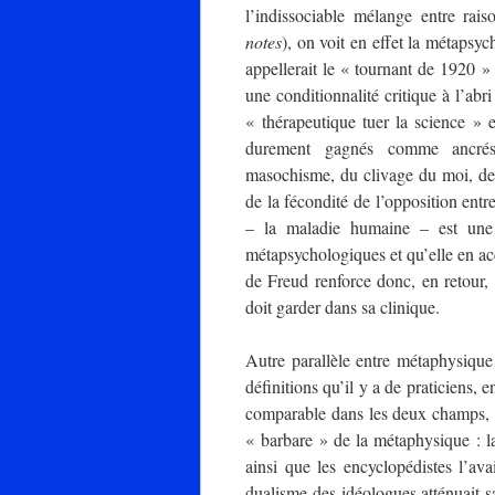
l’indissociable mélange entre rai
notes
), on voit en effet la métapsy
appellerait le « tournant de 1920 » 
une conditionnalité critique à l’abr
« thérapeutique tuer la science » 
durement gagnés comme ancrés d
masochisme, du clivage du moi, de l
de la fécondité de l’opposition entr
– la maladie humaine – est une s
métapsychologiques et qu’elle en ac
de Freud renforce donc, en retour,
doit garder dans sa clinique.
Autre parallèle entre métaphysique
définitions qu’il y a de praticiens, 
comparable dans les deux champs, i
« barbare » de la métaphysique : l
ainsi que les encyclopédistes l’ava
dualisme des idéologues atténuait s