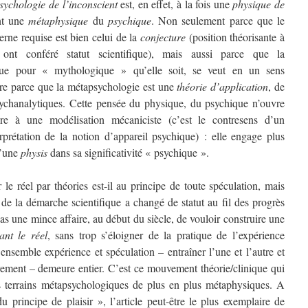
sychologie de l’inconscient
est, en effet, à la fois une
physique de
ent une
métaphysique
du
psychique
. Non seulement parce que le
erne requise est bien celui de la
conjecture
(position théorisante à
 ont conféré statut scientifique), mais aussi parce que la
ique pour « mythologique » qu’elle soit, se veut en un sens
ore parce que la métapsychologie est une
théorie d’application
, de
sychanalytiques. Cette pensée du physique, du psychique n’ouvre
ire à une modélisation mécaniciste (c’est le contresens d’un
rprétation de la notion d’appareil psychique) : elle engage plus
d’une
physis
dans sa significativité « psychique ».
 le réel par théories est-il au principe de toute spéculation, mais
nt de la démarche scientifique a changé de statut au fil des progrès
pas une mince affaire, au début du siècle, de vouloir construire une
sant le réel
, sans trop s’éloigner de la pratique de l’expérience
ensemble expérience et spéculation – entraîner l’une et l’autre et
ement – demeure entier. C’est ce mouvement théorie/clinique qui
 terrains métapsychologiques de plus en plus métaphysiques. A
 principe de plaisir », l’article peut-être le plus exemplaire de