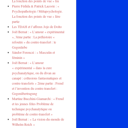
La fonction des points de vue » fin
Pierre Fédida & Patrick Lacoste : «
Psychopathologie / Métapsychologie.
La fonction des points de vue » Ière
partie
Les TDAH et l’affreux Jojo de Dolto
Joël Bernat : « L’amour « expérimental
», 3ème partie : La préhistoire «
refoulée » du contre-transfert : le
Gegenliebe
Sándor Ferenczi : « Masculin et
féminin »
Joël Bernat : « L’amour
« expérimental » dans la cure
psychanalytique, ou du divan au
canapé : collusions fantasmatiques et
contre-transferts » 2ème partie : Freud
et l’invention du contre-transfert :
Gegenübertragung
Martine Bucchini-Giamarchi : « Freud
et les jeunes filles Problème de
technique psychanalytique ou
problème de contre-transfert »
Joël Bernat : « La vision-du-monde de
Wilhelm Reich »