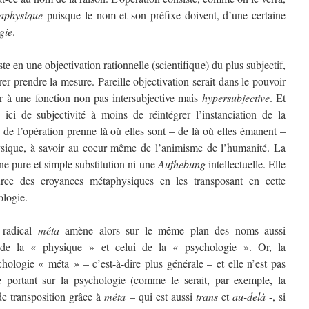
aphysique
puisque le nom et son préfixe doivent, d’une certaine
gie
.
e en une objectivation rationnelle (scientifique) du plus subjectif,
rer prendre la mesure. Pareille objectivation serait dans le pouvoir
er à une fonction non pas intersubjective mais
hypersubjective
. Et
ici de subjectivité à moins de réintégrer l’instanciation de la
té de l’opération prenne là où elles sont – de là où elles émanent –
hysique, à savoir au coeur même de l’animisme de l’humanité. La
une pure et simple substitution ni une
Aufhebung
intellectuelle. Elle
ource des croyances métaphysiques en les transposant en cette
ologie.
 radical
méta
amène alors sur le même plan des noms aussi
de la « physique » et celui de la « psychologie ». Or, la
hologie « méta » – c’est-à-dire plus générale – et elle n’est pas
ve portant sur la psychologie (comme le serait, par exemple, la
de transposition grâce à
méta
– qui est aussi
trans
et
au-delà
-, si