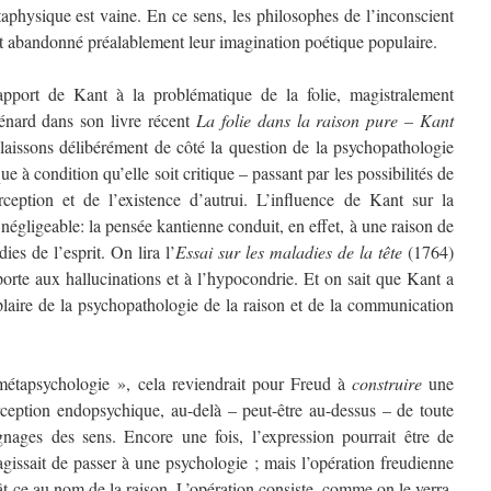
étaphysique est vaine. En ce sens, les philosophes de l’inconscient
t abandonné préalablement leur imagination poétique populaire.
apport de Kant à la problématique de la folie, magistralement
nard dans son livre récent
La folie dans la raison pure – Kant
 laissons délibérément de côté la question de la psychopathologie
 à condition qu’elle soit critique – passant par les possibilités de
erception et de l’existence d’autrui. L’influence de Kant sur la
négligeable: la pensée kantienne conduit, en effet, à une raison de
ies de l’esprit. On lira l’
Essai sur les maladies de la tête
(1764)
porte aux hallucinations et à l’hypocondrie. Et on sait que Kant a
laire de la psychopathologie de la raison et de la communication
étapsychologie », cela reviendrait pour Freud à
construire
une
eption endopsychique, au-delà – peut-être au-dessus – de toute
gnages des sens. Encore une fois, l’expression pourrait être de
agissait de passer à une psychologie ; mais l’opération freudienne
ât-ce au nom de la raison. L’opération consiste, comme on le verra,