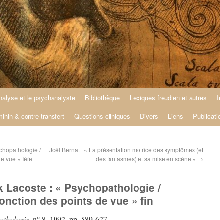
nalyse et le psychanalyste
Bibliothèque
Lexiques freudien et autres
I
minin & contre-transfert
Questions cliniques
Divers
Liens
Publicati
ychopathologie /
Joël Bernat : « La présentation motrice des symptômes (et
e vue » Ière
des fantasmes) et sa mise en scène »
→
k Lacoste : « Psychopathologie /
onction des points de vue » fin
athologie
, n° 8, 1992, pp. 589-627.