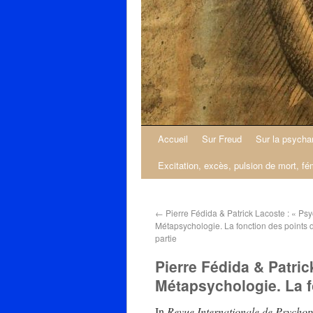
Accueil
Sur Freud
Sur la psycha
Excitation, excès, pulsion de mort, fé
←
Pierre Fédida & Patrick Lacoste : « Ps
Métapsychologie. La fonction des points d
partie
Pierre Fédida & Patric
Métapsychologie. La f
In
Revue Internationale de Psychop