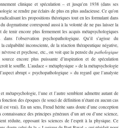
sonnement clinique et spéculation – et jusqu’en 1938 (dans ses
chologie se rendre par éclairs de plus en plus audacieuse. Ce qu’on
radicalisant les propositions théoriques tout en les formulant dans
i du dogmatisme correspond aussi à la volonté de ne pas laisser la
et de tenir encore plus fermement les acquis métapsychologiques
ans l’observation psychopathologique. Qu’il s’agisse du
a culpabilité inconsciente, de la réaction thérapeutique négative,
e névrose et psychose, etc., on voit que la pensée du
pathologique
ource encore plus puissante d’inspiration et de spéculation
croît le souffle. L’audace « métaphysique » de la métapsychologie
 l’aspect abrupt « psychopathologique » du regard que l’analyste
 et métapsychologie, l’une et l’autre semblent admettre autant de
en fonction des époques (le souci de définition n’étant en aucun cas
l est vrai). En un sens, Freud hérite sans doute d’une conception
a connaissance des principes généraux d’un art ou d’une science,
ient réduite, opposant les sciences de l’esprit à la physique. Ce
ans doute celui de la « Logique de Port-Royal » qui plaidait pour