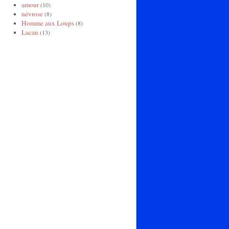
amour
(10)
névrose
(8)
Homme aux Loups
(8)
Lacan
(13)