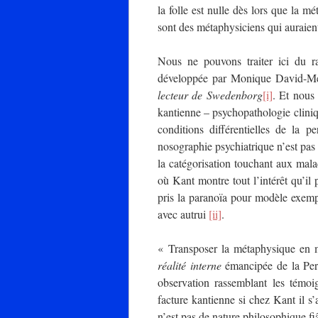
la folle est nulle dès lors que la m
sont des métaphysiciens qui auraien
Nous ne pouvons traiter ici du r
développée par Monique David-Mé
lecteur de Swedenborg
[i]
. Et nous
kantienne – psychopathologie clinique
conditions différentielles de la p
nosographie psychiatrique n’est pas 
la catégorisation touchant aux malad
où Kant montre tout l’intérêt qu’il 
pris la paranoïa pour modèle exemp
avec autrui
[ii]
.
« Transposer la métaphysique en m
réalité interne
émancipée de la Perc
observation rassemblant les témoi
facture kantienne si chez Kant il s’
n’est pas de nature philosophique fi