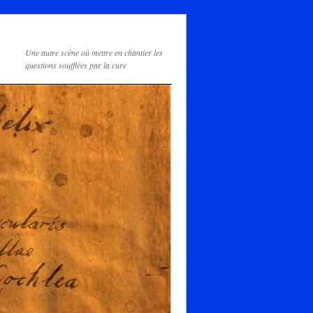
Une autre scène où mettre en chantier les
questions soufflées par la cure