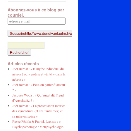
Abonnez-vous à ce blog par
courriel.
Adresse
e-
mail
Articles récents
Joël Bernat : « le mythe individuel du
névrosé ou « poésie et vérité » dans la
névrose »
Joël Bernat : « Peut-on parler d’amour
? »
Jacques Woda : « Qu’aurait dit Freud
d’Auschwitz ? »
Joël Bernat : « La présentation motrice
des symptômes (et des fantasmes) et
sa mise en scène »
Pierre Fédida & Patrick Lacoste : «
Psychopathologie / Métapsychologie.