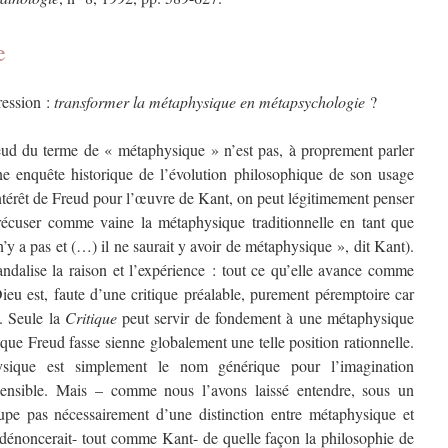
e
ression :
transformer la métaphysique en métapsychologie
?
eud du terme de « métaphysique » n’est pas, à proprement parler
ne enquête historique de l’évolution philosophique de son usage
ntérêt de Freud pour l’œuvre de Kant, on peut légitimement penser
 récuser comme vaine la métaphysique traditionnelle en tant que
n’y a pas et (…) il ne saurait y avoir de métaphysique », dit Kant).
andalise la raison et l’expérience : tout ce qu’elle avance comme
ieu est, faute d’une critique préalable, purement péremptoire car
. Seule la
Critique
peut servir de fondement à une métaphysique
que Freud fasse sienne globalement une telle position rationnelle.
ysique est simplement le nom générique pour l’imagination
asensible. Mais – comme nous l’avons laissé entendre, sous un
upe pas nécessairement d’une distinction entre métaphysique et
l dénoncerait- tout comme Kant- de quelle façon la philosophie de