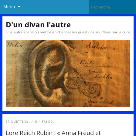
Menu
D'un divan l'autre
Une autre scène où mettre en chantier les questions soufflées par la cure
ÉTIQUETTE(S) :
ANNA FREUD
Lore Reich Rubin : « Anna Freud et