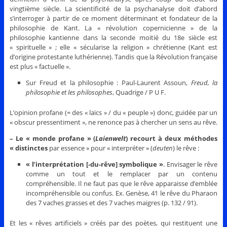
vingtième siècle. La scientificité de la psychanalyse doit d’abord
s’interroger à partir de ce moment déterminant et fondateur de la
philosophie de Kant. La « révolution copernicienne » de la
philosophie kantienne dans la seconde moitié du 18e siècle est
« spirituelle » ; elle « sécularise la religion » chrétienne (Kant est
d’origine protestante luthérienne). Tandis que la Révolution française
est plus « factuelle ».
Sur Freud et la philosophie : Paul-Laurent Assoun,
Freud, la
philosophie et les philosophes
, Quadrige / P U F.
L’opinion profane (= des « laïcs » / du « peuple ») donc, guidée par un
« obscur pressentiment », ne renonce pas à chercher un sens au rêve.
– Le « monde profane » (
Laienwelt
) recourt à deux méthodes
« distinctes
par essence » pour « interpréter » (
deuten
) le rêve :
« l’interprétation [-du-rêve] symbolique »
. Envisager le rêve
comme un tout et le remplacer par un contenu
compréhensible. Il ne faut pas que le rêve apparaisse d’emblée
incompréhensible ou confus. Ex. Genèse, 41 le rêve du Pharaon
des 7 vaches grasses et des 7 vaches maigres (p. 132 / 91).
Et les « rêves artificiels » créés par des poètes, qui restituent une