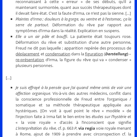
reconnaissant à cette « erreur » de ses débuts, qu’il a
maintenant surmontée, quant aux succès thérapeutiques dont
il devait faire état. C’est la faute d’Irma, ce n’est pas la sienne. […]
Plaintes d’Irma ; douleurs à la gorge, au ventre et à l’estomac, ça la
serre de partout
. Déformation du rêve par rapport aux
symptômes d’Irma dans la réalité. Explication en suspens.
Elle a un air pâle et bouffi.
La patiente était toujours rose.
Déformation du rêve et substitution d’une autre personne,
Freud ne dit pas laquelle ; apparition repérée des processus de
déplacement
et
condensation
dans la
figuration
(
Darstellung
)
–
re-présentation
d’Irma, la figure du rêve qui va « condenser »
plusieurs personnes.
[…]
Je suis effrayé à la pensée que j’ai quand même omis de voir une
affection organique.
Vis-à-vis des autres médecins, conflit dans
la conscience professionnelle de Freud entre l’organique /
somatique et sa méthode thérapeutique appliquée aux
hystériques. [On voit à quel point le rêve « modèle » de
l’injection faite à Irma fait le lien entre les
études sur l’hystérie
et
« la voie royale » d’accès à l’inconscient que signifie
L’interprétation du rêve
, cf. p. 663
P
,
via regia
voie royale menant
à Rome, ajout de 1909 à prendre avec circonspection cf. la