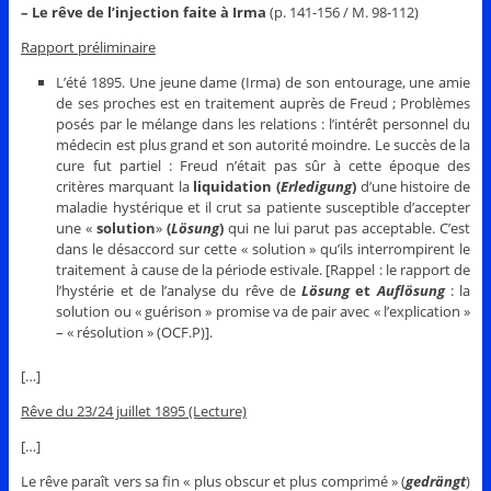
– Le rêve de l’injection faite à Irma
(p. 141-156 / M. 98-112)
Rapport préliminaire
L’été 1895. Une jeune dame (Irma) de son entourage, une amie
de ses proches est en traitement auprès de Freud ; Problèmes
posés par le mélange dans les relations : l’intérêt personnel du
médecin est plus grand et son autorité moindre. Le succès de la
cure fut partiel : Freud n’était pas sûr à cette époque des
critères marquant la
liquidation (
Erledigung
)
d’une histoire de
maladie hystérique et il crut sa patiente susceptible d’accepter
une «
solution
»
(
Lösung
)
qui ne lui parut pas acceptable. C’est
dans le désaccord sur cette « solution » qu’ils interrompirent le
traitement à cause de la période estivale. [Rappel : le rapport de
l’hystérie et de l’analyse du rêve de
Lösung
et
Auflösung
: la
solution ou « guérison » promise va de pair avec « l’explication »
– « résolution » (OCF.P)].
[…]
Rêve du 23/24 juillet 1895 (Lecture)
[…]
Le rêve paraît vers sa fin « plus obscur et plus comprimé » (
gedrängt
)