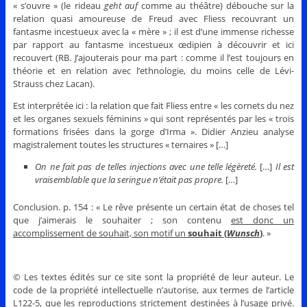
« s’ouvre » (le rideau
geht auf
comme au théâtre) débouche sur la
relation quasi amoureuse de Freud avec Fliess recouvrant un
fantasme incestueux avec la « mère » ; il est d’une immense richesse
par rapport au fantasme incestueux œdipien à découvrir et ici
recouvert (RB. J’ajouterais pour ma part : comme il l’est toujours en
théorie et en relation avec l’ethnologie, du moins celle de Lévi-
Strauss chez Lacan).
Est interprétée ici : la relation que fait Fliess entre « les cornets du nez
et les organes sexuels féminins » qui sont représentés par les « trois
formations frisées dans la gorge d’Irma ». Didier Anzieu analyse
magistralement toutes les structures « ternaires » […]
On ne fait pas de telles injections avec une telle légèreté.
[…]
Il est
vraisemblable que la seringue n’était pas propre.
[…]
Conclusion. p. 154 : « Le rêve présente un certain état de choses tel
que j’aimerais le souhaiter ; son contenu
est donc un
accomplissement de souhait, son motif un
souhait (
Wunsch
)
. »
© Les textes édités sur ce site sont la propriété de leur auteur. Le
code de la propriété intellectuelle n’autorise, aux termes de l’article
L122-5, que les reproductions strictement destinées à l’usage privé.