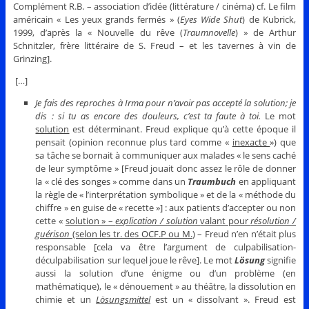
Complément R.B. – association d’idée (littérature / cinéma) cf. Le film
américain « Les yeux grands fermés » (
Eyes Wide Shut
) de Kubrick,
1999, d’après la « Nouvelle du rêve (
Traumnovelle
) » de Arthur
Schnitzler, frère littéraire de S. Freud – et les tavernes à vin de
Grinzing].
[…]
Je fais des reproches à Irma pour n’avoir pas accepté la solution; je
dis : si tu as encore des douleurs, c’est ta faute à toi.
Le mot
solution
est déterminant. Freud explique qu’à cette époque il
pensait (opinion reconnue plus tard comme «
inexacte
») que
sa tâche se bornait à communiquer aux malades « le sens caché
de leur symptôme » [Freud jouait donc assez le rôle de donner
la « clé des songes » comme dans un
Traumbuch
en appliquant
la règle de « l’interprétation symbolique » et de la « méthode du
chiffre » en guise de « recette »] : aux patients d’accepter ou non
cette «
solution » –
explication / solution
valant pour
résolution /
guérison
(selon les tr. des OCF.P ou M.
) – Freud n’en n’était plus
responsable [cela va être l’argument de culpabilisation-
déculpabilisation sur lequel joue le rêve]. Le mot
Lösung
signifie
aussi la solution d’une énigme ou d’un problème (en
mathématique), le « dénouement » au théâtre, la dissolution en
chimie et un
Lösungsmittel
est un « dissolvant ». Freud est