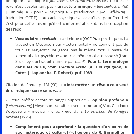
de l’appareil animique » (
am seelischen Apparat
). Dans ces théories, le
rêve n’est absolument pas «
un acte animique
» (
ein seelischer Akt
)
[« animique » pour « psychique » (traduction : J.-P. Lefèbvre) :
traduction OCF.P] – ou « acte psychique » – ce qu’il est pour Freud, et
c’est pour cette raison qu’il est « interprétable » dans la conception
de Freud.
Vocabulaire
:
seelisch
: « animique » (OCF.P), « psychique ». La
traduction Meyerson par « acte mental » ne convient pas du
tout. Et Meyerson ne garde pas le même mot, il passe de
« mental » à « psychique » pour le même mot alld
seelisch
(trad.
Strachey qui traduit « âme » par
mind
).
Pour la terminologie
dans les
OCF.P
, voir
Traduire Freud
(A. Bourguignon, P.
Cotet, J. Laplanche, F. Robert), puf, 1989.
Citation de Freud, p. 131 (90) : «
« interpréter un rêve » cela veut
dire indiquer son « sens »… »
–
Freud préfère encore se ranger auprès de «
l’opinion profane »
(
Laienmeinung
) [Meyerson traduit le « sens commun »] Voc. Cf. « laïc »
s’oppose à « médical » chez Freud dans
La question de l’analyse
profane
(1926).
Complément pour approfondir la question d’un point de
vue historique et culturel (réflexions de R. Bonnellier –