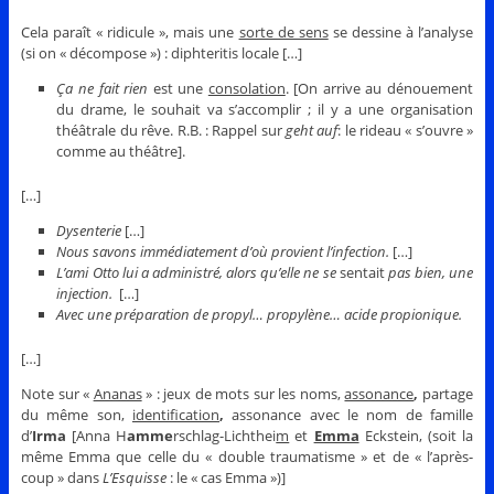
Cela paraît « ridicule », mais une
sorte de sens
se dessine à l’analyse
(si on « décompose ») : diphteritis locale […]
Ça ne fait rien
est une
consolation
. [On arrive au dénouement
du drame, le souhait va s’accomplir ; il y a une organisation
théâtrale du rêve. R.B. : Rappel sur
geht auf
: le rideau « s’ouvre »
comme au théâtre].
[…]
Dysenterie
[…]
Nous savons immédiatement d’où provient l’infection.
[…]
L’ami Otto lui a administré, alors qu’elle ne se
sentait
pas bien, une
injection.
[…]
Avec une préparation de propyl… propylène… acide propionique.
[…]
Note sur «
Ananas
» : jeux de mots sur les noms,
assonance
,
partage
du même son,
identification
,
assonance avec le nom de famille
d’
Irma
[Anna H
amme
rschlag-Lichthei
m
et
Emma
Eckstein, (soit la
même Emma que celle du « double traumatisme » et de « l’après-
coup » dans
L’Esquisse
: le « cas Emma »)]