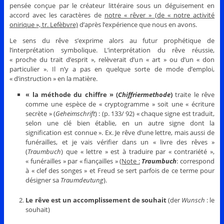
pensée conçue par le créateur littéraire sous un déguisement en
accord avec les caractères de
notre « rêver » (de « notre activité
onirique », tr. Lefèbvre)
d’après l’expérience que nous en avons.
Le sens du rêve s’exprime alors au futur prophétique de
l’interprétation symbolique. L’interprétation du rêve réussie,
« proche du trait d’esprit », relèverait d’un « art » ou d’un « don
particulier ». Il n’y a pas en quelque sorte de mode d’emploi,
« d’instruction » en la matière.
« la méthode du chiffre » (
Chiffriermethode
)
traite le rêve
comme une espèce de « cryptogramme » soit une « écriture
secrète » (
Geheimschrift
) : (p. 133/ 92) « chaque signe est traduit,
selon une clé bien établie, en un autre signe dont la
signification est connue ». Ex. Je rêve d’une lettre, mais aussi de
funérailles, et je vais vérifier dans un « livre des rêves »
(
Traumbuch
) que « lettre » est à traduire par « contrariété »,
« funérailles » par « fiançailles » (
Note :
Traumbuch
: correspond
à « clef des songes » et Freud se sert parfois de ce terme pour
désigner sa
Traumdeutung
).
Le rêve est un accomplissement de souhait
(der
Wunsch
: le
souhait)