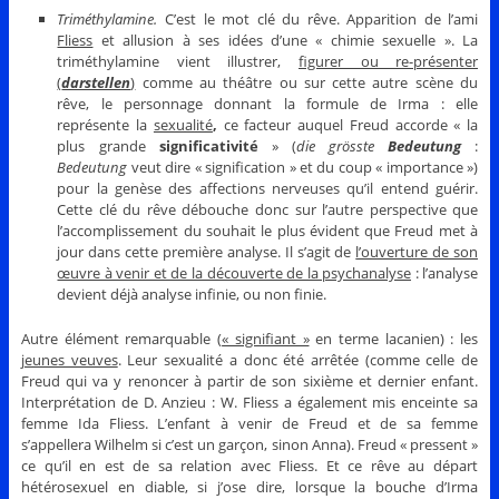
Triméthylamine.
C’est le mot clé du rêve. Apparition de l’ami
Fliess
et allusion à ses idées d’une « chimie sexuelle ». La
triméthylamine vient illustrer,
figurer ou re-présenter
(
darstellen
)
comme au théâtre ou sur cette autre scène du
rêve, le personnage donnant la formule de Irma : elle
représente la
sexualité
,
ce facteur auquel Freud accorde « la
plus grande
significativité
» (
die grösste
Bedeutung
:
Bedeutung
veut dire « signification » et du coup « importance »)
pour la genèse des affections nerveuses qu’il entend guérir.
Cette clé du rêve débouche donc sur l’autre perspective que
l’accomplissement du souhait le plus évident que Freud met à
jour dans cette première analyse. Il s’agit de
l’ouverture de son
œuvre à venir et de la découverte de la psychanalyse
: l’analyse
devient déjà analyse infinie, ou non finie.
Autre élément remarquable (
« signifiant »
en terme lacanien) : les
jeunes veuves
. Leur sexualité a donc été arrêtée (comme celle de
Freud qui va y renoncer à partir de son sixième et dernier enfant.
Interprétation de D. Anzieu : W. Fliess a également mis enceinte sa
femme Ida Fliess. L’enfant à venir de Freud et de sa femme
s’appellera Wilhelm si c’est un garçon, sinon Anna). Freud « pressent »
ce qu’il en est de sa relation avec Fliess. Et ce rêve au départ
hétérosexuel en diable, si j’ose dire, lorsque la bouche d’Irma