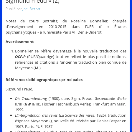
Sigmund Freud » (2)
Publié par
Joel Bernat
Notes de cours (extraits) de Roseline Bonnellier, chargée
d’enseignement en 2010-2015 dans l’UFR d’ « Études
psychanalytiques » à l’université Paris VII Denis-Diderot
Avertissement
Bonnellier se réfère davantage à la nouvelle traduction des
OCF.P
(PUF/Quadrige) tout en reliant le plus possible notions,
références et citations à l’ancienne traduction bien connue de
Meyerson (
M.
).
Références bibliographiques principales
:
Sigmund Freud,
Die Traumdeutung
(1900), dans Sigm. Freud,
Gesammelte Werke
II/III (
GW
II/III), Fischer Taschenbuch Verlag, Frankfurt am Main,
1999.
L’Interprétation des rêves
(
La Science des rêves
, 1926), traduction
d’Ignace Meyerson (), nouvelle éd. révisée par Denise Berger en
1967, Paris, PUF, 1987.