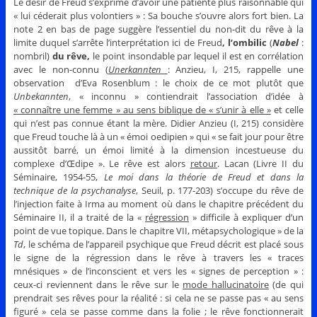
Le désir de Freud s’exprime d’avoir une patiente plus raisonnable qui
« lui céderait plus volontiers » : Sa bouche s’ouvre alors fort bien. La
note 2 en bas de page suggère l’essentiel du non-dit du rêve à la
limite duquel s’arrête l’interprétation ici de Freud
, l’ombilic
(
Nabel
:
nombril)
du rêve,
le point insondable par lequel il est en corrélation
avec le non-connu (
Unerkannten
: Anzieu, I, 215, rappelle une
observation d’Eva Rosenblum : le choix de ce mot plutôt que
Unbekannten
, « inconnu » contiendrait l’association d’idée à
« connaître une femme » au sens biblique de « s’unir à elle »
et celle
qui n’est pas connue étant la mère. Didier Anzieu (I, 215) considère
que Freud touche là à un « émoi oedipien » qui « se fait jour pour être
aussitôt barré, un émoi limité à la dimension incestueuse du
complexe d’Œdipe ». Le rêve est alors
retour
. Lacan (Livre II du
Séminaire, 1954-55,
Le moi dans la théorie de Freud et dans la
technique de la psychanalyse
, Seuil, p. 177-203) s’occupe du rêve de
l’injection faite à Irma au moment où dans le chapitre précédent du
Séminaire II, il a traité de la «
régression
» difficile à expliquer d’un
point de vue topique. Dans le chapitre VII, métapsychologique » de la
Td
, le schéma de l’appareil psychique que Freud décrit est placé sous
le signe de la régression dans le rêve à travers les « traces
mnésiques » de l’inconscient et vers les « signes de perception » :
ceux-ci reviennent dans le rêve sur le
mode hallucinatoire
(de qui
prendrait ses rêves pour la réalité : si cela ne se passe pas « au sens
figuré » cela se passe comme dans la folie ; le rêve fonctionnerait