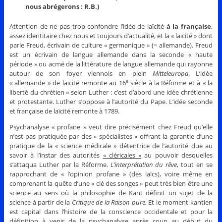
nous abrégerons : R.B.)
Attention de ne pas trop confondre l’idée de laïcité
à la française
,
assez identitaire chez nous et toujours d’actualité, et la « laïcité » dont
parle Freud, écrivain de culture « germanique » (= allemande). Freud
est un écrivain de langue allemande dans la seconde « haute
période » ou acmé de la littérature de langue allemande qui rayonne
autour de son foyer viennois en plein
Mitteleuropa
. L’idée
« allemande » de laïcité remonte au 16
siècle à la Réforme et à « la
e
liberté du chrétien » selon Luther : c’est d’abord une idée chrétienne
et protestante. Luther s’oppose à l’autorité du Pape. L’idée seconde
et française de laïcité remonte à 1789.
Psychanalyse « profane » veut dire précisément chez Freud qu’elle
n’est pas pratiquée par des « spécialistes » offrant la garantie d’une
pratique de la « science médicale » détentrice de l’autorité due au
savoir à l’instar des autorités
« cléricales »
au pouvoir desquelles
s’attaqua Luther par la Réforme.
L
’interprétation du rêve
, tout en se
rapprochant de « l’opinion profane » (des laïcs), voire même en
comprenant la quête d’une « clé des songes » peut très bien être une
science au sens où la philosophie de Kant définit un sujet de la
science à partir de la
Critique
de la Raison pure.
Et le moment kantien
est capital dans l’histoire de la conscience occidentale et pour la
définition à venir de la psychanalyse après coup au début du