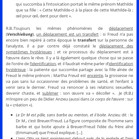
qui succomba à l’intoxication portait le même prénom Mathilde
que sa fille : « Cette Mathilde-ci à la place de cette Mathilde-là ;
œil pour œil, dent pour dent ».
R.B.:Toujours les mêmes phénomènes de
déplacement
(
Verschiebung
),
un déplacement est un transfert
: si Freud n’a pas
encore bien repéré à cette époque le
transfert
sur la personne de
l’analyste, il a par contre déjà constaté le
déplacement des
symptômes hystériques
; et ce processus du déplacement est à
l’œuvre dans le rêve. Il y a là également quelque chose qui se passe
de l’ordre de
l’identification
, et il faudrait même parler d’
identification
hystérique
: la patiente qui succombe partage avec la fille aînée de
Freud le même prénom ; Martha Freud est
enceinte
, la grossesse ne
va pas sans lui occasionner des problèmes de santé, et l’enfant à
venir sera le dernier. Freud va renoncer à ses relations sexuelles,
devenir chaste, et
sublimer
: son œuvre va « décoller ». Je (R.B.)
m’inspire un peu de Didier Anzieu (aussi dans
Le corps de l’œuvre
: sur
la « création »).
Le Dr M est pâle, sans barbe au menton, et il boite.
Anzieu dit : le
Dr M., c’est Breuer/Freud. La figure composite de l’homme sans
barbe et qui boite ajoute à Breuer/Freud l’idée du frère aîné
(Emmanuel) que Freud explique. […]
L’ami Otto se tient maintenant debout près de la malade et l’ami