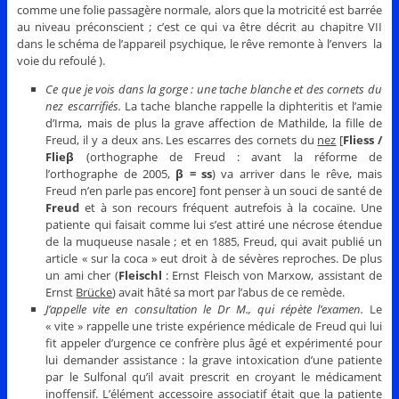
comme une folie passagère normale, alors que la motricité est barrée
au niveau préconscient ; c’est ce qui va être décrit au chapitre VII
dans le schéma de l’appareil psychique, le rêve remonte à l’envers la
voie du refoulé ).
Ce que je vois dans la gorge : une tache blanche et des cornets du
nez escarrifiés.
La tache blanche rappelle la diphteritis et l’amie
d’Irma, mais de plus la grave affection de Mathilde, la fille de
Freud, il y a deux ans. Les escarres des cornets du
nez
[
Fliess /
Flieβ
(orthographe de Freud : avant la réforme de
l’orthographe de 2005,
β = ss
) va arriver dans le rêve, mais
Freud n’en parle pas encore] font penser à un souci de santé de
Freud
et à son recours fréquent autrefois à la cocaïne. Une
patiente qui faisait comme lui s’est attiré une nécrose étendue
de la muqueuse nasale ; et en 1885, Freud, qui avait publié un
article « sur la coca » eut droit à de sévères reproches. De plus
un ami cher (
Fleischl
: Ernst Fleisch von Marxow, assistant de
Ernst
Brücke
) avait hâté sa mort par l’abus de ce remède.
J’appelle vite en consultation le Dr M., qui répète l’examen.
Le
« vite » rappelle une triste expérience médicale de Freud qui lui
fit appeler d’urgence ce confrère plus âgé et expérimenté pour
lui demander assistance : la grave intoxication d’une patiente
par le Sulfonal qu’il avait prescrit en croyant le médicament
inoffensif. L’élément accessoire associatif était que la patiente