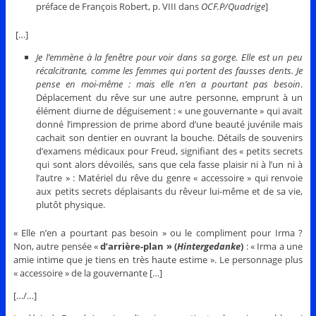
préface de François Robert, p. VIII dans
OCF.P/Quadrige
]
[…]
Je l’emmène à la fenêtre pour voir dans sa gorge. Elle est un peu
récalcitrante, comme les femmes qui portent des fausses dents. Je
pense en moi-même : mais elle n’en a pourtant pas besoin
.
Déplacement du rêve sur une autre personne, emprunt à un
élément diurne de déguisement : « une gouvernante » qui avait
donné l’impression de prime abord d’une beauté juvénile mais
cachait son dentier en ouvrant la bouche. Détails de souvenirs
d’examens médicaux pour Freud, signifiant des « petits secrets
qui sont alors dévoilés, sans que cela fasse plaisir ni à l’un ni à
l’autre » : Matériel du rêve du genre « accessoire » qui renvoie
aux petits secrets déplaisants du rêveur lui-même et de sa vie,
plutôt physique.
« Elle n’en a pourtant pas besoin » ou le compliment pour Irma ?
Non, autre pensée «
d’arrière-plan » (
Hintergedanke
)
: « Irma a une
amie intime que je tiens en très haute estime ». Le personnage plus
« accessoire » de la gouvernante […]
[…/…]