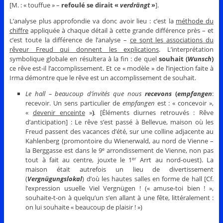
[M. : « touffue » –
refoulé se dirait «
verdrängt
»
].
L’analyse plus approfondie va donc avoir lieu : c’est la
méthode du
chiffre
appliquée à chaque détail à cette grande différence près – et
c’est toute la différence de l’analyse –
ce sont les associations du
rêveur Freud qui donnent les explications
. L’interprétation
symbolique globale en résultera à la fin : de quel
souhait (
Wunsch
)
ce rêve est-il l’accomplissement. Et ce « modèle » de l’injection faite à
Irma démontre que le rêve est un accomplissement de souhait.
Le hall – beaucoup d’invités que nous
recevons
(
empfangen
:
recevoir. Un sens particulier de
empfangen
est : « concevoir »,
«
devenir enceinte
»
)
.
[Éléments diurnes retrouvés : Rêve
d’anticipation] : Le rêve s’est passé à Bellevue, maison où les
Freud passent des vacances d’été, sur une colline adjacente au
Kahlenberg (promontoire du Wienerwald, au nord de Vienne –
la Berggasse est dans le 9
arrondissement de Vienne, non pas
e
tout à fait au centre, jouxte le 1
Arrt au nord-ouest). La
er
maison était autrefois un lieu de divertissement
(
Vergnügungslokal
) d’où les hautes salles en forme de hall [Cf.
l’expression usuelle Viel Vergnügen ! (« amuse-toi bien ! »,
souhaite-t-on à quelqu’un s’en allant à une fête, littéralement :
on lui souhaite « beaucoup de plaisir ! »)