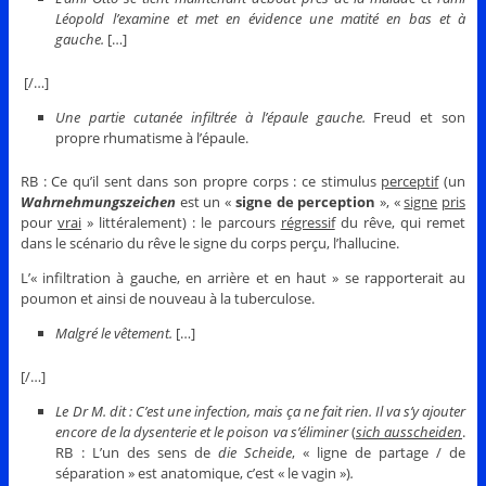
Léopold l’examine et met en évidence une matité en bas et à
gauche.
[…]
[/…]
Une partie cutanée infiltrée à l’épaule gauche.
Freud et son
propre rhumatisme à l’épaule.
RB : Ce qu’il sent dans son propre corps : ce stimulus
perceptif
(un
Wahrnehmungszeichen
est un «
signe de perception
», «
signe
pris
pour
vrai
» littéralement) : le parcours
régressif
du rêve, qui remet
dans le scénario du rêve le signe du corps perçu, l’hallucine.
L’« infiltration à gauche, en arrière et en haut » se rapporterait au
poumon et ainsi de nouveau à la tuberculose.
Malgré le vêtement.
[…]
[/…]
Le Dr M. dit : C’est une infection, mais ça ne fait rien. Il va s’y ajouter
encore de la dysenterie et le poison va s’éliminer
(
sich ausscheiden
.
RB : L’un des sens de
die Scheide
, « ligne de partage / de
séparation » est anatomique, c’est « le vagin »)
.