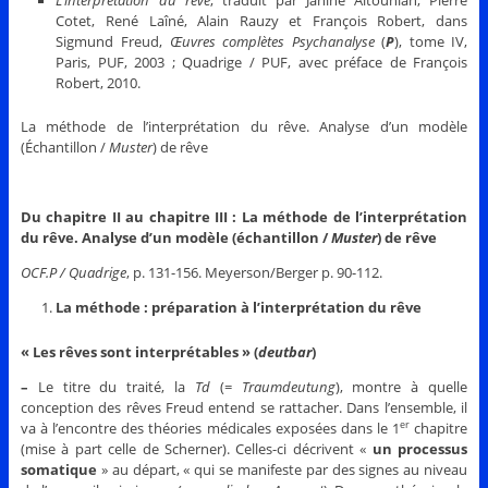
L’interprétation du rêve
, traduit par Janine Altounian, Pierre
Cotet, René Laîné, Alain Rauzy et François Robert, dans
Sigmund Freud,
Œuvres complètes Psychanalyse
(
P
), tome IV,
Paris, PUF, 2003 ; Quadrige / PUF, avec préface de François
Robert, 2010.
La méthode de l’interprétation du rêve. Analyse d’un modèle
(Échantillon /
Muster
) de rêve
Du chapitre II au chapitre III : La méthode de l’interprétation
du rêve. Analyse d’un modèle (échantillon /
Muster
) de rêve
OCF.P / Quadrige
, p. 131-156. Meyerson/Berger p. 90-112.
La méthode : préparation à l’interprétation du rêve
« Les rêves sont interprétables » (
deutbar
)
–
Le titre du traité, la
Td
(=
Traumdeutung
), montre à quelle
conception des rêves Freud entend se rattacher. Dans l’ensemble, il
va à l’encontre des théories médicales exposées dans le 1
chapitre
er
(mise à part celle de Scherner). Celles-ci décrivent «
un processus
somatique
» au départ, « qui se manifeste par des signes au niveau