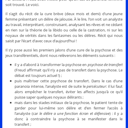
soit trouvé. Le voici.
Il s’agit du récit de la cure brève (deux mois et demi) d’une jeune
femme présentant un délire de jalousie. À le lire, l’on voit un analyste
au travail, interprétant, construisant, analysant les rêves et ne cédant
en rien sur la théorie de la libido ou celle de la castration, ni sur les
noyaux de vérités dans les fantasmes ou les délires. Récit qui nous
saisit par l’écart d’avec ceux d’aujourd’hui !
Il s’y pose aussi les premiers jalons d’une cure de la psychose et des
jeux transférentiels, dont nous relèverons les éléments suivants :
il y a d’abord à transformer la psychose en
psychose de transfert
(Freud affirmait qu’il n’y a pas de transfert dans la psychose. Le
débat est toujours actuel !) ;
puis maîtriser cette psychose de transfert. Dans le cas d’une
paranoïa intense, l’analyste est de suite le
persécuteur
: il lui faut
alors empêcher le transfert, éviter les affects jusqu’à ce qu’il
puisse saper quelques noyaux délirants ;
mais dans les stades initiaux de la psychose, le patient tente de
garder pour lui-même son délire et d’en fermer l’accès à
l’analyste (car
le délire a une fonction écran et défensive
) : il y a
donc à contraindre la psychose à se manifester dans le
transfert ;