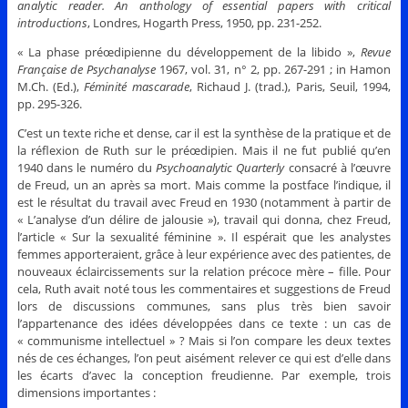
analytic reader. An anthology of essential papers with critical
introductions
, Londres, Hogarth Press, 1950, pp. 231-252.
« La phase préœdipienne du développement de la libido »,
Revue
Française de Psychanalyse
1967, vol. 31, n° 2, pp. 267-291 ; in Hamon
M.Ch. (Ed.),
Féminité mascarade
, Richaud J. (trad.), Paris, Seuil, 1994,
pp. 295-326.
C’est un texte riche et dense, car il est la synthèse de la pratique et de
la réflexion de Ruth sur le préœdipien. Mais il ne fut publié qu’en
1940 dans le numéro du
Psychoanalytic Quarterly
consacré à l’œuvre
de Freud, un an après sa mort. Mais comme la postface l’indique, il
est le résultat du travail avec Freud en 1930 (notamment à partir de
« L’analyse d’un délire de jalousie »), travail qui donna, chez Freud,
l’article « Sur la sexualité féminine ». Il espérait que les analystes
femmes apporteraient, grâce à leur expérience avec des patientes, de
nouveaux éclaircissements sur la relation précoce mère – fille. Pour
cela, Ruth avait noté tous les commentaires et suggestions de Freud
lors de discussions communes, sans plus très bien savoir
l’appartenance des idées développées dans ce texte : un cas de
« communisme intellectuel » ? Mais si l’on compare les deux textes
nés de ces échanges, l’on peut aisément relever ce qui est d’elle dans
les écarts d’avec la conception freudienne. Par exemple, trois
dimensions importantes :