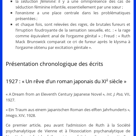
la
séduction féminine
: il y a une omniprésence des cas de
séduction féminine infantile, essentiellement par une sœur ;
l’
onanisme
a une place centrale dans les problématiques
présentées ;
et chaque fois, sont relevées des
rages
, de brutales fureurs et
l’irruption foudroyante de la sensation sexuelle, etc. : « la rage
comme équivalent anal de l’orgasme génital » ; Freud : « Ruth
Mack Brunswick comparait ce cri de fureur après le klysma à
l’orgasme obtenu par excitation génitale ».
Présentation chronologique des écrits
è
1927 : « Un rêve d’un roman japonais du XI
siècle »
« A Dream from an Eleventh Century Japanese Novel »,
Int. J. Psa
, VII,
1927.
« Ein Traum aus einem japanischen Roman des elften Jahrhunderts »,
Imago
, XIV, 1928.
Ce premier article, peu avant l’admission de Ruth à la Société
psychanalytique de Vienne et à l’Association psychanalytique de