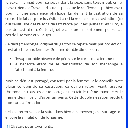
le sexe, il la niait pour sa sœur dont le sexe, sans toison pubienne,
n’avait rien d’effrayant, d’autant plus que le renflement pubien avait
pour lui une apparence phallique. En déniant la castration de sa
sœur, il le faisait pour lui, évitant ainsi la menace de sa castration (ce
qui serait une des raisons de l’attirance pour les jeunes filles : il n’y a
pas de castration). Cette vignette clinique fait fortement penser au
cas de l’Homme aux Loups.
Ce déni (mensonge) originel du garçon se répète mais par projection,
il est attribué aux femmes. Soit une double dimension :
l’insupportable absence de pénis sur le corps de la femme ;
le bénéfice étant de se débarrasser de son mensonge à
l’attribuant à la femme.
Mais ce déni est partagé, consenti par la femme : elle accueille avec
plaisir ce déni de sa castration, ce qui en retour vient rassurer
l’homme, et tous les deux partagent en fait le même manque et le
même désir : celui d’avoir un pénis. Cette double négation produit
donc une affirmation.
Cela se retrouve par la suite dans bien des mensonges : sur l’âge, ou
encore la simulation de l’orgasme.
[1]
Clystère pour lavements.