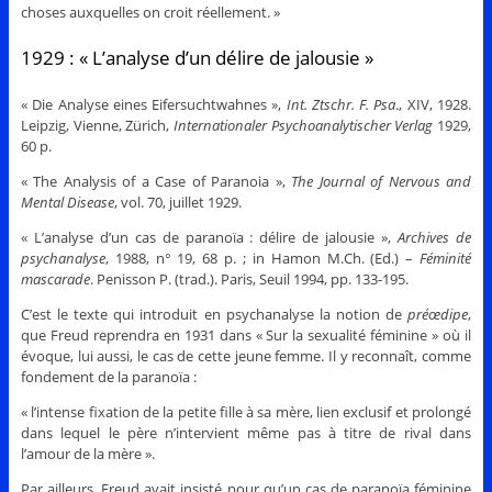
choses auxquelles on croit réellement. »
1929 : « L’analyse d’un délire de jalousie »
« Die Analyse eines Eifersuchtwahnes »,
Int. Ztschr. F. Psa
., XIV, 1928.
Leipzig, Vienne, Zürich,
Internationaler Psychoanalytischer Verlag
1929,
60 p.
« The Analysis of a Case of Paranoia »,
The Journal of Nervous and
Mental Disease
, vol. 70, juillet 1929.
« L’analyse d’un cas de paranoïa : délire de jalousie »,
Archives de
psychanalyse
, 1988, n° 19, 68 p. ; in Hamon M.Ch. (Ed.) –
Féminité
mascarade
. Penisson P. (trad.). Paris, Seuil 1994, pp. 133-195.
C’est le texte qui introduit en psychanalyse la notion de
préœdipe
,
que Freud reprendra en 1931 dans « Sur la sexualité féminine » où il
évoque, lui aussi, le cas de cette jeune femme. Il y reconnaît, comme
fondement de la paranoïa :
« l’intense fixation de la petite fille à sa mère, lien exclusif et prolongé
dans lequel le père n’intervient même pas à titre de rival dans
l’amour de la mère ».
Par ailleurs, Freud avait insisté pour qu’un cas de paranoïa féminine