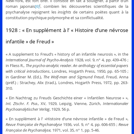
New-York, est fort bref. Il consiste en fait à souligner, à partir d’un
roman japonais
[6]
, combien les découvertes scientifiques de la
[
psychanalyse rejoignent les
insights
de certains poètes quant à la
constitution psychique polymorphe et sa conflictualité.
1928 : « En supplément à l’ « Histoire d’une névrose
infantile » de Freud »
« A supplement to Freud’s « history of an infantile neurosis », in the
International Journal of Psycho-Analysis
1928, vol. 9, n° 4, pp. 439-476 ;
in Fliess R.,
The psycho-analytic reader. An anthology of essential papers
with critical introductions
, Londres, Hogarth Press, 1950, pp. 65-105 ;
in Gardiner M. (Ed.),
The Wolf-man and Sigmund Freud
, Freud, Anna
(préf.) ; Strachey, Alix (trad.), Londres, Hogarth Press, 1972, pp. 263-
310.
« Ein Nachtrag zu Freuds Geschichte einer « Infantilen Neurose » »,
Int. Ztschr. F. Psa
., XV, 1929, Leipzig, Vienne, Zürich,
Internationaler
Psychoanalytischer Verlag
, 1929, 56 p.
« En supplément à l' »Histoire d’une névrose infantile » de Freud »,
Revue Française de Psychanalyse
1936, vol. 9, n° 4, pp. 606-655 ;
Revue
Française de Psychanalyse,
1971, vol. 35, n° 1, pp. 5-46.