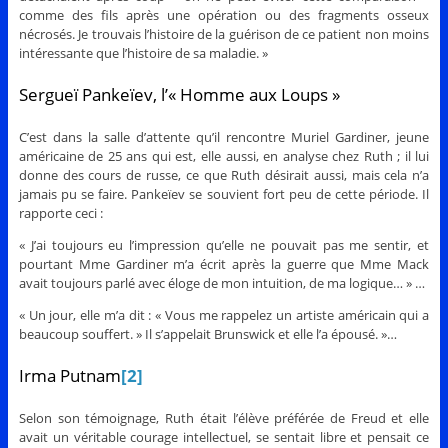
comme des fils après une opération ou des fragments osseux
nécrosés. Je trouvais l’histoire de la guérison de ce patient non moins
intéressante que l’histoire de sa maladie. »
Sergueï Pankeïev, l’« Homme aux Loups »
C’est dans la salle d’attente qu’il rencontre Muriel Gardiner, jeune
américaine de 25 ans qui est, elle aussi, en analyse chez Ruth ; il lui
donne des cours de russe, ce que Ruth désirait aussi, mais cela n’a
jamais pu se faire. Pankeïev se souvient fort peu de cette période. Il
rapporte ceci :
« J’ai toujours eu l’impression qu’elle ne pouvait pas me sentir, et
pourtant Mme Gardiner m’a écrit après la guerre que Mme Mack
avait toujours parlé avec éloge de mon intuition, de ma logique… » …
« Un jour, elle m’a dit : « Vous me rappelez un artiste américain qui a
beaucoup souffert. » Il s’appelait Brunswick et elle l’a épousé. »…
Irma Putnam
[2]
Selon son témoignage, Ruth était l’élève préférée de Freud et elle
avait un véritable courage intellectuel, se sentait libre et pensait ce