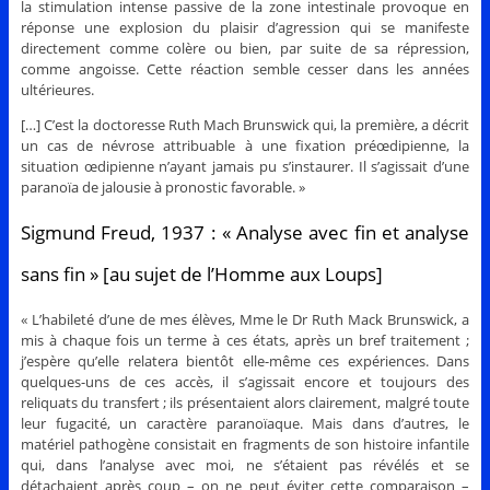
la stimulation intense passive de la zone intestinale provoque en
réponse une explosion du plaisir d’agression qui se manifeste
directement comme colère ou bien, par suite de sa répression,
comme angoisse. Cette réaction semble cesser dans les années
ultérieures.
[…] C’est la doctoresse Ruth Mach Brunswick qui, la première, a décrit
un cas de névrose attribuable à une fixation préœdipienne, la
situation œdipienne n’ayant jamais pu s’instaurer. Il s’agissait d’une
paranoïa de jalousie à pronostic favorable. »
Sigmund Freud, 1937 : « Analyse avec fin et analyse
sans fin » [au sujet de l’Homme aux Loups]
« L’habileté d’une de mes élèves, Mme le Dr Ruth Mack Brunswick, a
mis à chaque fois un terme à ces états, après un bref traitement ;
j’espère qu’elle relatera bientôt elle-même ces expériences. Dans
quelques-uns de ces accès, il s’agissait encore et toujours des
reliquats du transfert ; ils présentaient alors clairement, malgré toute
leur fugacité, un caractère paranoïaque. Mais dans d’autres, le
matériel pathogène consistait en fragments de son histoire infantile
qui, dans l’analyse avec moi, ne s’étaient pas révélés et se
détachaient après coup – on ne peut éviter cette comparaison –