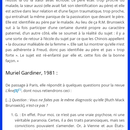
réussit là où la sœur avait échoué. Le père était trop proche du
malade, la sœur aussi (elle avait fait son identification au père) et elle
est active dans leur relation et d’une façon traumatique, trop proche,
qui entraînait la même panique de la passivation que devant le père.
Elle est identifiée au père par le malade. Au lieu de ça R.M. Brunswick
sut à la fois participer d’une certaine dureté propre au caractère
paternel, d’un autre côté, elle se soumet à la réalité du sujet : il y a
une sorte de retour à l’école du sujet par ce que les Chinois appellent
« la douceur malléable de la femme ». Elle sait lui montrer qu’elle n’est
pas adhérente à Freud, donc pas identifiée au père et pas « trop
forte ». Le sujet est ré-enfanté par elle et, cette fois de la bonne
façon. »
Muriel Gardiner, 1981 :
De passage à Paris, elle répondit à quelques questions pour la revue
L’Âne
[5]
, dont nous retiendrons ceci :
[5]
[…]
Question : Vous ne faites pas le même diagnostic qu’elle
[Ruth Mack
Brunswick],
n’est-ce pas ?
G. : En effet. Pour moi, ce n’est pas une vraie psychose, ni une
véritable paranoïa. Certes, il a des traits paranoïaques, mais ses
convictions pouvaient s’amender. Or, à Vienne et aux États-