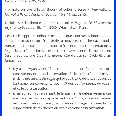
Int.
Ztschr. F. Psa
., XV, 1929.
« A note on the childish theory of coitus a tergo »,
International
Journal of Psycho-Analysis
1929, vol. 10, n° 1, pp. 93-95.
« Note sur la théorie infantile du coït
a tergo
»,
Le Mouvement
psychanalytique
, vol. III, n° 1, 2000, L’Harmattan, Paris.
Cet article apporte indirectement quelques nouvelles informations
sur l’Homme aux Loups, à partir de sa nouvelle « tranche » avec Ruth.
Partant du constat de l’importante fréquence de la représentation
a
tergo
de la scène primitive, et qu’une observation réelle ne peut en
être la source, elle établit le
double rôle
de qui se révèle être un
fantasme :
il y a un
noyau de vérit
é – comme dans tous fantasmes – qui
consiste en, non pas l’observation réelle de la scène primitive,
mais la
découverte du vagin
qui produit celle de la castration. Le
fantasme, sur ce versant, reconnaît donc et l’existence du vagin,
et celle de la castration ;
mais sur son autre versant, le fantasme nie défensivement ces
découvertes par un déplacement vers l’
anus
, organe commun
aux deux sexes : ainsi, la position
a tergo
représente la
suppression de l’existence du vagin et donc de la castration.