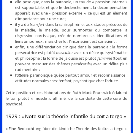
elle pose que, dans la paranoïa, un tau de « pression interne »
est supportable, et que le déclenchement, la décompensation
apparaît avec une « pression externe », ce qui est un élément
d’importance pour une cure ;
il y a du
transfert
dans la schizophrénie : aux stades précoces de
la maladie, le malade, pour surmonter ou combattre la
régression narcissique, crée de nombreuses identifications et
liens amoureux ; mais chez lui, l’inconscient est conscient ;
enfin, une différenciation clinique dans la paranoïa : la forme
persécutrice est plutôt
masculine
avec un délire qui systématise
et philosophe ; la forme de jalousie est plutôt
féminine
(tout en
pouvant masquer des thèmes persécutifs) avec un délire plus
rudimentaire ;
l’
attent
e paranoïaque quête partout amour et reconnaissance :
attitudes normales chez l’enfant, psychotique chez l’adulte.
Cette position et ces élaborations de Ruth Mack Brunswick éclairent
le ton plutôt « musclé », affirmé, de la conduite de cette cure du
psychosé.
1929 : « Note sur la théorie infantile du coït a tergo »
« Eine Beobachtung über die kindliche Theorie des Koitus a tergo »,