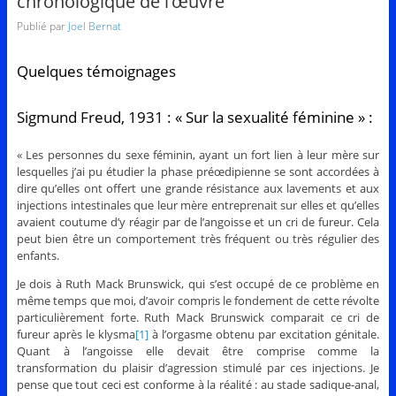
chronologique de l’œuvre
Publié par
Joel Bernat
Quelques témoignages
Sigmund Freud, 1931 : « Sur la sexualité féminine » :
« Les personnes du sexe féminin, ayant un fort lien à leur mère sur
lesquelles j’ai pu étudier la phase préœdipienne se sont accordées à
dire qu’elles ont offert une grande résistance aux lavements et aux
injections intestinales que leur mère entreprenait sur elles et qu’elles
avaient coutume d’y réagir par de l’angoisse et un cri de fureur. Cela
peut bien être un comportement très fréquent ou très régulier des
enfants.
Je dois à Ruth Mack Brunswick, qui s’est occupé de ce problème en
même temps que moi, d’avoir compris le fondement de cette révolte
particulièrement forte. Ruth Mack Brunswick comparait ce cri de
fureur après le klysma
[1]
à l’orgasme obtenu par excitation génitale.
Quant à l’angoisse elle devait être comprise comme la
transformation du plaisir d’agression stimulé par ces injections. Je
pense que tout ceci est conforme à la réalité : au stade sadique-anal,