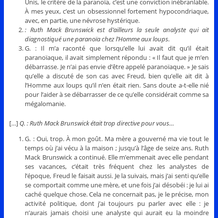
Unis, le critère de la paranoïa, c’est une conviction inébranlable.
À mes yeux, c’est un obsessionnel fortement hypocondriaque,
avec, en partie, une névrose hystérique.
: Ruth Mack Brunswick est d’ailleurs la seule analyste qui ait
diagnostiqué une paranoïa chez l’Homme aux loups.
G. : Il m’a raconté que lorsqu’elle lui avait dit qu’il était
paranoïaque, il avait simplement répondu : « Il faut que je m’en
débarrasse. Je n’ai pas envie d’être appelé paranoïaque. » Je sais
qu’elle a discuté de son cas avec Freud, bien qu’elle ait dit à
l’Homme aux loups qu’il n’en était rien. Sans doute a-t-elle nié
pour l’aider à se débarrasser de ce qu’elle considérait comme sa
mégalomanie.
[…]
Q. : Ruth Mack Brunswick était trop directive pour vous…
G. : Oui, trop. À mon goût. Ma mère a gouverné ma vie tout le
temps où j’ai vécu à la maison ; jusqu’à l’âge de seize ans. Ruth
Mack Brunswick a continué. Elle m’emmenait avec elle pendant
ses vacances, c’était très fréquent chez les analystes de
l’époque, Freud le faisait aussi. Je la suivais, mais j’ai senti qu’elle
se comportait comme une mère, et une fois j’ai désobéi : je lui ai
caché quelque chose. Cela ne concernait pas, je le précise, mon
activité politique, dont j’ai toujours pu parler avec elle : je
n’aurais jamais choisi une analyste qui aurait eu la moindre