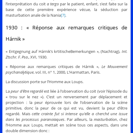
l’interprétation du coït
a tergo
par le patient, enfant, s’est faite sur la
base de cette première expérience vécue, la séduction par
masturbation anale de la Nania
[7]
.
1930 : « Réponse aux remarques critiques de
Hárnik »
« Entgegnung auf Hárnik’s krtitischeBemerkungen », (Nachtrag),
Int.
Ztschr. F. Psa
., XVI, 1930.
« Réponse aux remarques critiques de Hárnik »,
Le Mouvement
psychanalytique
, vol. III, n° 1, 2000, L’Harmattan, Paris.
La discussion porte sur l’Homme aux Loups.
La
peur d’être regardé
est liée à l’observation du coït (voir l’épisode du
« trou sur le nez »). C’est un renversement par déplacement et
projection : la peur éprouvée lors de l’observation de la scène
primitive, donc la peur de ce qui est vu, devient la peur d’être
regardé. Mais
cette crainte fut si intense qu’elle a cherché une issue
dans les processus paranoïaques
. Par ailleurs, la
masturbation
, chez
l’Homme aux Loups, mettait en scène tous ces aspects, dans une
double dimension donc :