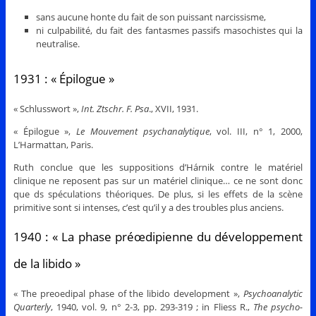
sans aucune honte du fait de son puissant narcissisme,
ni culpabilité, du fait des fantasmes passifs masochistes qui la
neutralise.
1931 : « Épilogue »
« Schlusswort »,
Int. Ztschr. F. Psa
., XVII, 1931.
« Épilogue »,
Le Mouvement psychanalytique
, vol. III, n° 1, 2000,
L’Harmattan, Paris.
Ruth conclue que les suppositions d’Hárnik contre le matériel
clinique ne reposent pas sur un matériel clinique… ce ne sont donc
que ds spéculations théoriques. De plus, si les effets de la scène
primitive sont si intenses, c’est qu’il y a des troubles plus anciens.
1940 : « La phase préœdipienne du développement
de la libido »
« The preoedipal phase of the libido development »,
Psychoanalytic
Quarterly
, 1940, vol. 9, n° 2-3, pp. 293-319 ; in Fliess R.,
The psycho-