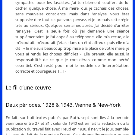
sympathie pour les fascistes. J’ai terriblement souffert de lui
cacher quelque chose. À ma mère, oui, je cachais des choses,
sans mauvaise conscience, mais dans l’analyse, vous êtes
supposée dire tout ce que vous pensez, et je prenais cette règle
très au sérieux. Quelques semaines après, j’ai décidé d’arrêter
l’analyse. C’est la seule fois où j’ai demandé une séance
supplémentaire. Je l’ai appelé au téléphone, elle m’a reçue, elle
m’écoutait, m’écoutait, j’étais dans un état affreux, puis elle m’a
dit : « Je me suis beaucoup trop mise à la place de votre mère, je
vous ai rendu les choses difficiles ». Elle prenait, elle aussi, la
responsabilité de ce que je considérais comme mon péché
essentiel. C’est resté pour moi le modèle de l’interprétation,
correcte et courageuse. […] »
Le fil d’une œuvre
Deux périodes, 1928 & 1943, Vienne & New-York
En fait, sur huit textes publiés par Ruth, sept sont liés à la période
viennoise entre 27 et 31 : celui de 1940 est en fait la rédaction ou la
publication du travail fait avec Freud en 1930. Il ne vit le jour, semble-
t-il, que du fait de la mort de Freud. Cela donne l’impression re que