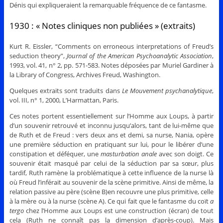
Dénis qui expliqueraient la remarquable fréquence de ce fantasme.
1930 : « Notes cliniques non publiées » (extraits)
Kurt R. Eissler, “Comments on erroneous interpretations of Freud’s
seduction theory”,
Journal of the American Psychoanalytic Association
,
1993, vol. 41, n° 2, pp. 571-583. Notes déposées par Muriel Gardiner à
la Library of Congress, Archives Freud, Washington.
Quelques extraits sont traduits dans
Le Mouvement psychanalytique
,
vol. III, n° 1, 2000, L’Harmattan, Paris.
Ces notes portent essentiellement sur l’Homme aux Loups, à partir
d’un souvenir retrouvé et inconnu jusqu’alors, tant de lui-même que
de Ruth et de Freud : vers deux ans et demi, sa nurse, Nania, opère
une première séduction en pratiquant sur lui, pour le libérer d’une
constipation et déféquer, une
masturbation anale
avec son doigt. Ce
souvenir était masqué par celui de la séduction par sa sœur, plus
tardif, Ruth ramène la problématique à cette influence de la nurse là
où Freud l’inférait au souvenir de la scène primitive. Ainsi de même, la
relation passive au père (scène B)en recouvre une plus primitive, celle
à la mère ou à la nurse (scène A). Ce qui fait que le fantasme du coït
a
tergo
chez l’Homme aux Loups est une construction (écran) de tout
cela (Ruth ne connaît pas la dimension d’après-coup). Mais