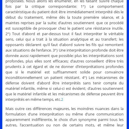
proposées. Nous allons les énumérer, en les faisant suivre chaque
fois par la critique correspondante: 1°) Le comportement
caractéristique du patient doit être immédiatement interprété dès le
début du traitement, même dès la toute première séance, et à
maintes reprises par la suite; d’autres soutiennent que ce procédé
est susceptible de provoquer chez le patient une résistance inutile.
2°) Tout d’abord et par-dessus tout il faut interpréter le véritable
sens, celui qui a trait à la situation analytique et au transfert; les
opposants déclarent qu’il faut d’abord suivre les fils qui remontent
aux situations de l’enfance. 3°) Une interprétation profonde doit être
donnée aussi rapidement que possible: plus les interprétations sont
profondes, plus elles sont efficaces; d’autres conseillent d’être très
prudents à cet égard et de ne donner d’interprétations profondes
que si le matériel est suffisamment solide pour convaincre
inconditionnellement un patient résistant. 4°) Les mécanismes de
défense doivent d’abord être interprétés sans tenir compte du
matériel infantile, même si celui-ci est évident; d’autres soutiennent
que le matériel infantile et les mécanismes de défense peuvent être
interprétés en même temps, etc.
2
Mais outre ces différences majeures, les moindres nuances dans la
formulation d’une interprétation ou même d’une communication
apparemment indifférente, le choix d’un synonyme parmi tous les
autres, l’accentuation ou non de certains mots, et même leur