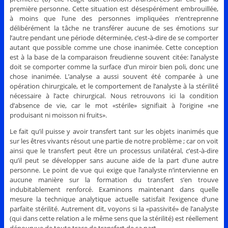
première personne. Cette situation est désespérément embrouillée,
à moins que l’une des personnes impliquées n’entreprenne
délibérément la tâche ne transférer aucune de ses émotions sur
l’autre pendant une période déterminée, c’est-à-dire de se comporter
autant que possible comme une chose inanimée. Cette conception
est à la base de la comparaison freudienne souvent citée: l’analyste
doit se comporter comme la surface d’un miroir bien poli, donc une
chose inanimée. L’analyse a aussi souvent été comparée à une
opération chirurgicale, et le comportement de l’analyste à la stérilité
nécessaire à l’acte chirurgical. Nous retrouvons ici la condition
d’absence de vie, car le mot «stérile» signifiait à l’origine «ne
produisant ni moisson ni fruits».
Le fait qu’il puisse y avoir transfert tant sur les objets inanimés que
sur les êtres vivants résout une partie de notre problème ; car on voit
ainsi que le transfert peut être un processus unilatéral, c’est-à-dire
qu’il peut se développer sans aucune aide de la part d’une autre
personne. Le point de vue qui exige que l’analyste n’intervienne en
aucune manière sur la formation du transfert s’en trouve
indubitablement renforcé. Examinons maintenant dans quelle
mesure la technique analytique actuelle satisfait l’exigence d’une
parfaite stérilité. Autrement dit, voyons si la «passivité» de l’analyste
(qui dans cette relation a le même sens que la stérilité) est réellement