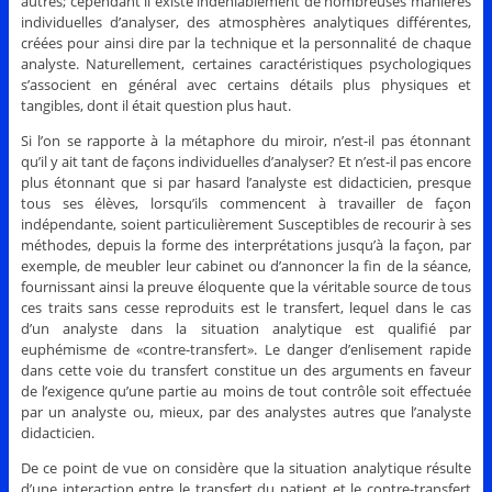
autres; cependant il existe indéniablement de nombreuses manières
individuelles d’analyser, des atmosphères analytiques différentes,
créées pour ainsi dire par la technique et la personnalité de chaque
analyste. Naturellement, certaines caractéristiques psychologiques
s’associent en général avec certains détails plus physiques et
tangibles, dont il était question plus haut.
Si l’on se rapporte à la métaphore du miroir, n’est-il pas étonnant
qu’il y ait tant de façons individuelles d’analyser? Et n’est-il pas encore
plus étonnant que si par hasard l’analyste est didacticien, presque
tous ses élèves, lorsqu’ils commencent à travailler de façon
indépendante, soient particulièrement Susceptibles de recourir à ses
méthodes, depuis la forme des interprétations jusqu’à la façon, par
exemple, de meubler leur cabinet ou d’annoncer la fin de la séance,
fournissant ainsi la preuve éloquente que la véritable source de tous
ces traits sans cesse reproduits est le transfert, lequel dans le cas
d’un analyste dans la situation analytique est qualifié par
euphémisme de «contre-transfert». Le danger d’enlisement rapide
dans cette voie du transfert constitue un des arguments en faveur
de l’exigence qu’une partie au moins de tout contrôle soit effectuée
par un analyste ou, mieux, par des analystes autres que l’analyste
didacticien.
De ce point de vue on considère que la situation analytique résulte
d’une interaction entre le transfert du patient et le contre-transfert