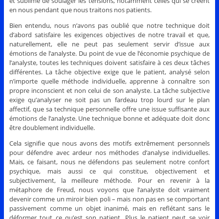
et sublimé de soulager les tensions, notamment celles qui se créent
en nous pendant que nous traitons nos patients.
Bien entendu, nous n’avons pas oublié que notre technique doit
d’abord satisfaire les exigences objectives de notre travail et que,
naturellement, elle ne peut pas seulement servir d’issue aux
émotions de l’analyste. Du point de vue de l’économie psychique de
l’analyste, toutes les techniques doivent satisfaire à ces deux tâches
différentes. La tâche objective exige que le patient, analysé selon
n’importe quelle méthode individuelle, apprenne à connaître son
propre inconscient et non celui de son analyste. La tâche subjective
exige qu’analyser ne soit pas un fardeau trop lourd sur le plan
affectif, que sa technique personnelle offre une issue suffisante aux
émotions de l’analyste. Une technique bonne et adéquate doit donc
être doublement individuelle.
Cela signifie que nous avons des motifs extrêmement personnels
pour défendre avec ardeur nos méthodes d’analyse individuelles.
Mais, ce faisant, nous ne défendons pas seulement notre confort
psychique, mais aussi ce qui constitue, objectivement et
subjectivement, la meilleure méthode. Pour en revenir à la
métaphore de Freud, nous voyons que l’analyste doit vraiment
devenir comme un miroir bien poli – mais non pas en se comportant
passivement comme un objet inanimé, mais en reflétant sans le
déformer tout ce qu’est son patient. Plus le patient peut se voir