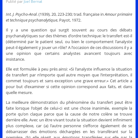
Publié par
Joel Bernat
Int. J. Psycho-Anal
. (1939), 20, 223-230; trad. française in
Amour primaire
et technique psychanalytique
, Payot, 1972.
Il y a une question qui surgit souvent au cours des débats
psychanalytiques sur des thèmes d’ordre technique: le transfert est-il
(déterminé par le patient seul, ou bien le comportement l’analyste
peut-il également y jouer un rôle? A l’occasion de ces discussions il y a
une opinion que certains analystes avancent toujours avec
insistance.
Elle est formulée à peu près ainsi: «Si l’analyste influence la situation
de transfert par n’importe quel autre moyen que l’interprétation, il
commet toujours et sans exception une grave erreur.» Cet article a
pour but d’examiner si cette opinion correspond aux faits, et dans
quelle mesure.
La meilleure démonstration du phénomène du transfert peut être
faite lorsque l’objet de celui-ci est une chose inanimée, exemple la
porte qu’on claque parce que la cause de notre colère se trouve
derrière elle. Avec un être vivant toute la situation devient infiniment
plus complexe, car (a) l’autre personne s’efforce également de se
débarrasser des émotions déchargées en les transférant sur la
première, (b) elle réagit aux émotions transférées sur elle par la