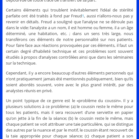
dépourvue de toute trace de transfert de sa part.
Certains éléments qui troublent inévitablement l’idéal de stérilité
parfaite ont été traités à fond par Freud
1
, aussi n’allons-nous pas y
revenir en détails. Freud a souligné que l’analyse ne se déroule pas
dans le vide: l’analyste a un nom, il est homme ou femme, il a un âge
déterminé, une habitation, etc. ; dans un sens très large, nous
transférons ces éléments de notre personnalité sur nos patients.
Pour faire face aux réactions provoquées par ces éléments, il faut un
certain degré d’habileté technique et ces problèmes sont souvent
étudiés à propos d’analyses contrôlées ainsi que dans les séminaires
sur la technique.
Cependant, il y a encore beaucoup d’autres éléments personnels qui
n’ont pratiquement jamais été mentionnés publiquement, bien qu’ils
soient abordés souvent, voire avec le plus grand intérêt, par des
analystes réunis en privé.
Un point typique de ce genre est le «problème du coussin». Il y a
plusieurs solutions à ce problème: (a) le coussin reste le même pour
tous les patients, mais il sera recouvert d’une serviette en papier
qu’on jette à la fin de la séance; (b) le coussin reste le même, mais
chaque patient se voit attribuer une taie particulière, qui se distingue
des autres par la nuance et par le motif, le coussin étant recouvert de
la taie appropriée pour chaque séance; (c) chaque patient a son