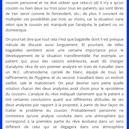
coussin personnel et ne doit utiliser que celui-ci; (d) il n’y a qu’un
coussin ou bien deux ou trois pour tous les patients, qui sont libres
de s’en servir comme ils l’entendent, etc.; de plus, il convient de
multiplier ces possibilités par trois au moins, car la situation varie
selon que le coussin est manipulé par l’analyste, le patient ou un
domestique.
On pourrait dire que tout cela n’est que bagatelle dont il est presque
ridicule de discuter aussi longuement. Et pourtant, de telles
bagatelles semblent avoir une certaine importance pour le
développement de la situation transférentielle. Par exemple, un
patient qui, pour des raisons extérieures, avait dû changer
d’analyste, rêva de son premier analyste en train de travailler dans
un W.C. ultramoderne, carrelé de blanc, équipé de tous les
raffinements de l’hygiène, et du second, travaillant dans un endroit
vieillot, sale et malodorant. On peut deviner sans peine quelle
solution chacun des deux analystes avait choisi pour le «problème
du coussin». L’analyse du rêve indiquait clairement que le patient a
tiré certaines conclusions quant aux différentes attitudes de ses
deux analystes par rapport à la propreté, à partir de leur façon de
traiter le problème du coussin. Probablement personne ne
contestera qu’une analyse conduite dans une atmosphère qui
correspond à la première partie du rêve évoluera dans un sens
différent de celui qui se dégagera dans une atmosphère