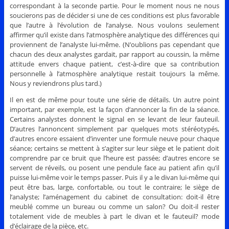
correspondant à la seconde partie. Pour le moment nous ne nous
soucierons pas de décider si une de ces conditions est plus favorable
que l’autre à l’évolution de l’analyse. Nous voulons seulement
affirmer qu’il existe dans l’atmosphère analytique des différences qui
proviennent de l’analyste lui-même. (N’oublions pas cependant que
chacun des deux analystes gardait, par rapport au coussin, la même
attitude envers chaque patient, c’est-à-dire que sa contribution
personnelle à l’atmosphère analytique restait toujours la même.
Nous y reviendrons plus tard.)
Il en est de même pour toute une série de détails. Un autre point
important, par exemple, est la façon d’annoncer la fin de la séance.
Certains analystes donnent le signal en se levant de leur fauteuil.
D’autres l’annoncent simplement par quelques mots stéréotypés,
d’autres encore essaient d’inventer une formule neuve pour chaque
séance; certains se mettent à s’agiter sur leur siège et le patient doit
comprendre par ce bruit que l’heure est passée; d’autres encore se
servent de réveils, ou posent une pendule face au patient afin qu’il
puisse lui-même voir le temps passer. Puis il y a le divan lui-même qui
peut être bas, large, confortable, ou tout le contraire; le siège de
l’analyste; l’aménagement du cabinet de consultation: doit-il être
meublé comme un bureau ou comme un salon? Ou doit-il rester
totalement vide de meubles à part le divan et le fauteuil? mode
d’éclairage de la pièce, etc.