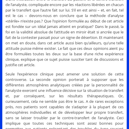
de l’analyste, compliquée encore par les réactions libérées en chacun
par le transfert que l’autre fait sur lui. S’il en est ainsi – et, en fait, tel
est le cas – devons-nous en conclure que la méthode d’analyse
«stérile» n’existe pas.? Que l’opinion formulée au début de cet article
est fondée sur un idéal jamais atteint en pratique? Dans le passé, la
foi en la validité absolue de l’attitude en miroir était si ancrée que le
fait de la contester passait pour un signe de désertion. Et maintenant
on met en doute, dans cet article aussi bien qu’ailleurs, qu’une telle
attitude puisse même exister. Le fait que ces deux opinions aient pu
être formulées toutes les deux sur la base d’une riche expérience
clinique, explique que ce sujet puisse susciter tant de discussions et
justifie cet article.
Seule l’expérience clinique peut amener une solution de cette
controverse. La seconde opinion porterait à supposer que les
différentes atmosphères analytiques créées par la personnalité de
l’analyste exercent une influence décisive sur la situation de transfert
et, par conséquent, sur les résultats thérapeutiques. Or,
curieusement, cela ne semble pas être le cas. A de rares exceptions
près, nos patients sont capables de s’adapter à la plupart de ces
atmosphères individuelles et de développer leur propre transfert,
sans se laisser troubler par le contre-transfert de l’analyste. Ceci
implique que toutes ces techniques sont assez bonnes pour
permettre aux patients présentant des troubles du type courant