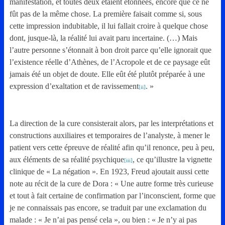
manifestation, et toutes deux étaient étonnées, encore que ce ne
fût pas de la même chose. La première faisait comme si, sous
cette impression indubitable, il lui fallait croire à quelque chose
dont, jusque-là, la réalité lui avait paru incertaine. (…) Mais
l’autre personne s’étonnait à bon droit parce qu’elle ignorait que
l’existence réelle d’Athènes, de l’Acropole et de ce paysage eût
jamais été un objet de doute. Elle eût été plutôt préparée à une
expression d’exaltation et de ravissement
. »
[ii]
La direction de la cure consisterait alors, par les interprétations et
constructions auxiliaires et temporaires de l’analyste, à mener le
patient vers cette épreuve de réalité afin qu’il renonce, peu à peu,
aux éléments de sa réalité psychique
, ce qu’illustre la vignette
[iii]
clinique de « La négation ». En 1923, Freud ajoutait aussi cette
note au récit de la cure de Dora : « Une autre forme très curieuse
et tout à fait certaine de confirmation par l’inconscient, forme que
je ne connaissais pas encore, se traduit par une exclamation du
malade : « Je n’ai pas pensé cela », ou bien : « Je n’y ai pas