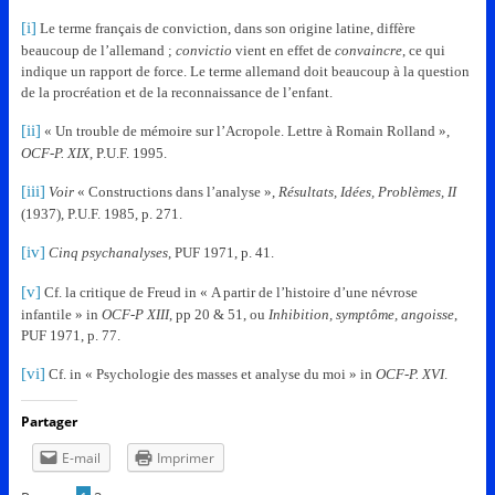
[i]
Le terme français de conviction, dans son origine latine, diffère
beaucoup de l’allemand ;
convictio
vient en effet de
convaincre
, ce qui
indique un rapport de force. Le terme allemand doit beaucoup à la question
de la procréation et de la reconnaissance de l’enfant.
[ii]
« Un trouble de mémoire sur l’Acropole. Lettre à Romain Rolland »,
OCF-P. XIX
, P.U.F. 1995.
[iii]
Voir
« Constructions dans l’analyse »,
Résultats, Idées, Problèmes, II
(1937), P.U.F. 1985, p. 271.
[iv]
Cinq psychanalyses
, PUF 1971, p. 41.
[v]
Cf. la critique de Freud in « A partir de l’histoire d’une névrose
infantile » in
OCF-P XIII
, pp 20 & 51, ou
Inhibition, symptôme, angoisse
,
PUF 1971, p. 77.
[vi]
Cf. in « Psychologie des masses et analyse du moi » in
OCF-P. XVI
.
Partager
E-mail
Imprimer