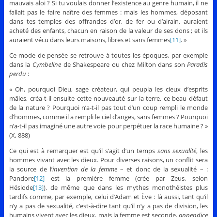
mauvais aloi ? Si tu voulais donner l’existence au genre humain, il ne
fallait pas le faire naître des femmes : mais les hommes, déposant
dans tes temples des offrandes d’or, de fer ou d’airain, auraient
acheté des enfants, chacun en raison de la valeur de ses dons ; et ils
auraient vécu dans leurs maisons, libres et sans femmes
[11]
. »
Ce mode de pensée se retrouve à toutes les époques, par exemple
dans la
Cymbeline
de Shakespeare ou chez Milton dans son
Paradis
perdu
:
« Oh, pourquoi Dieu, sage créateur, qui peupla les cieux d’esprits
mâles, créa-t-il ensuite cette nouveauté sur la terre, ce beau défaut
de la nature ? Pourquoi n’a-t-il pas tout d’un coup rempli le monde
d’hommes, comme il a rempli le ciel d’anges, sans femmes ? Pourquoi
n’a-t-il pas imaginé une autre voie pour perpétuer la race humaine ? »
(X, 888)
Ce qui est à remarquer est qu’il s’agit d’un temps
sans sexualité
, les
hommes vivant avec les dieux. Pour diverses raisons, un conflit sera
la source de l’
invention de la femme
– et donc de la sexualité – :
Pandore
[12]
est la première femme (crée par Zeus, selon
Hésiode
[13]
), de même que dans les mythes monothéistes plus
tardifs comme, par exemple, celui d’Adam et Ève : là aussi, tant qu’il
n’y a pas de sexualité, c’est-à-dire tant qu’il n’y a pas de division, les
humains vivent avec les dieux, mais la femme est seconde,
appendice