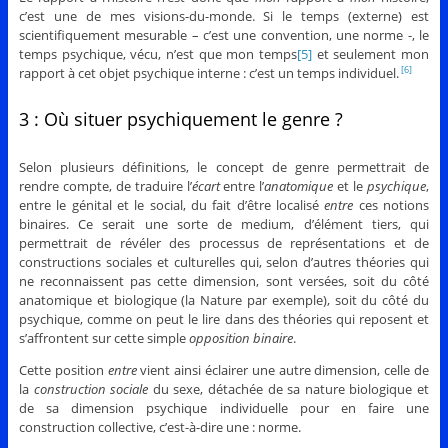
c’est une de mes visions-du-monde. Si le temps (externe) est
scientifiquement mesurable – c’est une convention, une norme -, le
temps psychique, vécu, n’est que mon temps
[5]
et seulement mon
rapport à cet objet psychique interne : c’est un temps individuel.
[6]
3 : Où situer psychiquement le genre ?
Selon plusieurs définitions, le concept de genre permettrait de
rendre compte, de traduire l’
écart
entre l’
anatomique
et le
psychique
,
entre le génital et le social, du fait d’être localisé
entre
ces notions
binaires. Ce serait une sorte de medium, d’élément tiers, qui
permettrait de révéler des processus de représentations et de
constructions sociales et culturelles qui, selon d’autres théories qui
ne reconnaissent pas cette dimension, sont versées, soit du côté
anatomique et biologique (la Nature par exemple), soit du côté du
psychique, comme on peut le lire dans des théories qui reposent et
s’affrontent sur cette simple
opposition binaire
.
Cette position
entre
vient ainsi éclairer une autre dimension, celle de
la
construction sociale
du sexe, détachée de sa nature biologique et
de sa dimension psychique individuelle pour en faire une
construction collective, c’est-à-dire une : norme.