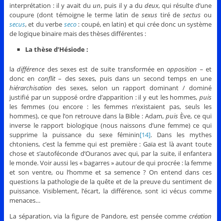
interprétation : il y avait du
un
, puis il y a du
deux
, qui résulte d’une
coupure (dont témoigne le terme latin de
sexus
tiré de
sectus
ou
secus
, et du verbe
seco
: coupé, en latin) et qui crée donc un système
de logique binaire mais des thèses différentes :
La thèse d’Hésiode :
la
différence
des sexes est de suite transformée en
opposition
– et
donc en
conflit
– des sexes, puis dans un second temps en une
hiérarchisation
des sexes, selon un rapport dominant / dominé
justifié par un supposé ordre d’apparition : il y eut les hommes,
puis
les femmes (ou encore : les femmes n’existaient pas, seuls les
hommes), ce que l’on retrouve dans la Bible : Adam,
puis
Ève, ce qui
inverse le rapport biologique (nous naissons d’une femme) ce qui
supprime la puissance du sexe féminin
[14]
. Dans les mythes
chtoniens, c’est la femme qui est première : Gaïa est là avant toute
chose et s’autoféconde d’Ouranos avec qui, par la suite, il enfantera
le monde. Voir aussi les « bagarres » autour de qui procrée : la femme
et son ventre, ou l’homme et sa semence ? On entend dans ces
questions la pathologie de la quête et de la preuve du sentiment de
puissance. Visiblement, l’écart, la différence, sont ici vécus comme
menaces…
La séparation, via la figure de Pandore, est pensée comme
création