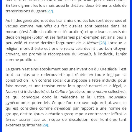
En témoignent les lois mais aussi le théâtre, deux éléments clefs de
transmissions du genre
[27]
.
Au fil des générations et des transmissions, ces lois sont devenues et
vécues comme
naturelles
du fait qu’elles sont passées dans les
mœurs (c’est-à-dire la culture et l’éducation), et que leurs aspects de
décision légale (Solon et ses fantasmes par exemple) est ainsi peu à
peu voilé et caché derrière l’argument de la
Nature
.
[28]
Lorsque la
religion monothéiste eut pris le relais, cela devint : au bon citoyen
croyant, est promis la récompense du
Paradis
, à l’individu, l’
Enfer
comme punition.
Le genre n’est ainsi absolument pas une invention du XXe siècle, il est
tout au plus une redécouverte qui répète en toute logique sa
construction : un contrat social qui s’oppose à l’être individu pour
faire masse, et une tension entre le supposé naturel et le légal, la
Nature
(ici individuelle) et la
Culture
(posée comme
nature
collective),
ce qui convoque donc la médecine et la justice, nouveaux
gynéconomes potentiels. Ce que l’on retrouve aujourd’hui, avec ce
qui est considéré comme
déviances
par rapport à une norme de
groupe, c’est toujours la réaction grecque pour contrecarrer l’effroi, la
terreur sacrée
face au risque de dissolution des frontières tant
externes qu’internes
[29]
.