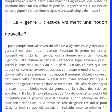
symptôme et suscite parfois des réactions agressives, des prises de
positions loin d’un vrai débat de pensée. Le genre serait-il une notion
pathologique ? Voire même le signe d’une pathologie de masse ?
1 : Le « genre » : est-ce vraiment une notion
nouvelle ?
Si par exemple vous allez voir du côté de
Wikipédia
, vous y lirez que le
genre
[1]
est une notion récente. Pourtant le terme est ancien
puisqu’il vient du latin
genus
, qui a donné en ancien français
«
gendre
». Il a d’abord le sens de « catégorie, type, espèce », puis il
prend le sens de « sexe » au XIIIe siècle… En fait, ce n’est que son
apparition comme
concept
et surtout son actuelle médiatisation qui
donne cette impression de nouveauté théorique, d’objet nouveau.
On trouve cette définition : « C’est autour des années 1970 que le
concept de genre a émergé dans sa forme actuelle, afin de distinguer
le sexe (notion biologique) du genre, qui lui relève des sciences
sociales. » En fait là non plus puisque l’on dit que cette notion fut
introduite par le psychologue et sexologue John Money en 1955,
avec cette définition : « le terme de rôle de genre est utilisé pour
désigner tout ce que dit ou fait un individu pour se dévoiler […]