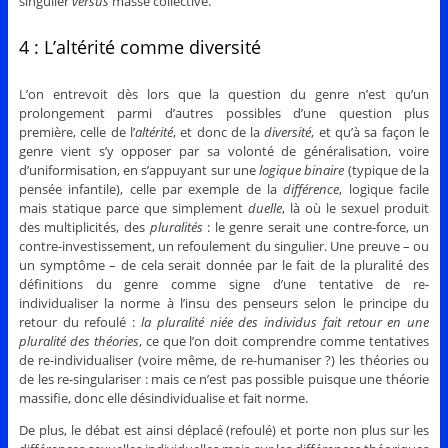
singulier
versus
masse collective.
4 : L’altérité comme diversité
L’on entrevoit dès lors que la question du genre n’est qu’un
prolongement parmi d’autres possibles d’une question plus
première, celle de l’
altérité
, et donc de la
diversité
, et qu’à sa façon le
genre vient s’y opposer par sa volonté de généralisation, voire
d’uniformisation, en s’appuyant sur une
logique binaire
(typique de la
pensée infantile), celle par exemple de la
différence
, logique facile
mais statique parce que simplement
duelle
, là où le sexuel produit
des multiplicités, des
pluralités
: le genre serait une contre-force, un
contre-investissement, un refoulement du singulier. Une preuve – ou
un symptôme – de cela serait donnée par le fait de la pluralité des
définitions du genre comme signe d’une tentative de re-
individualiser la norme à l’insu des penseurs selon le principe du
retour du refoulé :
la pluralité niée des individus fait retour en une
pluralité des théories
, ce que l’on doit comprendre comme tentatives
de re-individualiser (voire même, de re-humaniser ?) les théories ou
de les re-singulariser : mais ce n’est pas possible puisque une théorie
massifie, donc elle désindividualise et fait norme.
De plus, le débat est ainsi déplacé (refoulé) et porte non plus sur les