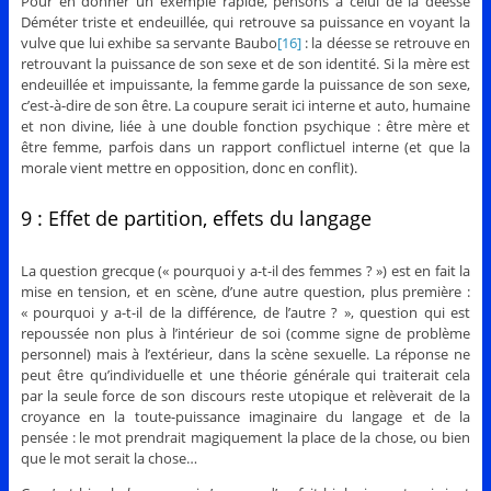
Pour en donner un exemple rapide, pensons à celui de la déesse
Déméter triste et endeuillée, qui retrouve sa puissance en voyant la
vulve que lui exhibe sa servante Baubo
[16]
: la déesse se retrouve en
retrouvant la puissance de son sexe et de son identité. Si la mère est
endeuillée et impuissante, la femme garde la puissance de son sexe,
c’est-à-dire de son être. La coupure serait ici interne et auto, humaine
et non divine, liée à une double fonction psychique : être mère et
être femme, parfois dans un rapport conflictuel interne (et que la
morale vient mettre en opposition, donc en conflit).
9 : Effet de partition, effets du langage
La question grecque (« pourquoi y a-t-il des femmes ? ») est en fait la
mise en tension, et en scène, d’une autre question, plus première :
« pourquoi y a-t-il de la différence, de l’autre ? », question qui est
repoussée non plus à l’intérieur de soi (comme signe de problème
personnel) mais à l’extérieur, dans la scène sexuelle. La réponse ne
peut être qu’individuelle et une théorie générale qui traiterait cela
par la seule force de son discours reste utopique et relèverait de la
croyance en la toute-puissance imaginaire du langage et de la
pensée : le mot prendrait magiquement la place de la chose, ou bien
que le mot serait la chose…