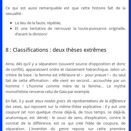
Ce qui est aussi remarquable est que cette histoire fait de la
sexualité :
Le lieu de la faute, répétée,
Et une tentative de retrouver la toute-puissance originelle,
d’avant la division/
8 : Classifications : deux thèses extrêmes
Ainsi, dès qu’il y a séparation (souvent source d’opposition et donc
de conflit), apparaissent ordre et classement hiérarchique, selon un
critère de base : la femme est inférieure et –
pour preuve !
– du seul
fait de cette affirmation : elle vient en second… accouchée par un
homme ! L’homme comme mère de la femme… Le mythe
monothéiste renverse celui de Gaïa par exemple.
En fait, il y avait
deux modes grecs de représentations de la différence
des sexes
, qui reposent sur la même thèse explicative : il y eut une
coupure
(et non quelque chose déjà-là, de tous temps, ce déjà-là,
anatomique, est dénié) : le souci de sens, d’explication, contre le
constat de la différence, est ce qui créé l’idée de coupure, de
séparation. L’
invention du genre
repose sur cette première