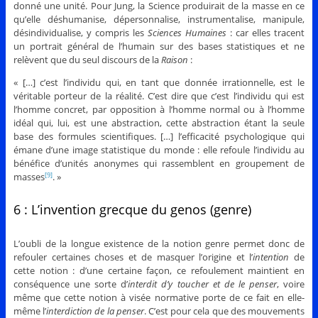
donné une unité. Pour Jung, la Science produirait de la masse en ce
qu’elle déshumanise, dépersonnalise, instrumentalise, manipule,
désindividualise, y compris les
Sciences Humaines
: car elles tracent
un portrait général de l’humain sur des bases statistiques et ne
relèvent que du seul discours de la
Raison
:
« […] c’est l’individu qui, en tant que donnée irrationnelle, est le
véritable porteur de la réalité. C’est dire que c’est l’individu qui est
l’homme concret, par opposition à l’homme normal ou à l’homme
idéal qui, lui, est une abstraction, cette abstraction étant la seule
base des formules scientifiques. […] l’efficacité psychologique qui
émane d’une image statistique du monde : elle refoule l’individu au
bénéfice d’unités anonymes qui rassemblent en groupement de
masses
. »
[9]
6 : L’invention grecque du genos (genre)
L’oubli de la longue existence de la notion genre permet donc de
refouler certaines choses et de masquer l’origine et l’
intention
de
cette notion : d’une certaine façon, ce refoulement maintient en
conséquence une sorte d’
interdit d’y toucher et de le penser
, voire
même que cette notion à visée normative porte de ce fait en elle-
même l’
interdiction de la penser
. C’est pour cela que des mouvements