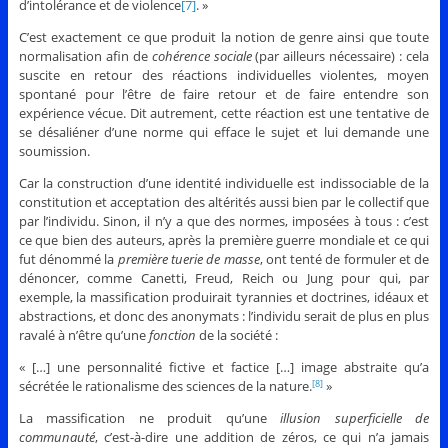
d’intolérance et de violence
[7]
. »
C’est exactement ce que produit la notion de genre ainsi que toute
normalisation afin de
cohérence sociale
(par ailleurs nécessaire)
: cela
suscite en retour des réactions individuelles violentes, moyen
spontané pour l’être de faire retour et de faire entendre son
expérience vécue. Dit autrement, cette réaction est une tentative de
se désaliéner d’une norme qui efface le sujet et lui demande une
soumission.
Car la construction d’une identité individuelle est indissociable de la
constitution et acceptation des altérités aussi bien par le collectif que
par l’individu. Sinon, il n’y a que des normes, imposées à tous : c’est
ce que bien des auteurs, après la première guerre mondiale et ce qui
fut dénommé la
première tuerie de masse
, ont tenté de formuler et de
dénoncer, comme Canetti, Freud, Reich ou Jung pour qui, par
exemple, la massification produirait tyrannies et doctrines, idéaux et
abstractions, et donc des anonymats : l’individu serait de plus en plus
ravalé à n’être qu’une
fonction
de la société :
« […] une personnalité fictive et factice […] image abstraite qu’a
sécrétée le rationalisme des sciences de la nature.
»
[8]
La massification ne produit qu’une
illusion superficielle de
communauté
, c’est-à-dire une addition de zéros, ce qui n’a jamais