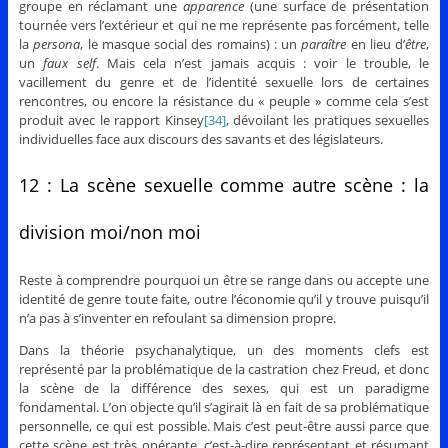
groupe en réclamant une
apparence
(une surface de présentation
tournée vers l’extérieur et qui ne me représente pas forcément, telle
la
persona
, le masque social des romains) : un
paraître
en lieu d’
être
,
un
faux self
. Mais cela n’est jamais acquis : voir le trouble, le
vacillement du genre et de l’identité sexuelle lors de certaines
rencontres, ou encore la résistance du « peuple » comme cela s’est
produit avec le rapport Kinsey
[34]
, dévoilant les pratiques sexuelles
individuelles face aux discours des savants et des législateurs.
12 : La scène sexuelle comme autre scène : la
division moi/non moi
Reste à comprendre pourquoi un être se range dans ou accepte une
identité de genre toute faite, outre l’économie qu’il y trouve puisqu’il
n’a pas à s’inventer en refoulant sa dimension propre.
Dans la théorie psychanalytique, un des moments clefs est
représenté par la problématique de la castration chez Freud, et donc
la scène de la différence des sexes, qui est un paradigme
fondamental. L’on objecte qu’il s’agirait là en fait de sa problématique
personnelle, ce qui est possible. Mais c’est peut-être aussi parce que
cette scène est très opérante, c’est-à-dire représentant et résumant