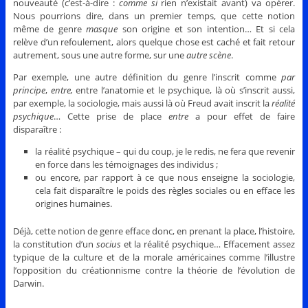
nouveauté (c’est-à-dire :
comme si
rien n’existait avant) va opérer.
Nous pourrions dire, dans un premier temps, que cette notion
même de genre
masque
son origine et son intention… Et si cela
relève d’un refoulement, alors quelque chose est caché et fait retour
autrement, sous une autre forme, sur une
autre scène
.
Par exemple, une autre définition du genre l’inscrit comme
par
principe
,
entre,
entre l’anatomie et le psychique, là où s’inscrit aussi,
par exemple, la sociologie, mais aussi là où Freud avait inscrit la
réalité
psychique
… Cette prise de place
entre
a pour effet de faire
disparaître :
la réalité psychique – qui du coup, je le redis, ne fera que revenir
en force dans les témoignages des individus ;
ou encore, par rapport à ce que nous enseigne la sociologie,
cela fait disparaître le poids des règles sociales ou en efface les
origines humaines.
Déjà, cette notion de genre efface donc, en prenant la place, l’histoire,
la constitution d’un
socius
et la réalité psychique… Effacement assez
typique de la culture et de la morale américaines comme l’illustre
l’opposition du créationnisme contre la théorie de l’évolution de
Darwin.