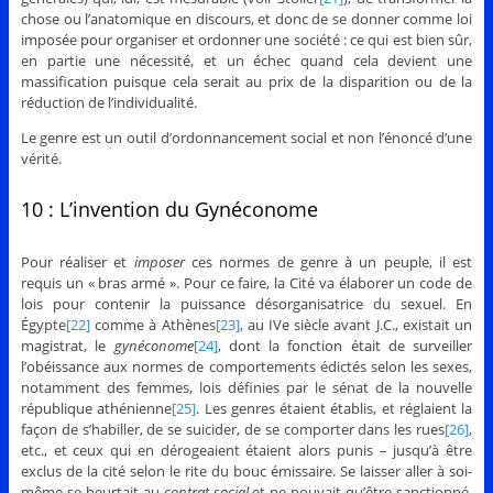
chose ou l’anatomique en discours, et donc de se donner comme loi
imposée pour organiser et ordonner une société : ce qui est bien sûr,
en partie une nécessité, et un échec quand cela devient une
massification puisque cela serait au prix de la disparition ou de la
réduction de l’individualité.
Le genre est un outil d’ordonnancement social et non l’énoncé d’une
vérité.
10 : L’invention du Gynéconome
Pour réaliser et
imposer
ces normes de genre à un peuple, il est
requis un « bras armé ». Pour ce faire, la Cité va élaborer un code de
lois pour contenir la puissance désorganisatrice du sexuel. En
Égypte
[22]
comme à Athènes
[23]
, au IVe siècle avant J.C., existait un
magistrat, le
gynéconome
[24]
, dont la fonction était de surveiller
l’obéissance aux normes de comportements édictés selon les sexes,
notamment des femmes, lois définies par le sénat de la nouvelle
république athénienne
[25]
. Les genres étaient établis, et réglaient la
façon de s’habiller, de se suicider, de se comporter dans les rues
[26]
,
etc., et ceux qui en dérogeaient étaient alors punis – jusqu’à être
exclus de la cité selon le rite du bouc émissaire. Se laisser aller à soi-
même se heurtait au
contrat social
et ne pouvait qu’être sanctionné.