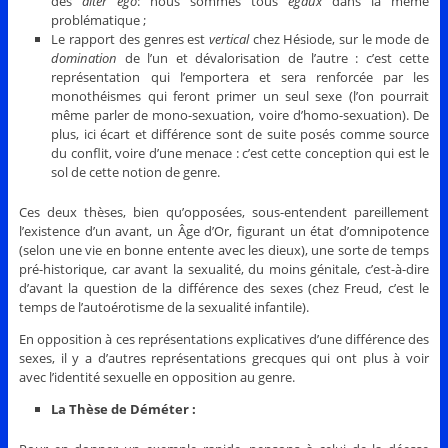
des
alter ego
: nous sommes tous
égaux
dans la même
problématique ;
Le rapport des genres est
vertical
chez Hésiode, sur le mode de
domination
de l’un et dévalorisation de l’autre : c’est cette
représentation qui l’emportera et sera renforcée par les
monothéismes qui feront primer un seul sexe (l’on pourrait
même parler de mono-sexuation, voire d’homo-sexuation). De
plus, ici écart et différence sont de suite posés comme source
du conflit, voire d’une menace : c’est cette conception qui est le
sol de cette notion de genre.
Ces deux thèses, bien qu’opposées, sous-entendent pareillement
l’existence d’un avant, un Âge d’Or, figurant un état d’omnipotence
(selon une vie en bonne entente avec les dieux), une sorte de temps
pré-historique, car avant la sexualité, du moins génitale, c’est-à-dire
d’avant la question de la différence des sexes (chez Freud, c’est le
temps de l’autoérotisme de la sexualité infantile).
En opposition à ces représentations explicatives d’une différence des
sexes, il y a d’autres représentations grecques qui ont plus à voir
avec l’identité sexuelle en opposition au genre.
La Thèse
de Déméter :