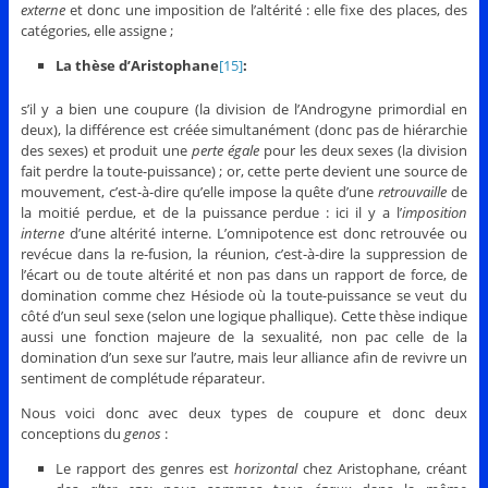
externe
et donc une imposition de l’altérité : elle fixe des places, des
catégories, elle assigne ;
La thèse d’Aristophane
[15]
:
s’il y a bien une coupure (la division de l’Androgyne primordial en
deux), la différence est créée simultanément (donc pas de hiérarchie
des sexes) et produit une
perte égale
pour les deux sexes (la division
fait perdre la toute-puissance) ; or, cette perte devient une source de
mouvement, c’est-à-dire qu’elle impose la quête d’une
retrouvaille
de
la moitié perdue, et de la puissance perdue : ici il y a l’
imposition
interne
d’une altérité interne. L’omnipotence est donc retrouvée ou
revécue dans la re-fusion, la réunion, c’est-à-dire la suppression de
l’écart ou de toute altérité et non pas dans un rapport de force, de
domination comme chez Hésiode où la toute-puissance se veut du
côté d’un seul sexe (selon une logique phallique). Cette thèse indique
aussi une fonction majeure de la sexualité, non pac celle de la
domination d’un sexe sur l’autre, mais leur alliance afin de revivre un
sentiment de complétude réparateur.
Nous voici donc avec deux types de coupure et donc deux
conceptions du
genos
:
Le rapport des genres est
horizontal
chez Aristophane, créant