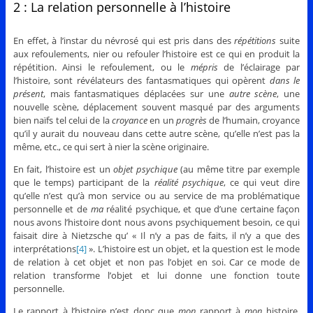
2 : La relation personnelle à l’histoire
En effet, à l’instar du névrosé qui est pris dans des
répétitions
suite
aux refoulements, nier ou refouler l’histoire est ce qui en produit la
répétition. Ainsi le refoulement, ou le
mépris
de l’éclairage par
l’histoire, sont révélateurs des fantasmatiques qui opèrent
dans le
présent
, mais fantasmatiques déplacées sur une
autre scène
, une
nouvelle scène, déplacement souvent masqué par des arguments
bien naïfs tel celui de la
croyance
en un
progrès
de l’humain, croyance
qu’il y aurait du nouveau dans cette autre scène, qu’elle n’est pas la
même, etc., ce qui sert à nier la scène originaire.
En fait, l’histoire est un
objet psychique
(au même titre par exemple
que le temps) participant de la
réalité psychique
, ce qui veut dire
qu’elle n’est qu’à mon service ou au service de ma problématique
personnelle et de
ma
réalité psychique, et que d’une certaine façon
nous avons l’histoire dont nous avons psychiquement besoin, ce qui
faisait dire à Nietzsche qu’ « Il n’y a pas de faits, il n’y a que des
interprétations
[4]
». L’histoire est un objet, et la question est le mode
de relation à cet objet et non pas l’objet en soi. Car ce mode de
relation transforme l’objet et lui donne une fonction toute
personnelle.
Le rapport à l’histoire n’est donc que
mon
rapport à
mon
histoire,