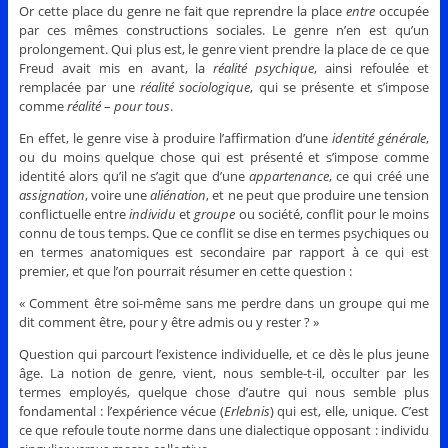
Or cette place du genre ne fait que reprendre la place
entre
occupée
par ces mêmes constructions sociales. Le genre n’en est qu’un
prolongement. Qui plus est, le genre vient prendre la place de ce que
Freud avait mis en avant, la
réalité psychique
, ainsi refoulée et
remplacée par une
réalité sociologique
, qui se présente et s’impose
comme
réalité
–
pour tous
.
En effet, le genre vise à produire l’affirmation d’une
identité générale
,
ou du moins quelque chose qui est présenté et s’impose comme
identité alors qu’il ne s’agit que d’une
appartenance
, ce qui créé une
assignation
, voire une
aliénation
, et ne peut que produire une tension
conflictuelle entre
individu
et
groupe
ou société, conflit pour le moins
connu de tous temps. Que ce conflit se dise en termes psychiques ou
en termes anatomiques est secondaire par rapport à ce qui est
premier, et que l’on pourrait résumer en cette question :
« Comment être soi-même sans me perdre dans un groupe qui me
dit comment être, pour y être admis ou y rester ? »
Question qui parcourt l’existence individuelle, et ce dès le plus jeune
âge. La notion de genre, vient, nous semble-t-il, occulter par les
termes employés, quelque chose d’autre qui nous semble plus
fondamental : l’expérience vécue (
Erlebnis
) qui est, elle, unique. C’est
ce que refoule toute norme dans une dialectique opposant : individu