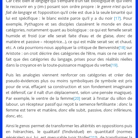
Car c’est bien le
langage
qui s’empare d’un fait biologique et qui vient
le recouvrir en y (im-) posant son ordre propre :
le genre n’est qu’un
fait de langage
et l’opposition qu’il crée est due à la seule binarité qui
lui est spécifique : le blanc existe parce qu’il y a du noir
[17]
. Pour
exemple, Pythagore et ses disciples classèrent le monde en deux
catégories, notamment quant au biologique : ce qui est femelle serait
humide et froid (car elle serait faite d’eau et de glaise,
donc
de
matière et passive – réceptrice…), ce qui est mâle serait sec et chaud,
etc. A cela pourrions-nous appliquer la critique de Benveniste
[18]
sur
Aristote : on croit décrire des catégories de l’être, mais ce ne sont en
fait que des catégories du langage, prises pour des réalités réelles
dans la croyance en la toute-puissance magique du verbe
[19]
.
Puis les analogies viennent renforcer ces catégories et créer des
pseudo-évidences plus ou moins symboliques (le symbole est pris
pour de vrai, effaçant sa construction et son fondement imaginaire
et défensif, car il naît d’un déplacement, selon une pensée magique).
Par exemple, le ventre de la femme
[20]
serait à l’instar du sillon de
labour, un récepteur passif qui reçoit la semence fertilisante :
donc
la
femme est terre et matière,
donc
elle subit, passive,
donc
inférieure,
donc
, etc.
Ainsi le
genos
permet de transformer les altérités en oppositions puis
en hiérarchies, le qualitatif (l’individuel) en quantitatif (normes
générales) qui, lui, est mesurable (voir Stoller
[21]
), de transformer la