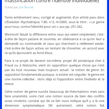
massification contre l’identité individuelle)
Publié par
Joel Bernat
Texte entièrement revu, corrigé et augmenté, d’un article paru dans
L’Évolution Psychiatrique
, T.80, n°2, IV/2005, sous le titre : « Le genre
pour tous, contre l’identité pour soi », aux pp. 251-262.
Winnicott faisait la différence entre ceux qui
vivent simplement
, c’est-
à-dire de façon passive et soumise, en obéissance à ce qu’on leur a
demandé ou commandé, et ceux qui cherchent à
réellement exister
,
c’est-à-dire de façon active, en tentant de s’inventer, en accord avec
ce qu’ils éprouvent au fond d’eux.
Face à ce projet de devenir soi-même, projet dit pindarique cher à
Freud ou à Nietzsche, vient en opposition quelque chose qui n’est
pas du tout nouveau mais toujours actuel : la notion de
genre
. En
opposition fondamentale puisque, si exister est
singulier
, le genre est
une norme
collective
: donc déjà ici l’opposition entre l’
individu
et la
masse
.
Cette notion de genre suscite beaucoup de théorisations mais sans
faire unanimité, voire c’est une notion source de bien des conflits
assez virulents, constat qui de ce fait nous indique qu’il y a là une
dimension symptomatique
. Dit autrement, cette notion fait