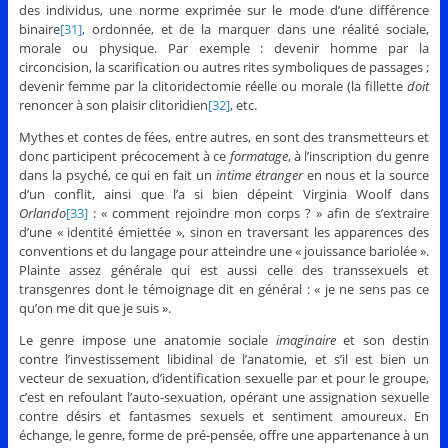
des individus, une norme exprimée sur le mode d’une différence
binaire
[31]
, ordonnée, et de la marquer dans une réalité sociale,
morale ou physique. Par exemple : devenir homme par la
circoncision, la scarification ou autres rites symboliques de passages ;
devenir femme par la clitoridectomie réelle ou morale (la fillette
doit
renoncer à son plaisir clitoridien
[32]
, etc.
Mythes et contes de fées, entre autres, en sont des transmetteurs et
donc participent précocement à ce
formatage
, à l’inscription du genre
dans la psyché, ce qui en fait un
intime étranger
en nous et la source
d’un conflit, ainsi que l’a si bien dépeint Virginia Woolf dans
Orlando
[33]
: « comment rejoindre mon corps ? » afin de s’extraire
d’une « identité émiettée », sinon en traversant les apparences des
conventions et du langage pour atteindre une « jouissance bariolée ».
Plainte assez générale qui est aussi celle des transsexuels et
transgenres dont le témoignage dit en général : « je ne sens pas ce
qu’on me dit que je suis ».
Le genre impose une anatomie sociale
imaginaire
et son destin
contre l’investissement libidinal de l’anatomie, et s’il est bien un
vecteur de sexuation, d’identification sexuelle par et pour le groupe,
c’est en refoulant l’auto-sexuation, opérant une assignation sexuelle
contre désirs et fantasmes sexuels et sentiment amoureux. En
échange, le genre, forme de pré-pensée, offre une appartenance à un