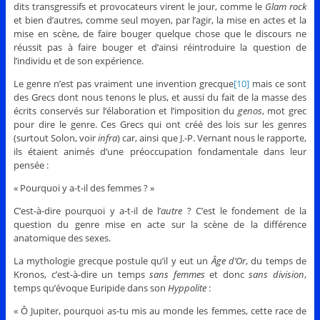
dits transgressifs et provocateurs virent le jour, comme le
Glam rock
et bien d’autres, comme seul moyen, par l’agir, la mise en actes et la
mise en scène, de faire bouger quelque chose que le discours ne
réussit pas à faire bouger et d’ainsi réintroduire la question de
l’individu et de son expérience.
Le genre n’est pas vraiment une invention grecque
[10]
mais ce sont
des Grecs dont nous tenons le plus, et aussi du fait de la masse des
écrits conservés sur l’élaboration et l’imposition du
genos
, mot grec
pour dire le genre. Ces Grecs qui ont créé des lois sur les genres
(surtout Solon, voir
infra
) car, ainsi que J.-P. Vernant nous le rapporte,
ils étaient animés d’une préoccupation fondamentale dans leur
pensée :
« Pourquoi y a-t-il des femmes ? »
C’est-à-dire pourquoi y a-t-il de l’
autre
? C’est le fondement de la
question du genre mise en acte sur la scène de la différence
anatomique des sexes.
La mythologie grecque postule qu’il y eut un
Âge d’Or
, du temps de
Kronos, c’est-à-dire un temps
sans femmes
et donc
sans
division
,
temps qu’évoque Euripide dans son
Hyppolite
:
« Ô Jupiter, pourquoi as-tu mis au monde les femmes, cette race de