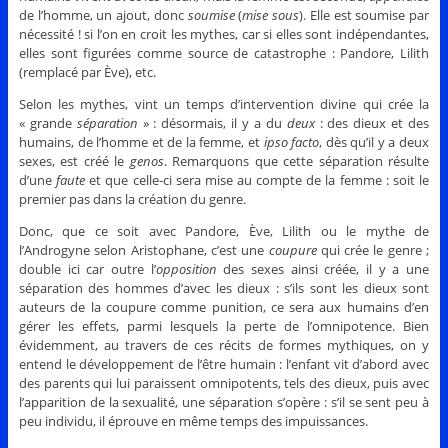
de l’homme, un ajout, donc
soumise
(
mise sous
). Elle est soumise par
nécessité ! si l’on en croit les mythes, car si elles sont indépendantes,
elles sont figurées comme source de catastrophe : Pandore, Lilith
(remplacé par Ève), etc.
Selon les mythes, vint un temps d’intervention divine qui crée la
« grande
séparation
» : désormais, il y a du
deux
: des dieux et des
humains, de l’homme et de la femme, et
ipso facto
, dès qu’il y a deux
sexes, est créé le
genos
. Remarquons que cette séparation résulte
d’une
faute
et que celle-ci sera mise au compte de la femme : soit le
premier pas dans la création du genre.
Donc, que ce soit avec Pandore, Ève, Lilith ou le mythe de
l’Androgyne selon Aristophane, c’est une
coupure
qui crée le genre ;
double ici car outre l’
opposition
des sexes ainsi créée, il y a une
séparation des hommes d’avec les dieux : s’ils sont les dieux sont
auteurs de la coupure comme punition, ce sera aux humains d’en
gérer les effets, parmi lesquels la perte de l’omnipotence. Bien
évidemment, au travers de ces récits de formes mythiques, on y
entend le développement de l’être humain : l’enfant vit d’abord avec
des parents qui lui paraissent omnipotents, tels des dieux, puis avec
l’apparition de la sexualité, une séparation s’opère : s’il se sent peu à
peu individu, il éprouve en même temps des impuissances.