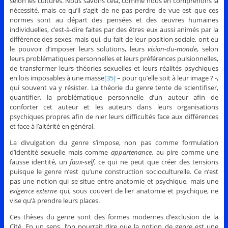
selon les cultures. Nous savons cela, comme nous en comprenons la
nécessité, mais ce qu’il s’agit de ne pas perdre de vue est que ces
normes sont au départ des pensées et des œuvres humaines
individuelles, c’est-à-dire faites par des êtres eux aussi animés par la
différence des sexes, mais qui, du fait de leur position sociale, ont eu
le pouvoir d’imposer leurs solutions, leurs
vision-du-monde
, selon
leurs problématiques personnelles et leurs préférences pulsionnelles,
de transformer leurs théories sexuelles et leurs réalités psychiques
en lois imposables à une masse
[35]
– pour qu’elle soit à leur image ? -,
qui souvent va y résister. La théorie du genre tente de scientifiser,
quantifier, la problématique personnelle d’un auteur afin de
conforter cet auteur et les auteurs dans leurs organisations
psychiques propres afin de nier leurs difficultés face aux différences
et face à l’altérité en général.
La divulgation du genre s’impose, non pas comme formulation
d’identité sexuelle mais comme
appartenance
, au pire comme une
fausse identité, un
faux-self
, ce qui ne peut que créer des tensions
puisque le genre n’est qu’une construction socioculturelle. Ce n’est
pas une notion qui se situe entre anatomie et psychique, mais une
exigence externe
qui, sous couvert de lier anatomie et psychique, ne
vise qu’à prendre leurs places.
Ces thèses du genre sont des formes modernes d’exclusion de la
Cité. En un sens, l’on pourrait dire que la notion de genre est une