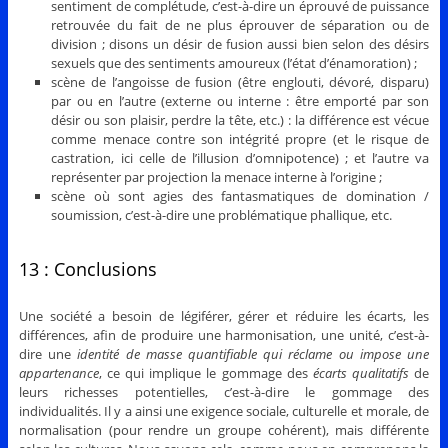
sentiment de complétude, c’est-à-dire un éprouvé de puissance
retrouvée du fait de ne plus éprouver de séparation ou de
division ; disons un désir de fusion aussi bien selon des désirs
sexuels que des sentiments amoureux (l’état d’énamoration) ;
scène de l’angoisse de fusion (être englouti, dévoré, disparu)
par ou en l’autre (externe ou interne : être emporté par son
désir ou son plaisir, perdre la tête, etc.) : la différence est vécue
comme menace contre son intégrité propre (et le risque de
castration, ici celle de l’illusion d’omnipotence) ; et l’autre va
représenter par projection la menace interne à l’origine ;
scène où sont agies des fantasmatiques de domination /
soumission, c’est-à-dire une problématique phallique, etc.
13 : Conclusions
Une société a besoin de légiférer, gérer et réduire les écarts, les
différences, afin de produire une harmonisation, une unité, c’est-à-
dire une
identité de masse quantifiable qui réclame ou impose une
appartenance
, ce qui implique le gommage des
écarts qualitatifs
de
leurs richesses potentielles, c’est-à-dire le gommage des
individualités. Il y a ainsi une exigence sociale, culturelle et morale, de
normalisation (pour rendre un groupe cohérent), mais différente