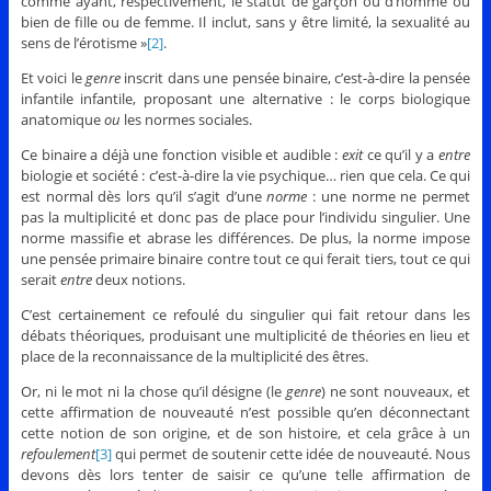
comme ayant, respectivement, le statut de garçon ou d’homme ou
bien de fille ou de femme. Il inclut, sans y être limité, la sexualité au
sens de l’érotisme »
[2]
.
Et voici le
genre
inscrit dans une pensée binaire, c’est-à-dire la pensée
infantile infantile, proposant une alternative : le corps biologique
anatomique
ou
les normes sociales.
Ce binaire a déjà une fonction visible et audible :
exit
ce qu’il y a
entre
biologie et société : c’est-à-dire la vie psychique… rien que cela. Ce qui
est normal dès lors qu’il s’agit d’une
norme
: une norme ne permet
pas la multiplicité et donc pas de place pour l’individu singulier. Une
norme massifie et abrase les différences. De plus, la norme impose
une pensée primaire binaire contre tout ce qui ferait tiers, tout ce qui
serait
entre
deux notions.
C’est certainement ce refoulé du singulier qui fait retour dans les
débats théoriques, produisant une multiplicité de théories en lieu et
place de la reconnaissance de la multiplicité des êtres.
Or, ni le mot ni la chose qu’il désigne (le
genre
) ne sont nouveaux, et
cette affirmation de nouveauté n’est possible qu’en déconnectant
cette notion de son origine, et de son histoire, et cela grâce à un
refoulement
[3]
qui permet de soutenir cette idée de nouveauté. Nous
devons dès lors tenter de saisir ce qu’une telle affirmation de