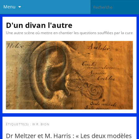
Menu
D'un divan l'autre
Une autre scène où mettre en chantier les questions soufflées par la cure
ÉTIQUETTE(S) :
W.R. BION
Dr Meltzer et M. Harris : « Les deux modèles