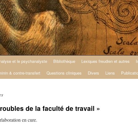
nalyse et le psychanalyste
Bibliothèque
Lexiques freudien et autres
I
minin & contre-transfert
Questions cliniques
Divers
Liens
Publicati
es
troubles de la faculté de travail »
rlaboration en cure.