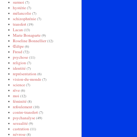
surmoi
(7)
hystérie
(7)
mélancolie
(7)
schizophrénie
(7)
transfert
(19)
Lacan
(13)
Marie Bonaparte
(9)
Roseline Bonnellier
(12)
Œdipe
(6)
Freud
(72)
psychose
(11)
religion
(7)
identité
(7)
représentation
(6)
vision-du-monde
(7)
science
(7)
rêve
(6)
moi
(12)
féminité
(8)
refoulement
(10)
contre-transfert
(7)
psychanalyse
(49)
sexualité
(9)
castration
(11)
névrose
(8)