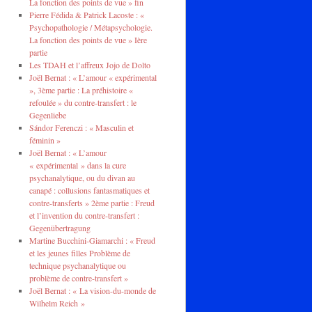
La fonction des points de vue » fin
Pierre Fédida & Patrick Lacoste : «
Psychopathologie / Métapsychologie.
La fonction des points de vue » Ière
partie
Les TDAH et l’affreux Jojo de Dolto
Joël Bernat : « L’amour « expérimental
», 3ème partie : La préhistoire «
refoulée » du contre-transfert : le
Gegenliebe
Sándor Ferenczi : « Masculin et
féminin »
Joël Bernat : « L’amour
« expérimental » dans la cure
psychanalytique, ou du divan au
canapé : collusions fantasmatiques et
contre-transferts » 2ème partie : Freud
et l’invention du contre-transfert :
Gegenübertragung
Martine Bucchini-Giamarchi : « Freud
et les jeunes filles Problème de
technique psychanalytique ou
problème de contre-transfert »
Joël Bernat : « La vision-du-monde de
Wilhelm Reich »