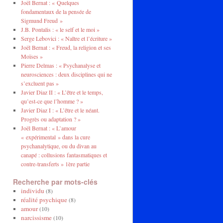
Joël Bernat : « Quelques
fondamentaux de la pensée de
Sigmund Freud »
J.B. Pontalis : « le self et le moi »
Serge Lebovici : « Naître et l’écriture »
Joël Bernat : « Freud, la religion et ses
Moïses »
Pierre Delmas : « Psychanalyse et
neurosciences : deux disciplines qui ne
s’excluent pas »
Javier Diaz II : « L’être et le temps,
qu’est-ce que l’homme ? »
Javier Diaz I : « L’être et le néant.
Progrès ou adaptation ? »
Joël Bernat : « L’amour
« expérimental » dans la cure
psychanalytique, ou du divan au
canapé : collusions fantasmatiques et
contre-transferts » 1ère partie
Recherche par mots-clés
individu
(8)
réalité psychique
(8)
amour
(10)
narcissisme
(10)