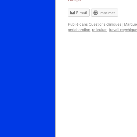
E-mail
Imprimer
Publié dans
Questions cliniques
|
Marqué
perlaboration
,
reticulum
,
travail psychiqu