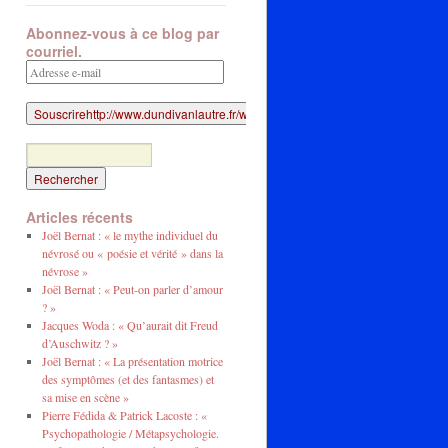
Abonnez-vous à ce blog par
courriel.
Adresse
e-
mail
Articles récents
Joël Bernat : « le mythe individuel du
névrosé ou « poésie et vérité » dans la
névrose »
Joël Bernat : « Peut-on parler d’amour
? »
Jacques Woda : « Qu’aurait dit Freud
d’Auschwitz ? »
Joël Bernat : « La présentation motrice
des symptômes (et des fantasmes) et
sa mise en scène »
Pierre Fédida & Patrick Lacoste : «
Psychopathologie / Métapsychologie.