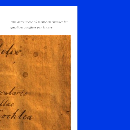
Une autre scène où mettre en chantier les
questions soufflées par la cure