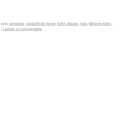
 avec
angoisse
,
capacité de travail
,
Elliot Jaques
,
lysis
,
Mélanie Klein
,
e
|
Laisser un commentaire