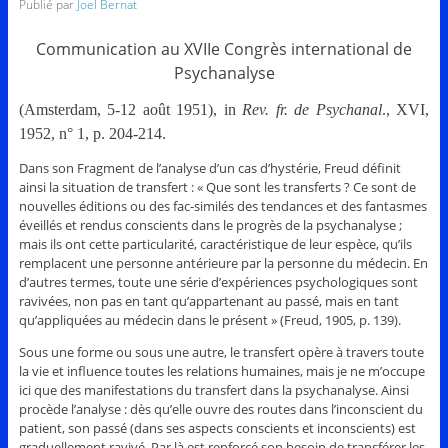
Publié par
Joel Bernat
Communication au XVIIe Congrès international de
Psychanalyse
(Amsterdam, 5-12 août 1951), in
Rev. fr. de Psychanal
., XVI,
1952, n° 1, p. 204-214.
Dans son Fragment de l’analyse d’un cas d’hystérie, Freud définit
ainsi la situation de transfert : « Que sont les transferts ? Ce sont de
nouvelles éditions ou des fac-similés des tendances et des fantasmes
éveillés et rendus conscients dans le progrès de la psychanalyse ;
mais ils ont cette particularité, caractéristique de leur espèce, qu’ils
remplacent une personne antérieure par la personne du médecin. En
d’autres termes, toute une série d’expériences psychologiques sont
ravivées, non pas en tant qu’appartenant au passé, mais en tant
qu’appliquées au médecin dans le présent » (Freud, 1905, p. 139).
Sous une forme ou sous une autre, le transfert opère à travers toute
la vie et influence toutes les relations humaines, mais je ne m’occupe
ici que des manifestations du transfert dans la psychanalyse. Ainsi
procède l’analyse : dès qu’elle ouvre des routes dans l’inconscient du
patient, son passé (dans ses aspects conscients et inconscients) est
graduellement ravivé. Par là est renforcé son besoin de transférer les