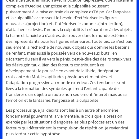
C’est à ce stade, en liaison avec la position dépressive, que s’installe le
complexe d’Oedipe. L’angoisse et la culpabilité poussent
puissamment à la mise en train du complexe d’Œdipe. Car l’angoisse
et la culpabilité accroissent le besoin d’extérioriser les figures
mauvaises (projection) et d’intérioriser les bonnes (introjection),
d’attacher les désirs, l’amour, la culpabilité, la réparation à des objets,
la haine et l’anxiété à d’autres, de trouver dans le monde extérieur
des représentants pour les figures intérieures. Toutefois, ce n’est pas
seulement la recherche de nouveaux objets qui domine les besoins
de l’enfant, mais aussi la poussée vers de nouveaux buts : en
s’écartant du sein il va vers le pénis, c’est-à-dire des désirs oraux vers
les désirs génitaux. Bien des facteurs contribuent à ce
développement : la poussée en avant de la libido, l’intégration
croissante du Moi, les aptitudes physiques et mentales, et
l’adaptation progressive au monde extérieur. Ces tendances sont
liées à la formation des symboles qui rend l’enfant capable de
transférer d’un objet à un autre non seulement l’intérêt mais aussi
l’émotion et le fantasme, l’angoisse et la culpabilité.
Les processus que j’ai décrits sont liés à un autre phénomène
fondamental gouvernant la vie mentale. Je crois que la pression
exercée par les situations d’angoisse les plus précoces est un des
facteurs qui déterminent la compulsion de répétition. Je reviendrai
plus tard sur cette hypothèse.