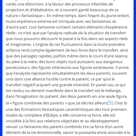
variés une distorsion, à la faveur des processus infantiles de
projection et d’idéalisation, et a souvent gardé beaucoup de sa
nature « fantastique ». En même temps, dans l’esprit du jeune enfant,
toute expérience externe est intriquée avec ses fantasmes, et,
d’autre part, tout fantasme contient certains éléments d’expérience
réelle ; ce n’est que par l’analyse radicale de la situation de transfert
que nous pouvons découvrir le passé à la fois dans ses aspects réels
et imaginaires. L’origine de ces fluctuations dans la toute première
enfance rend compte également de leur force dans le transfert, ainsi
que des passages rapides, parfois même dans le cours d’une séance,
du père à la mère, des bons objets tout-puissants aux dangereux
persécuteurs, des figures intérieures aux figures extérieures. Il arrive
que l’analyste représente simultanément les deux parents, souvent
unis dans une alliance hostile contre le patient, ce par quoi le
transfert négatif acquiert une grande intensité. En pareil cas, ce qui
est revécu ou devient manifeste dans le transfert est le mélange,
dans l’imagination du patient, des deux parents en une seule figure,
la « figure combinée des parents » que j’ai décrite ailleurs
[5]
. C’est là
une des formations fantastiques caractéristiques des tout premiers
stades du complexe d’Œdipe; si elle conserve sa force, elle est
«nuisible à la fois aux relations objectales et au développement
sexuel. Le fantasme des parents combinés tire sa force d’un autre
élément de la vie émotionnelle, savoir la puissante envie associée à la