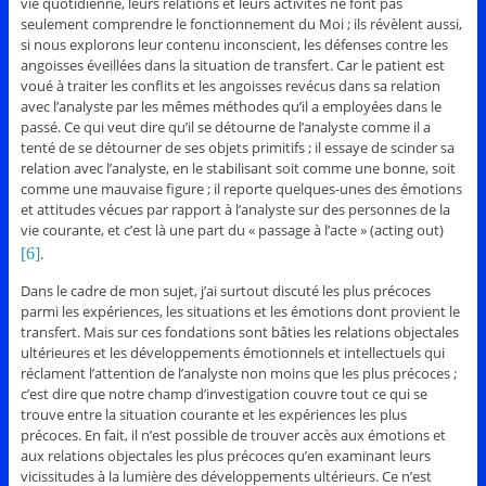
vie quotidienne, leurs relations et leurs activités ne font pas
seulement comprendre le fonctionnement du Moi ; ils révèlent aussi,
si nous explorons leur contenu inconscient, les défenses contre les
angoisses éveillées dans la situation de transfert. Car le patient est
voué à traiter les conflits et les angoisses revécus dans sa relation
avec l’analyste par les mêmes méthodes qu’il a employées dans le
passé. Ce qui veut dire qu’il se détourne de l’analyste comme il a
tenté de se détourner de ses objets primitifs ; il essaye de scinder sa
relation avec l’analyste, en le stabilisant soit comme une bonne, soit
comme une mauvaise figure ; il reporte quelques-unes des émotions
et attitudes vécues par rapport à l’analyste sur des personnes de la
vie courante, et c’est là une part du « passage à l’acte » (acting out)
[6]
.
Dans le cadre de mon sujet, j’ai surtout discuté les plus précoces
parmi les expériences, les situations et les émotions dont provient le
transfert. Mais sur ces fondations sont bâties les relations objectales
ultérieures et les développements émotionnels et intellectuels qui
réclament l’attention de l’analyste non moins que les plus précoces ;
c’est dire que notre champ d’investigation couvre tout ce qui se
trouve entre la situation courante et les expériences les plus
précoces. En fait, il n’est possible de trouver accès aux émotions et
aux relations objectales les plus précoces qu’en examinant leurs
vicissitudes à la lumière des développements ultérieurs. Ce n’est