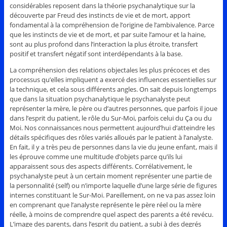
considérables reposent dans la théorie psychanalytique sur la
découverte par Freud des instincts de vie et de mort, apport
fondamental à la compréhension de l’origine de l’ambivalence. Parce
que les instincts de vie et de mort, et par suite l’amour et la haine,
sont au plus profond dans l’interaction la plus étroite, transfert
positif et transfert négatif sont interdépendants à la base.
La compréhension des relations objectales les plus précoces et des
processus qu’elles impliquent a exercé des influences essentielles sur
la technique, et cela sous différents angles. On sait depuis longtemps
que dans la situation psychanalytique le psychanalyste peut
représenter la mère, le père ou d’autres personnes, que parfois il joue
dans l’esprit du patient, le rôle du Sur-Moi, parfois celui du Ça ou du
Moi. Nos connaissances nous permettent aujourd’hui d’atteindre les
détails spécifiques des rôles variés alloués par le patient à l’analyste.
En fait, il y a très peu de personnes dans la vie du jeune enfant, mais il
les éprouve comme une multitude d’objets parce qu’ils lui
apparaissent sous des aspects différents. Corrélativement, le
psychanalyste peut à un certain moment représenter une partie de
la personnalité (self) ou n’importe laquelle d’une large série de figures
internes constituant le Sur-Moi. Pareillement, on ne va pas assez loin
en comprenant que l’analyste représente le père réel ou la mère
réelle, à moins de comprendre quel aspect des parents a été revécu.
L’image des parents, dans l’esprit du patient, a subi à des degrés