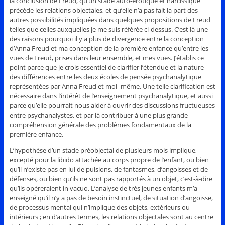
la conclusion de Freud, qu’un stade auto-érotique et narcissique
précède les relations objectales, et qu’elle n’a pas fait la part des
autres possibilités impliquées dans quelques propositions de Freud
telles que celles auxquelles je me suis référée ci-dessus. C’est là une
des raisons pourquoi il y a plus de divergence entre la conception
d’Anna Freud et ma conception de la première enfance qu’entre les
vues de Freud, prises dans leur ensemble, et mes vues. J’établis ce
point parce que je crois essentiel de clarifier l’étendue et la nature
des différences entre les deux écoles de pensée psychanalytique
représentées par Anna Freud et moi- même. Une telle clarification est
nécessaire dans l’intérêt de l’enseignement psychanalytique, et aussi
parce qu’elle pourrait nous aider à ouvrir des discussions fructueuses
entre psychanalystes, et par là contribuer à une plus grande
compréhension générale des problèmes fondamentaux de la
première enfance.
L’hypothèse d’un stade préobjectal de plusieurs mois implique,
excepté pour la libido attachée au corps propre de l’enfant, ou bien
qu’il n’existe pas en lui de pulsions, de fantasmes, d’angoisses et de
défenses, ou bien qu’ils ne sont pas rapportés à un objet, c’est-à-dire
qu’ils opéreraient in vacuo. L’analyse de très jeunes enfants m’a
enseigné qu’il n’y a pas de besoin instinctuel, de situation d’angoisse,
de processus mental qui n’implique des objets, extérieurs ou
intérieurs ; en d’autres termes, les relations objectales sont au centre