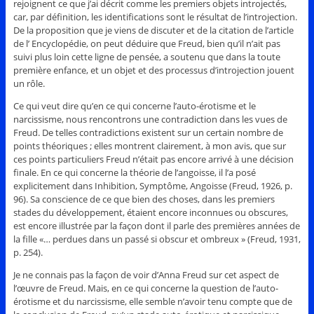
rejoignent ce que j’ai décrit comme les premiers objets introjectés,
car, par définition, les identifications sont le résultat de l’introjection.
De la proposition que je viens de discuter et de la citation de l’article
de l’ Encyclopédie, on peut déduire que Freud, bien qu’il n’ait pas
suivi plus loin cette ligne de pensée, a soutenu que dans la toute
première enfance, et un objet et des processus d’introjection jouent
un rôle.
Ce qui veut dire qu’en ce qui concerne l’auto-érotisme et le
narcissisme, nous rencontrons une contradiction dans les vues de
Freud. De telles contradictions existent sur un certain nombre de
points théoriques ; elles montrent clairement, à mon avis, que sur
ces points particuliers Freud n’était pas encore arrivé à une décision
finale. En ce qui concerne la théorie de l’angoisse, il l’a posé
explicitement dans Inhibition, Symptôme, Angoisse (Freud, 1926, p.
96). Sa conscience de ce que bien des choses, dans les premiers
stades du développement, étaient encore inconnues ou obscures,
est encore illustrée par la façon dont il parle des premières années de
la fille «… perdues dans un passé si obscur et ombreux » (Freud, 1931,
p. 254).
Je ne connais pas la façon de voir d’Anna Freud sur cet aspect de
l’œuvre de Freud. Mais, en ce qui concerne la question de l’auto-
érotisme et du narcissisme, elle semble n’avoir tenu compte que de