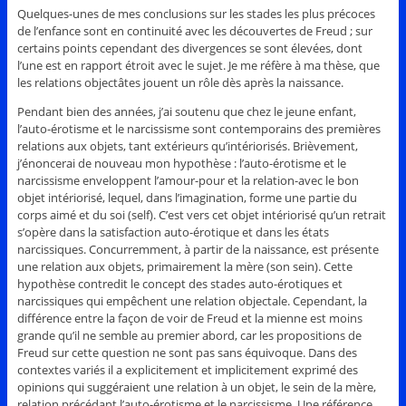
Quelques-unes de mes conclusions sur les stades les plus précoces
de l’enfance sont en continuité avec les découvertes de Freud ; sur
certains points cependant des divergences se sont élevées, dont
l’une est en rapport étroit avec le sujet. Je me réfère à ma thèse, que
les relations objectâtes jouent un rôle dès après la naissance.
Pendant bien des années, j’ai soutenu que chez le jeune enfant,
l’auto-érotisme et le narcissisme sont contemporains des premières
relations aux objets, tant extérieurs qu’intériorisés. Brièvement,
j’énoncerai de nouveau mon hypothèse : l’auto-érotisme et le
narcissisme enveloppent l’amour-pour et la relation-avec le bon
objet intériorisé, lequel, dans l’imagination, forme une partie du
corps aimé et du soi (self). C’est vers cet objet intériorisé qu’un retrait
s’opère dans la satisfaction auto-érotique et dans les états
narcissiques. Concurremment, à partir de la naissance, est présente
une relation aux objets, primairement la mère (son sein). Cette
hypothèse contredit le concept des stades auto-érotiques et
narcissiques qui empêchent une relation objectale. Cependant, la
différence entre la façon de voir de Freud et la mienne est moins
grande qu’il ne semble au premier abord, car les propositions de
Freud sur cette question ne sont pas sans équivoque. Dans des
contextes variés il a explicitement et implicitement exprimé des
opinions qui suggéraient une relation à un objet, le sein de la mère,
relation précédant l’auto-érotisme et le narcissisme. Une référence