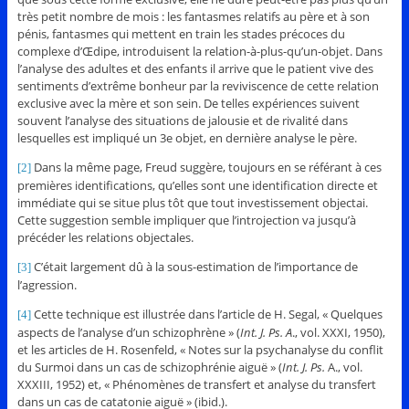
très petit nombre de mois : les fantasmes relatifs au père et à son
pénis, fantasmes qui mettent en train les stades précoces du
complexe d’Œdipe, introduisent la relation-à-plus-qu’un-objet. Dans
l’analyse des adultes et des enfants il arrive que le patient vive des
sentiments d’extrême bonheur par la reviviscence de cette relation
exclusive avec la mère et son sein. De telles expériences suivent
souvent l’analyse des situations de jalousie et de rivalité dans
lesquelles est impliqué un 3e objet, en dernière analyse le père.
Dans la même page, Freud suggère, toujours en se référant à ces
[2]
premières identifications, qu’elles sont une identification directe et
immédiate qui se situe plus tôt que tout investissement objectai.
Cette suggestion semble impliquer que l’introjection va jusqu’à
précéder les relations objectales.
C’était largement dû à la sous-estimation de l’importance de
[3]
l’agression.
Cette technique est illustrée dans l’article de H. Segal, « Quelques
[4]
aspects de l’analyse d’un schizophrène » (
Int. J. Ps. A
., vol. XXXI, 1950),
et les articles de H. Rosenfeld, « Notes sur la psychanalyse du conflit
du Surmoi dans un cas de schizophrénie aiguë » (
Int. J. Ps.
A., vol.
XXXIII, 1952) et, « Phénomènes de transfert et analyse du transfert
dans un cas de catatonie aiguë » (ibid.).