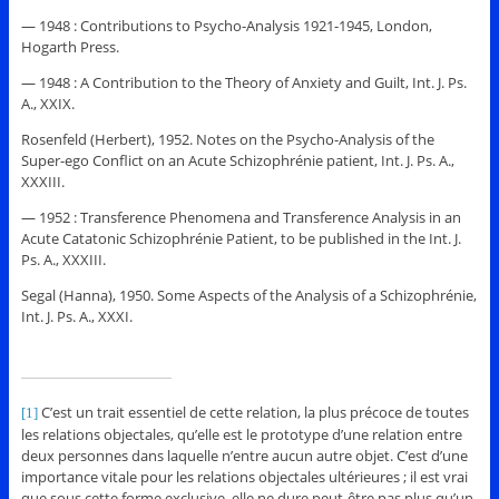
— 1948 : Contributions to Psycho-Analysis 1921-1945, London,
Hogarth Press.
— 1948 : A Contribution to the Theory of Anxiety and Guilt, Int. J. Ps.
A., XXIX.
Rosenfeld (Herbert), 1952. Notes on the Psycho-Analysis of the
Super-ego Conflict on an Acute Schizophrénie patient, Int. J. Ps. A.,
XXXIII.
— 1952 : Transference Phenomena and Transference Analysis in an
Acute Catatonic Schizophrénie Patient, to be published in the Int. J.
Ps. A., XXXIII.
Segal (Hanna), 1950. Some Aspects of the Analysis of a Schizophrénie,
Int. J. Ps. A., XXXI.
C’est un trait essentiel de cette relation, la plus précoce de toutes
[1]
les relations objectales, qu’elle est le prototype d’une relation entre
deux personnes dans laquelle n’entre aucun autre objet. C’est d’une
importance vitale pour les relations objectales ultérieures ; il est vrai
que sous cette forme exclusive, elle ne dure peut-être pas plus qu’un