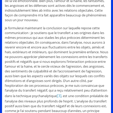
de la vie émotionnelle. Bien plus, l’amour et la haine, les fantasmes,
les angoisses et les défenses sont actives dès le commencement et,
indissolublement liées ab initio avec les relations objectales. Cette
façon de comprendre m’a fait apparaître beaucoup de phénomènes
sous un jour nouveau.
Je formulerai maintenant la conclusion sur laquelle repose cette
communication : je soutiens que le transfert a ses origines dans les
mêmes processus qui aux stades les plus précoces déterminent les
relations objectales. En conséquence, dans l’analyse, nous aurons à
revenir encore et encore aux fluctuations entre les objets, aimés et
haïs, extérieurs et intérieurs, qui dominent la première enfance. Nous
ne pouvons apprécier pleinement les connexions entre les transferts
positifs et négatifs que si nous explorons l’interaction précoce entre
l’amour et la haine, et le cercle vicieux de l’agression, des angoisses,
des sentiments de culpabilité et de l’accroissement de l’agression,
aussi bien que les aspects variés des objets sur lesquels ces conflits
d’émotions et d’angoisses sont dirigés. D’un autre côté, par
l’exploration de ces processus précoces, je me suis convaincue que
l’analyse du transfert négatif, qui a reçu relativement peu d’attention
dans la technique psychanalytique
[3]
, est une condition préalable de
l’analyse des niveaux plus profonds de l’esprit. L’analyse du transfert
positif aussi bien que du transfert négatif et de leurs connexions est,
comme je l’ai soutenu pendant beaucoup d’années, un principe