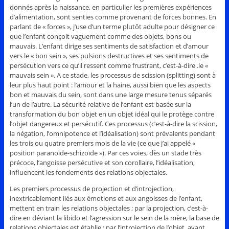
donnés après la naissance, en particulier les premières expériences
d’alimentation, sont senties comme provenant de forces bonnes. En
parlant de « forces », j’use d’un terme plutôt adulte pour désigner ce
que l’enfant conçoit vaguement comme des objets, bons ou
mauvais. L’enfant dirige ses sentiments de satisfaction et d’amour
vers le « bon sein », ses pulsions destructives et ses sentiments de
persécution vers ce qu’il ressent comme frustrant, c’est-à-dire .le «
mauvais sein ». A ce stade, les processus de scission (splitting) sont à
leur plus haut point : l’amour et la haine, aussi bien que les aspects
bon et mauvais du sein, sont dans une large mesure tenus séparés
l’un de l’autre. La sécurité relative de l’enfant est basée sur la
transformation du bon objet en un objet idéal qui le protège contre
l’objet dangereux et persécutif. Ces processus (c’est-à-dire la scission,
la négation, l’omnipotence et l’idéalisation) sont prévalents pendant
les trois ou quatre premiers mois de la vie (ce que j’ai appelé «
position paranoïde-schizoïde »). Par ces voies, dès un stade très
précoce, l’angoisse persécutive et son corollaire, l’idéalisation,
influencent les fondements des relations objectales.
Les premiers processus de projection et d’introjection,
inextricablement liés aux émotions et aux angoisses de l’enfant,
mettent en train les relations objectales ; par la projection, c’est-à-
dire en déviant la libido et l’agression sur le sein de la mère, la base de
relations objectales est établie ; par l’introjection de l’objet, avant