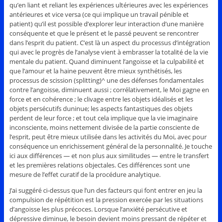
qu’en liant et reliant les expériences ultérieures avec les expériences
antérieures et vice versa (ce qui implique un travail pénible et
patient) qu’il est possible d’explorer leur interaction d’une manière
conséquente et que le présent et le passé peuvent se rencontrer
dans l’esprit du patient. C’est là un aspect du processus d’intégration
qui avec le progrès de l’analyse vient à embrasser la totalité de la vie
mentale du patient. Quand diminuent l’angoisse et la culpabilité et
que l’amour et la haine peuvent être mieux synthétisés, les
processus de scission (splitting)^ une des défenses fondamentales
contre l’angoisse, diminuent aussi ; corrélativement, le Moi gagne en
force et en cohérence ; le clivage entre les objets idéalisés et les
objets persécutifs duninue; les aspects fantastiques des objets
perdent de leur force ; et tout cela implique que la vie imaginaire
inconsciente, moins nettement divisée de la partie consciente de
l’esprit, peut être mieux utilisée dans les activités du Moi, avec pour
conséquence un enrichissement général de la personnalité. Je touche
ici aux différences — et non plus aux similitudes — entre le transfert
et les premières relations objectales. Ces différences sont une
mesure de l’effet curatif de la procédure analytique.
J’ai suggéré ci-dessus que l’un des facteurs qui font entrer en jeu la
compulsion de répétition est la pression exercée par les situations
d’angoisse les plus précoces. Lorsque l’anxiété persécutive et
dépressive diminue, le besoin devient moins pressant de répéter et