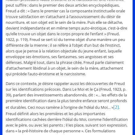
peut suffire ; dans le premier des deux articles encyclopédiques,
Freud a dit : « Dans le premier cas la composante instinctuelle orale
trouve satisfaction en s’attachant à l’assouvissement du désir de
nourriture, et son objet est le sein de la mère. Puis elle se détache,
devient indépendante et en même temps auto-érotique, c’est-à-dire
qu’elle trouve un objet dans le corps propre de l’enfant » (Freud,
1922, p. 119). Freud se sert ici du terme objet d’une manière un peu
différente de la mienne ; il se réfère à l’objet d’un but de l’instinct,
alors que je pense à la relation objectale du jeune enfant, laquelle
enveloppe ses émotions, ses fantasmes, ses angoisses et ses
défenses. Malgré tout, dans la phrase citée, Freud parle clairement
d’attachement libidinal à un objet, le sein de la mère, attachement
qui précède l’auto-érotisme et le narcissisme.
Dans ce contexte, je désire rappeler aussi les découvertes de Freud
sur les identifications précoces. Dans Le Moi et le Ça (Freud, 1923, p.
39), parlant des investissements abandonnés, dit : «… les effets de la
première identification dans la plus tendre enfance seront profonds
et durables. Ceci nous ramène à l’origine de l’Idéal du Moi… »
[2]
.
Freud définit alors les premières et les plus importantes
identifications cachées derrière l’Idéal du Moi, comme l’identification
avec le père, ou avec les parents ; il les place, suivant son expression,
dans « la pré-histoire de chaque personne ». Ces formulations