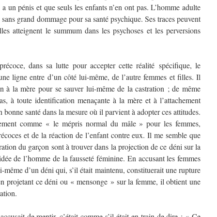
te a un pénis et que seuls les enfants n’en ont pas. L’homme adulte
i sans grand dommage pour sa santé psychique. Ses traces peuvent
elles atteignent le summum dans les psychoses et les perversions
écoce, dans sa lutte pour accepter cette réalité spécifique, le
ne ligne entre d’un côté lui-même, de l’autre femmes et filles. Il
 à la mère pour se sauver lui-même de la castration ; de même
cas, à toute identification menaçante à la mère et à l’attachement
 en bonne santé dans la mesure où il parvient à adopter ces attitudes.
rement comme « le mépris normal du mâle » pour les femmes,
récoces et de la réaction de l’enfant contre eux. Il me semble que
tration du garçon sont à trouver dans la projection de ce déni sur la
’idée de l’homme de la fausseté féminine. En accusant les femmes
-même d’un déni qui, s’il était maintenu, constituerait une rupture
, en projetant ce déni ou « mensonge » sur la femme, il obtient une
ation.
cusait de mentir, c’était comme s’il était en train de dire : « Ce