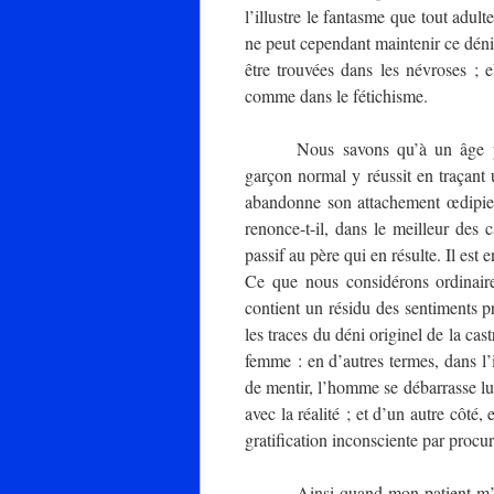
l’illustre le fantasme que tout adul
ne peut cependant maintenir ce dén
être trouvées dans les névroses ; 
comme dans le fétichisme.
Nous savons qu’à un âge pr
garçon normal y réussit en traçant u
abandonne son attachement œdipien
renonce-t-il, dans le meilleur des 
passif au père qui en résulte. Il est
Ce que nous considérons ordinai
contient un résidu des sentiments p
les traces du déni originel de la cas
femme : en d’autres termes, dans l
de mentir, l’homme se débarrasse lui
avec la réalité ; et d’un autre côté
gratification inconsciente par procur
Ainsi quand mon patient m’ac