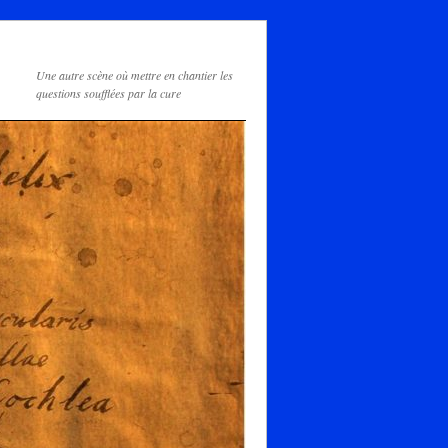
Une autre scène où mettre en chantier les
questions soufflées par la cure