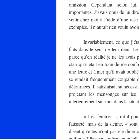
omission. Cependant, selon lui, 
importantes. J’avais omis de lui dire
venir chez moi à l’aide d’une ruse. 
exemples, il n’aurait rien voulu avoi
Invariablement, ce que j’éta
faits dans le sens de leur déni. L
parce qu’en réalité je ne les avais p
clair qu’il était en train de me conf
une lettre et à nier qu’il avait oublié
se rendait fréquemment coupable de
détournées. Il satisfaisait sa nécessi
projetant les mensonges sur les
ultérieurement sur moi dans la situa
« Les femmes », dit-il pour
fausseté, mais de la sienne, « sont 
disent qu’elles n’ont pas été dîner 
coiffeur. Elles vous affirment qu’e