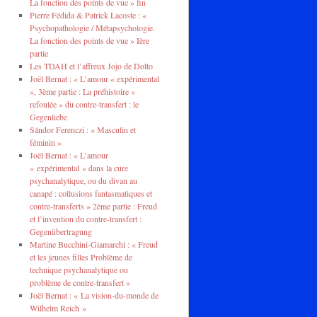
La fonction des points de vue » fin
Pierre Fédida & Patrick Lacoste : «
Psychopathologie / Métapsychologie.
La fonction des points de vue » Ière
partie
Les TDAH et l’affreux Jojo de Dolto
Joël Bernat : « L’amour « expérimental
», 3ème partie : La préhistoire «
refoulée » du contre-transfert : le
Gegenliebe
Sándor Ferenczi : « Masculin et
féminin »
Joël Bernat : « L’amour
« expérimental » dans la cure
psychanalytique, ou du divan au
canapé : collusions fantasmatiques et
contre-transferts » 2ème partie : Freud
et l’invention du contre-transfert :
Gegenübertragung
Martine Bucchini-Giamarchi : « Freud
et les jeunes filles Problème de
technique psychanalytique ou
problème de contre-transfert »
Joël Bernat : « La vision-du-monde de
Wilhelm Reich »