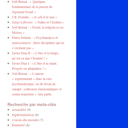
Joël Bernat : « Quelques
fondamentaux de la pensée de
Sigmund Freud »
J.B. Pontalis : « le self et le moi »
Serge Lebovici : « Naître et l’écriture »
Joël Bernat : « Freud, la religion et ses
Moïses »
Pierre Delmas : « Psychanalyse et
neurosciences : deux disciplines qui ne
s’excluent pas »
Javier Diaz II : « L’être et le temps,
qu’est-ce que l’homme ? »
Javier Diaz I : « L’être et le néant.
Progrès ou adaptation ? »
Joël Bernat : « L’amour
« expérimental » dans la cure
psychanalytique, ou du divan au
canapé : collusions fantasmatiques et
contre-transferts » 1ère partie
Recherche par mots-clés
sexualité
(9)
représentation
(6)
vision-du-monde
(7)
féminité
(8)