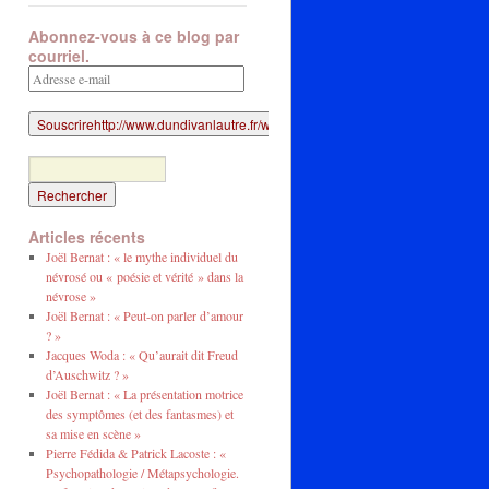
Abonnez-vous à ce blog par
courriel.
Adresse
e-
mail
Articles récents
Joël Bernat : « le mythe individuel du
névrosé ou « poésie et vérité » dans la
névrose »
Joël Bernat : « Peut-on parler d’amour
? »
Jacques Woda : « Qu’aurait dit Freud
d’Auschwitz ? »
Joël Bernat : « La présentation motrice
des symptômes (et des fantasmes) et
sa mise en scène »
Pierre Fédida & Patrick Lacoste : «
Psychopathologie / Métapsychologie.