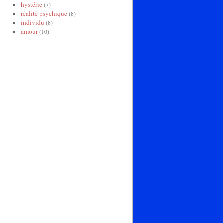
hystérie
(7)
réalité psychique
(8)
individu
(8)
amour
(10)