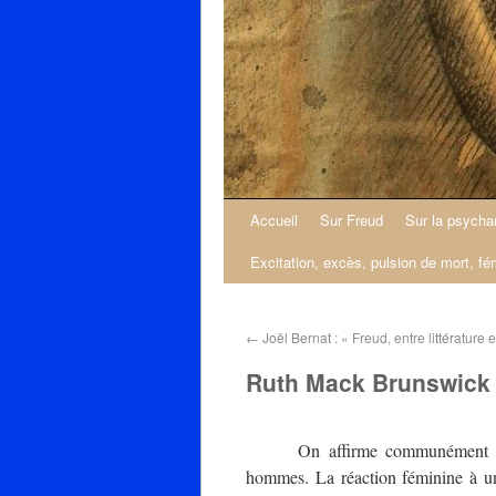
Accueil
Sur Freud
Sur la psycha
Excitation, excès, pulsion de mort, fé
←
Joël Bernat : « Freud, entre littérature
Ruth Mack Brunswick 
On affirme communément qu
hommes. La réaction féminine à un