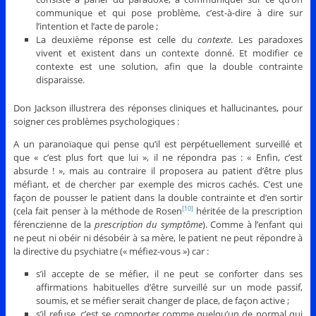
communique et qui pose problème, c’est-à-dire à dire sur
l’intention et l’acte de parole ;
La deuxième réponse est celle du
contexte
. Les paradoxes
vivent et existent dans un contexte donné. Et modifier ce
contexte est une solution, afin que la double contrainte
disparaisse.
Don Jackson illustrera des réponses cliniques et hallucinantes, pour
soigner ces problèmes psychologiques :
A un paranoïaque qui pense qu’il est perpétuellement surveillé et
que « c’est plus fort que lui », il ne répondra pas : « Enfin, c’est
absurde ! », mais au contraire il proposera au patient d’être plus
méfiant, et de chercher par exemple des micros cachés. C’est une
façon de pousser le patient dans la double contrainte et d’en sortir
(cela fait penser à la méthode de Rosen
héritée de la prescription
[10]
férenczienne de la
prescription du symptôme
). Comme à l’enfant qui
ne peut ni obéir ni désobéir à sa mère, le patient ne peut répondre à
la directive du psychiatre (« méfiez-vous ») car :
s’il accepte de se méfier, il ne peut se conforter dans ses
affirmations habituelles d’être surveillé sur un mode passif,
soumis, et se méfier serait changer de place, de façon active ;
s’il refuse, c’est se comporter comme quelqu’un de normal qui