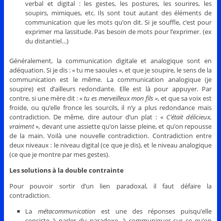
verbal et digital : les gestes, les postures, les sourires, les
soupirs, mimiques, etc. Ils sont tout autant des éléments de
communication que les mots qu’on dit. Si je souffle, c’est pour
exprimer ma lassitude. Pas besoin de mots pour l’exprimer. (ex
du distantiel…)
Généralement, la communication digitale et analogique sont en
adéquation. Si je dis : « tu me saoules », et que je soupire, le sens de la
communication est le même. La communication analogique (je
soupire) est d’ailleurs redondante. Elle est là pour appuyer. Par
contre, si une mère dit : «
tu es merveilleux mon fils »
, et que sa voix est
froide, ou qu’elle fronce les sourcils, il n’y a plus redondance mais
contradiction. De même, dire autour d’un plat : «
C’était délicieux,
vraiment
», devant une assiette qu’on laisse pleine, et qu’on repousse
de la main. Voilà une nouvelle contradiction. Contradiction entre
deux niveaux : le niveau digital (ce que je dis), et le niveau analogique
(ce que je montre par mes gestes).
Les solutions à la double contrainte
Pour pouvoir sortir d’un lien paradoxal, il faut défaire la
contradiction.
La
métacommunication
est une des réponses puisqu’elle
consiste à parler du paradoxe, à communiquer sur ce qu’on