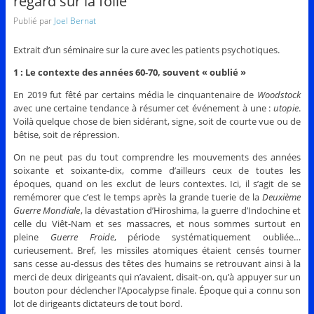
regard sur la folie
Publié par
Joel Bernat
Extrait d’un séminaire sur la cure avec les patients psychotiques.
1 : Le contexte des années 60-70, souvent « oublié »
En 2019 fut fêté par certains média le cinquantenaire de
Woodstock
avec une certaine tendance à résumer cet événement à une :
utopie
.
Voilà quelque chose de bien sidérant, signe, soit de courte vue ou de
bêtise, soit de répression.
On ne peut pas du tout comprendre les mouvements des années
soixante et soixante-dix, comme d’ailleurs ceux de toutes les
époques, quand on les exclut de leurs contextes. Ici, il s’agit de se
remémorer que c’est le temps après la grande tuerie de la
Deuxième
Guerre
Mondiale
, la dévastation d’Hiroshima, la guerre d’Indochine et
celle du Viêt-Nam et ses massacres, et nous sommes surtout en
pleine
Guerre Froide
, période systématiquement oubliée…
curieusement. Bref, les missiles atomiques étaient censés tourner
sans cesse au-dessus des têtes des humains se retrouvant ainsi à la
merci de deux dirigeants qui n’avaient, disait-on, qu’à appuyer sur un
bouton pour déclencher l’Apocalypse finale. Époque qui a connu son
lot de dirigeants dictateurs de tout bord.