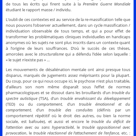
de tous les écrits qui firent suite à la
Première Guerre
Mondiale
étudiant le rapport masse / individu.
L’oubli de ces contextes est au service de la re-massification telle que
nous pouvons l’observer actuellement, dans un cycle massification /
individuation observable de tous temps, et qui a pour effet de
transformer les problématiques cliniques individuelles en handicaps
anonymes où les sujets ne sont plus inscrits dans un contexte quant
à l’origine de leurs souffrances. D’où le succès de ces thèses,
amorcées avec le
structuralisme
qui a défendu l’idée selon laquelle :
« le sujet n’existe pas » …
Les mouvements de désaliénation mentale ont ainsi presque tous
disparus, marqués de jugements assez méprisants pour la plupart.
Du coup, pour ce qui nous occupe ici, le psychose n’est plus traitable,
d’ailleurs son nom même disparaît sous l’effet de normes
pharmacologiques et se dissout dans les brouillards d’un
trouble du
spectre autistique
(TSA), d’un
trouble envahissant du développement
(TED) ou du
comportement,
d’un
trouble émotionnel et du
comportement,
d’un
trouble des conduites
(définis par un
comportement répétitif où le droit des autres, ou bien la norme
sociale, est bafouée), et aussi et encore le
trouble du déficit de
l’attention avec ou sans hyperactivité
, le
trouble oppositionnel avec
provocation
, le
trouble réactionnel de l’attachement de l’enfance,
etc. :