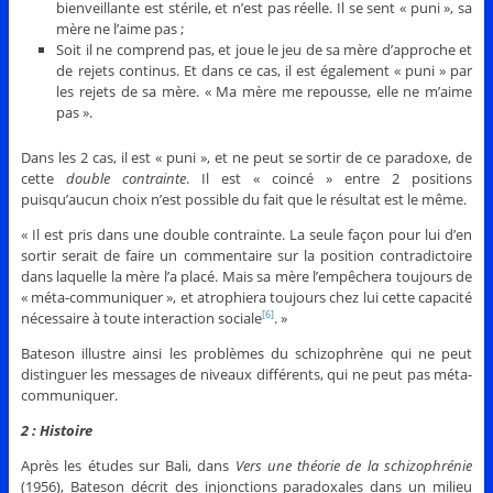
bienveillante est stérile, et n’est pas réelle. Il se sent « puni », sa
mère ne l’aime pas ;
Soit il ne comprend pas, et joue le jeu de sa mère d’approche et
de rejets continus. Et dans ce cas, il est également « puni » par
les rejets de sa mère. « Ma mère me repousse, elle ne m’aime
pas ».
Dans les 2 cas, il est « puni », et ne peut se sortir de ce paradoxe, de
cette
double contrainte
. Il est « coincé » entre 2 positions
puisqu’aucun choix n’est possible du fait que le résultat est le même.
« Il est pris dans une double contrainte. La seule façon pour lui d’en
sortir serait de faire un commentaire sur la position contradictoire
dans laquelle la mère l’a placé. Mais sa mère l’empêchera toujours de
« méta-communiquer », et atrophiera toujours chez lui cette capacité
nécessaire à toute interaction sociale
. »
[6]
Bateson illustre ainsi les problèmes du schizophrène qui ne peut
distinguer les messages de niveaux différents, qui ne peut pas méta-
communiquer.
2 : Histoire
Après les études sur Bali, dans
Vers une théorie de la schizophrénie
(1956), Bateson décrit des injonctions paradoxales dans un milieu