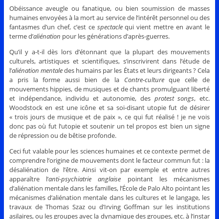
Obéissance aveugle ou fanatique, ou bien soumission de masses
humaines envoyées à la mort au service de l’intérêt personnel ou des
fantasmes d’un chef, c’est ce
spectacle
qui vient mettre en avant le
terme d’
aliénation
pour les générations d’après-guerres.
Qu’il y a-t-il dès lors d’étonnant que la plupart des mouvements
culturels, artistiques et scientifiques, s’inscrivirent dans l’étude de
l’
aliénation mentale
des humains par les États et leurs dirigeants ? Cela
a pris la forme aussi bien de la
Contre-culture
que celle de
mouvements hippies, de musiques et de chants promulguant liberté
et indépendance, individu et autonomie, des
protest songs
, etc.
Woodstock en est une icône et sa soi-disant utopie fut de désirer
« trois jours de musique et de paix », ce qui fut réalisé ! je ne vois
donc pas où fut l’utopie et soutenir un tel propos est bien un signe
de répression ou de bêtise profonde.
Ceci fut valable pour les sciences humaines et ce contexte permet de
comprendre l’origine de mouvements dont le facteur commun fut : la
désaliénation de l’être. Ainsi vit-on par exemple et entre autres
apparaître l’
anti-psychiatrie anglaise
pointant les mécanismes
d’aliénation mentale dans les familles, l’École de Palo Alto pointant les
mécanismes d’aliénation mentale dans les cultures et le langage, les
travaux de Thomas Szaz ou d’Irving Goffman sur les institutions
asilaires, ou les groupes avec la dynamique des groupes, etc. à l’instar