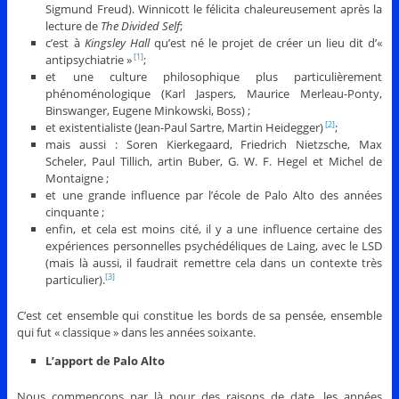
Sigmund Freud). Winnicott le félicita chaleureusement après la
lecture de
The Divided Self
;
c’est à
Kingsley Hall
qu’est né le projet de créer un lieu dit d’«
antipsychiatrie »
;
[1]
et une culture philosophique plus particulièrement
phénoménologique (Karl Jaspers, Maurice Merleau-Ponty,
Binswanger, Eugene Minkowski, Boss) ;
et existentialiste (Jean-Paul Sartre, Martin Heidegger)
;
[2]
mais aussi : Soren Kierkegaard, Friedrich Nietzsche, Max
Scheler, Paul Tillich, artin Buber, G. W. F. Hegel et Michel de
Montaigne ;
et une grande influence par l’école de Palo Alto des années
cinquante ;
enfin, et cela est moins cité, il y a une influence certaine des
expériences personnelles psychédéliques de Laing, avec le LSD
(mais là aussi, il faudrait remettre cela dans un contexte très
particulier).
[3]
C’est cet ensemble qui constitue les bords de sa pensée, ensemble
qui fut « classique » dans les années soixante.
L’apport de Palo Alto
Nous commençons par là pour des raisons de date, les années