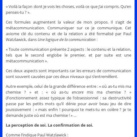
« Voilà la façon dont je vois les choses, voilà ce que j’ai compris. Qu’en
penses-tu ? ».
Ces formules augmentent la valeur de mon propos. Il s’agit de
métacommunication. Communiquer sur ce je communique. Cet
axiome clé du contenu et de la relation a été formalisé par Paul
Watzlawick, dans
Une logique de la communication
:
« Toute communication présente 2 aspects : le contenu et la relation,
tels que le second englobe le premier, et par suite est une
métacommunication ».
Ces deux aspects sont importants car les erreurs de communication
sont souvent causées par ces deux niveaux qui s’entremêlent.
Autre exemple, celui de la grande différence entre : « où as-tu mis ma
chemise ? » et : « où as-tu
encore
mis ma chemise ? »
(Fonctionnement assez typique de l’obsessionnel : sa destructivité
passe par les petits mots qu’il dénie pour avoir beau jeu de dire
jouissivement : « mais enfin ! pourquoi te mets-tu en colère ? je te
demande juste où est ma chemise ! » …
La perception de soi. La confirmation de soi.
Comme l’indique Paul Watzlawick :