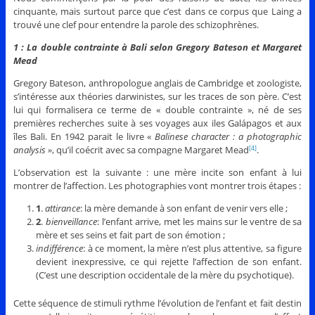
cinquante, mais surtout parce que c’est dans ce corpus que Laing a
trouvé une clef pour entendre la parole des schizophrènes.
1 : La double contrainte à Bali selon Gregory Bateson et Margaret
Mead
Gregory Bateson, anthropologue anglais de Cambridge et zoologiste,
s’intéresse aux théories darwinistes, sur les traces de son père. C’est
lui qui formalisera ce terme de « double contrainte », né de ses
premières recherches suite à ses voyages aux iles Galápagos et aux
îles Bali. En 1942 parait le livre «
Balinese character : a photographic
analysis »
, qu’il coécrit avec sa compagne Margaret Mead
.
[4]
L’observation est la suivante : une mère incite son enfant à lui
montrer de l’affection. Les photographies vont montrer trois étapes :
1
.
attirance
: la mère demande à son enfant de venir vers elle ;
2
.
bienveillance
: l’enfant arrive, met les mains sur le ventre de sa
mère et ses seins et fait part de son émotion ;
indifférence
: à ce moment, la mère n’est plus attentive, sa figure
devient inexpressive, ce qui rejette l’affection de son enfant.
(C’est une description occidentale de la mère du psychotique).
Cette séquence de stimuli rythme l’évolution de l’enfant et fait destin