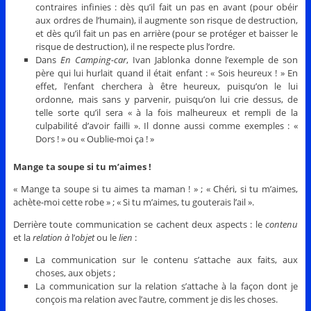
contraires infinies : dès qu’il fait un pas en avant (pour obéir
aux ordres de l’humain), il augmente son risque de destruction,
et dès qu’il fait un pas en arrière (pour se protéger et baisser le
risque de destruction), il ne respecte plus l’ordre.
Dans
En Camping-car
, Ivan Jablonka donne l’exemple de son
père qui lui hurlait quand il était enfant : « Sois heureux ! » En
effet, l’enfant cherchera à être heureux, puisqu’on le lui
ordonne, mais sans y parvenir, puisqu’on lui crie dessus, de
telle sorte qu’il sera « à la fois malheureux et rempli de la
culpabilité d’avoir failli ». Il donne aussi comme exemples : «
Dors ! » ou « Oublie-moi ça ! »
Mange ta soupe si tu m’aimes !
« Mange ta soupe si tu aimes ta maman ! » ; « Chéri, si tu m’aimes,
achète-moi cette robe » ; « Si tu m’aimes, tu gouterais l’ail ».
Derrière toute communication se cachent deux aspects : le
contenu
et la
relation à
l’
objet
ou le
lien
:
La communication sur le contenu s’attache aux faits, aux
choses, aux objets ;
La communication sur la relation s’attache à la façon dont je
conçois ma relation avec l’autre, comment je dis les choses.