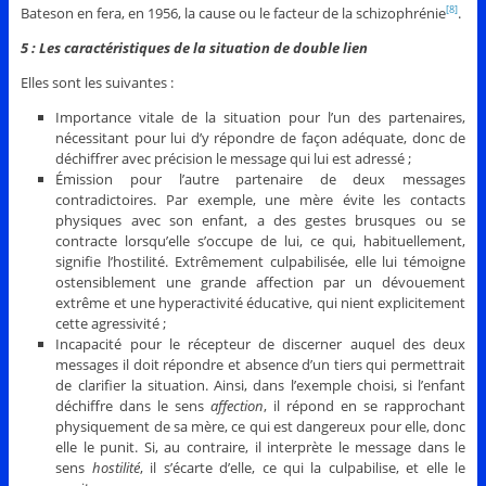
Bateson en fera, en 1956, la cause ou le facteur de la schizophrénie
.
[8]
5 : Les caractéristiques de la situation de double lien
Elles sont les suivantes :
Importance vitale de la situation pour l’un des partenaires,
nécessitant pour lui d’y répondre de façon adéquate, donc de
déchiffrer avec précision le message qui lui est adressé ;
Émission pour l’autre partenaire de deux messages
contradictoires. Par exemple, une mère évite les contacts
physiques avec son enfant, a des gestes brusques ou se
contracte lorsqu’elle s’occupe de lui, ce qui, habituellement,
signifie l’hostilité. Extrêmement culpabilisée, elle lui témoigne
ostensiblement une grande affection par un dévouement
extrême et une hyperactivité éducative, qui nient explicitement
cette agressivité ;
Incapacité pour le récepteur de discerner auquel des deux
messages il doit répondre et absence d’un tiers qui permettrait
de clarifier la situation. Ainsi, dans l’exemple choisi, si l’enfant
déchiffre dans le sens
affection
, il répond en se rapprochant
physiquement de sa mère, ce qui est dangereux pour elle, donc
elle le punit. Si, au contraire, il interprète le message dans le
sens
hostilité
, il s’écarte d’elle, ce qui la culpabilise, et elle le