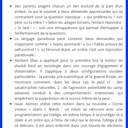
Des parents exigent chacun un lien exclusif de la part d’un
enfant, ce qui le soumet à deux
demandes oppressantes
qui se
contrarient (voir la question classique : « qui préfères-tu ? ton
père ou ta mère ? » Selon les adages lorrains, l’enfant répondra :
« le lard ! » : soit une échappatoire qui permet d’échapper à
l’enfermement de la question) ;
Le langage paradoxal peut contenir deux demandes qui
s’opposent comme : « Soyez spontané ! », ou « Faites preuve de
self-control ! ». Ici l’énoncé étant un ordre, c’est une injonction
paradoxale ;
Norbert Elias a appliqué pour la première fois la notion de
double bind
en sociologie dans son ouvrage
Engagement et
distanciation
. Il l’applique à deux configurations sociales
particulières : la pensée pré-scientifique et la guerre froide, en
montrant comment, dans les deux cas, la peur (1 : des
catastrophes naturelles, 2 : de l’agression potentielle du camp
adverse) conduit à des comportements irrationnels qui
empêchent la suppression de la source même de la peur ;
Isaac Asimov utilise cette notion dans sa nouvelle « Cercle
Vicieux » (dans
I, Robot
) : un robot se retrouve avec une
programmation qui l’oblige, en même temps, à se protéger et à
obéir à un ordre qui, à l’insu de celui qui le donne, l’oblige à de
se détruire. Il est alors enfermé dans une boucle de décisions