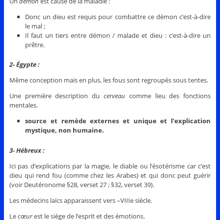
Un
démon
est cause de la maladie :
Donc un dieu est requis pour combattre ce démon c’est-à-dire
le mal ;
Il faut un tiers entre démon / malade et dieu : c’est-à-dire un
prêtre.
2- Égypte :
Même conception mais en plus, les fous sont regroupés sous tentes.
Une première description du
cerveau
comme lieu des fonctions
mentales.
source et remède externes et unique et l’explication
mystique, non humaine.
3- Hébreux :
Ici pas d’explications par la magie, le diable ou l’ésotérisme car c’est
dieu qui rend fou (comme chez les Arabes) et qui donc peut guérir
(voir Deutéronome §28, verset 27 ; §32, verset 39).
Les médecins laïcs apparaissent vers –VIIIe siècle.
Le
cœur
est le siège de l’esprit et des émotions.