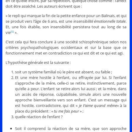
en ce qu’elle inscrit, par sa répétition, quelque chose comme : l’affect
doit être asséché. Les auteurs écrivent que :
« le repli qui marque la fin de la petite enfance pour un Balinais, et qui
se produit vers l’âge de 6 ans, est une
insensibilité émotionnelle totale
.
Et, une fois établie, son insensibilité persistera tout au long de sa
vie
».
[5]
C’est cela qui fera conclure à une société schizophrénique selon nos
critères psychopathologiques occidentaux et sur la base que ce
fonctionnement met en contradiction ce qui est dit et ce qui est agi.
L’hypothèse générale est la suivante :
soit un système familial où le père est absent, ou faible ;
Et une mère hostile à l’enfant, ou effrayée par lui. Si l’enfant
s’approche de la mère, celle-ci se retire, instinctivement, parce
qu’elle a peur. L’enfant se retire alors lui aussi ; et la mère, dans
un accès de réponse, culpabilisée, simule alors une nouvelle
approche bienveillante vers son enfant. C’est un message qui
est hostile, contradictoire, qui dit «
je t’aime quand même
» à la
place du précédent : «
tu me fais peur
» ;
quelle réaction de l’enfant ?
Soit il comprend la réaction de sa mère, que son approche