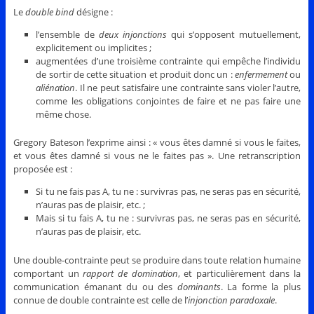
Le
double bind
désigne :
l’ensemble de
deux injonctions
qui s’opposent mutuellement,
explicitement ou implicites ;
augmentées d’une troisième contrainte qui empêche l’individu
de sortir de cette situation et produit donc un :
enfermement
ou
aliénation
. Il ne peut satisfaire une contrainte sans violer l’autre,
comme les obligations conjointes de faire et ne pas faire une
même chose.
Gregory Bateson l’exprime ainsi : « vous êtes damné si vous le faites,
et vous êtes damné si vous ne le faites pas ». Une retranscription
proposée est :
Si tu ne fais pas A, tu ne : survivras pas, ne seras pas en sécurité,
n’auras pas de plaisir, etc. ;
Mais si tu fais A, tu ne : survivras pas, ne seras pas en sécurité,
n’auras pas de plaisir, etc.
Une double-contrainte peut se produire dans toute relation humaine
comportant un
rapport de domination
, et particulièrement dans la
communication émanant du ou des
dominants
. La forme la plus
connue de double contrainte est celle de l’
injonction paradoxale
.