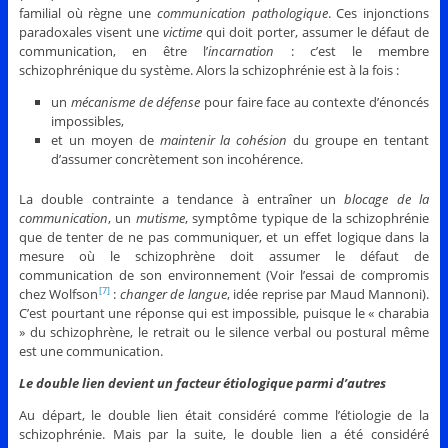
familial où règne une
communication pathologique
. Ces injonctions
paradoxales visent une
victime
qui doit porter, assumer le défaut de
communication, en être l’
incarnation
: c’est le membre
schizophrénique du système. Alors la schizophrénie est à la fois :
un
mécanisme de défense
pour faire face au contexte d’énoncés
impossibles,
et un moyen de
maintenir la cohésion
du groupe en tentant
d’assumer concrètement son incohérence.
La double contrainte a tendance à entraîner un
blocage de la
communication
, un
mutisme
, symptôme typique de la schizophrénie
que de tenter de ne pas communiquer, et un effet logique dans la
mesure où le schizophrène doit assumer le défaut de
communication de son environnement (Voir l’essai de compromis
chez Wolfson
:
changer de langue
, idée reprise par Maud Mannoni).
[7]
C’est pourtant une réponse qui est impossible, puisque le « charabia
» du schizophrène, le retrait ou le silence verbal ou postural même
est une communication.
Le double lien devient un facteur étiologique parmi d’autres
Au départ, le double lien était considéré comme l’étiologie de la
schizophrénie. Mais par la suite, le double lien a été considéré