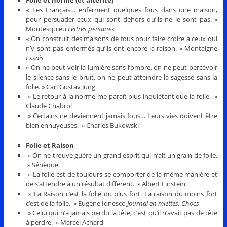
« Les Français… enferment quelques fous dans une maison,
pour persuader ceux qui sont dehors qu’ils ne le sont pas. »
Montesquieu
Lettres persanes
« On construit des maisons de fous pour faire croire à ceux qui
n’y sont pas enfermés qu’ils ont encore la raison. » Montaigne
Essais
« On ne peut voir la lumière sans l’ombre, on ne peut percevoir
le silence sans le bruit, on ne peut atteindre la sagesse sans la
folie. » Carl Gustav Jung
» Le retour à la norme me paraît plus inquiétant que la folie. »
Claude Chabrol
» Certains ne deviennent jamais fous… Leurs vies doivent être
bien ennuyeuses. » Charles Bukowski
Folie et Raison
» On ne trouve guère un grand esprit qui n’ait un grain de folie.
» Sénèque
» La folie est de toujours se comporter de la même manière et
de s’attendre à un résultat différent. » Albert Einstein
» La Raison c’est la folie du plus fort. La raison du moins fort
c’est de la folie. » Eugène Ionesco
Journal en miettes, Chocs
» Celui qui n’a jamais perdu la tête, c’est qu’il n’avait pas de tête
à perdre. » Marcel Achard