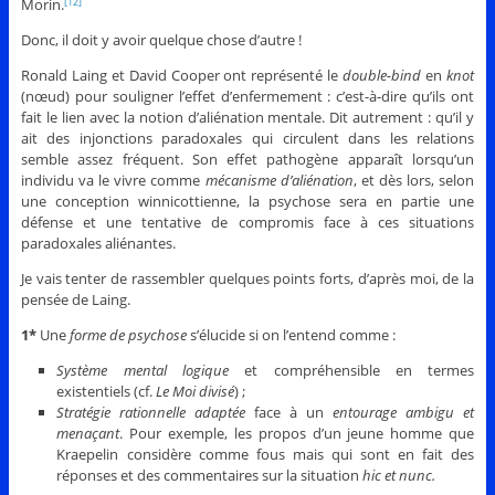
Morin.
[12]
Donc, il doit y avoir quelque chose d’autre !
Ronald Laing et David Cooper ont représenté le
double-bind
en
knot
(nœud) pour souligner l’effet d’enfermement : c’est-à-dire qu’ils ont
fait le lien avec la notion d’aliénation mentale. Dit autrement : qu’il y
ait des injonctions paradoxales qui circulent dans les relations
semble assez fréquent. Son effet pathogène apparaît lorsqu’un
individu va le vivre comme
mécanisme d’aliénation
, et dès lors, selon
une conception winnicottienne, la psychose sera en partie une
défense et une tentative de compromis face à ces situations
paradoxales aliénantes.
Je vais tenter de rassembler quelques points forts, d’après moi, de la
pensée de Laing.
1*
Une
forme de psychose
s’élucide si on l’entend comme :
Système mental logique
et compréhensible en termes
existentiels (cf.
Le Moi divisé
) ;
Stratégie rationnelle adaptée
face à un
entourage ambigu et
menaçant
. Pour exemple, les propos d’un jeune homme que
Kraepelin considère comme fous mais qui sont en fait des
réponses et des commentaires sur la situation
hic et nunc.