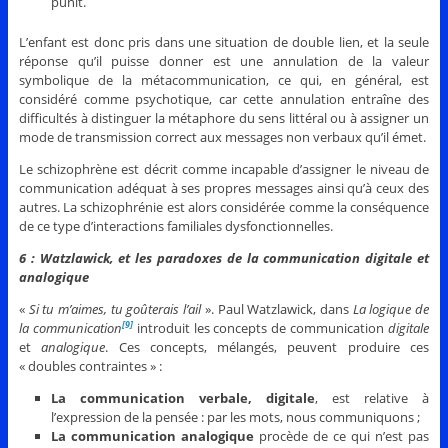
punit.
L’enfant est donc pris dans une situation de double lien, et la seule
réponse qu’il puisse donner est une annulation de la valeur
symbolique de la métacommunication, ce qui, en général, est
considéré comme psychotique, car cette annulation entraîne des
difficultés à distinguer la métaphore du sens littéral ou à assigner un
mode de transmission correct aux messages non verbaux qu’il émet.
Le schizophrène est décrit comme incapable d’assigner le niveau de
communication adéquat à ses propres messages ainsi qu’à ceux des
autres. La schizophrénie est alors considérée comme la conséquence
de ce type d’interactions familiales dysfonctionnelles.
6 : Watzlawick, et les paradoxes de la communication digitale et
analogique
«
Si tu m’aimes, tu goûterais l’ail
». Paul Watzlawick, dans
La logique de
la communication
introduit les concepts de communication
digitale
[9]
et
analogique
. Ces concepts, mélangés, peuvent produire ces
« doubles contraintes » :
La communication verbale, digitale
, est relative à
l’expression de la pensée : par les mots, nous communiquons ;
La communication analogique
procède de ce qui n’est pas