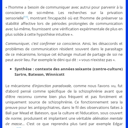
« l’homme a besoin de communiquer avec autrui pour parvenir à la
conscience de soi-même. Les recherches sur la privation
sensorielle
, montrant l’incapacité où est l’homme de préserver sa
[11]
stabilité affective lors de périodes prolongées de communication
avec lui-même, fournissent une vérification expérimentale de plus en
plus solide à cette hypothèse intuitive ».
Communiquer, c’est confirmer sa conscience.
Ainsi, les désaccords et
problèmes de communication résident souvent dans le parasitage
de ce mécanisme, lorsque cet échange mutuel de partage de soi ne
peut avoir lieu. Par exemple le déni qui dit : « vous n’existez pas ».
Synthèse : contexte des années soixante (contre-culture)
Sartre, Bateson, Winnicott
Le mécanisme d’
injonction paradoxale
, comme nous l’avons vu, fut
d’abord pensé comme spécifique de la schizophrénie avant que
d’être reconnu comme bien plus fréquent et pas forcément et
uniquement source de schizophrénie. Ce fonctionnement sera la
preuve pour les antipsychiatres, dans le fil des observations faites à
Bali par Mead et Bateson, que la culture et l’éducation, sous couvert
de
norme
, produisent et implantent une véritable
aliénation mentale
de masse
… C’est ce que reprendra plus tard par exemple Edgar