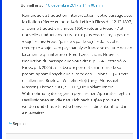
Bonnellier
sur
10 décembre 2017 à 11 h 00 min
Remarque de traduction-interprétation : votre passage avec
la citation référée en note 14 % Lettre à Fliess du 12.12.1897,
ancienne traduction années 1950 « retour à Freud » / et
nouvelles traductions 2006, texte plus exact: il n’y a pas de
« sujet » chez Freud (pas de « par le sujet » dans votre
texte!)! Le « sujet » en psychanalyse française est une notion
lacanienne qui interprète Freud avec Lacan. Nouvelle
traduction du passage que vous citez (p. 364, Lettres à W.
Fliess, puf, 2006) : « L’obscure perception interne de son
propre appareil psychique suscite des illusions […] ». Texte
en allemand Briefe an Wilhelm Flieβ (hrsg: Moussaieff
Masson), Fischer, 1986, S. 311 : „Die unklare innere
Wahrnehmung des eigenen psychischen Apparates regt zu
Desillusionnen an, die natürlich nach auβen projiziert
werden und charakteristischerweise in die Zukunft und in
ein Jenseits“.
Réponse