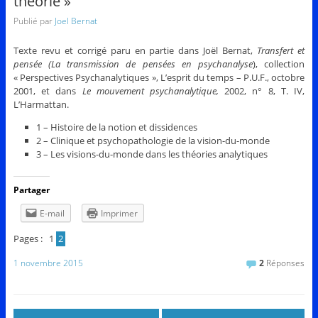
théorie »
Publié par
Joel Bernat
Texte revu et corrigé paru en partie dans Joël Bernat,
Transfert et
pensée (La transmission de pensées en psychanalyse
), collection
« Perspectives Psychanalytiques », L’esprit du temps – P.U.F., octobre
2001, et dans
Le mouvement psychanalytique,
2002, n° 8, T. IV,
L’Harmattan.
1 – Histoire de la notion et dissidences
2 – Clinique et psychopathologie de la vision-du-monde
3 – Les visions-du-monde dans les théories analytiques
Partager
E-mail
Imprimer
Pages :
1
2
1 novembre 2015
2
Réponses