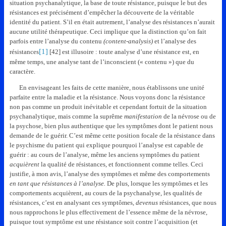
situation psychanalytique, la base de toute résistance, puisque le but des
résistances est précisément d’empêcher la découverte de la véritable
identité du patient. S’il en était autrement, l’analyse des résistances n’aurait
aucune utilité thérapeutique. Ceci implique que la distinction qu’on fait
parfois entre l’analyse du contenu
(content-analysis)
et l’analyse des
[1]
résistances
[42] est illusoire : toute analyse d’une résistance est, en
même temps, une analyse tant de l’inconscient (« contenu ») que du
caractère.
En envisageant les faits de cette manière, nous établissons une unité
parfaite entre la maladie et la résistance. Nous voyons donc la résistance
non pas comme un produit inévitable et cependant fortuit de la situation
psychanalytique, mais comme la suprême
manifestation
de la névrose ou de
la psychose, bien plus authentique que les symptômes dont le patient nous
demande de le guérir. C’est même cette position focale de la résistance dans
le psychisme du patient qui explique pourquoi l’analyse est capable de
guérir : au cours de l’analyse, même les anciens symptômes du patient
acquièrent
la qualité de résistances, et fonctionnent comme telles. Ceci
justifie, à mon avis, l’analyse des symptômes et même des comportements
en tant
que résistances à l’analyse.
De plus, lorsque les symptômes et les
comportements acquièrent, au cours de la psychanalyse, les qualités de
résistances, c’est en analysant ces symptômes,
devenus
résistances, que nous
nous rapprochons le plus effectivement de l’essence même de la névrose,
puisque tout symptôme est une résistance soit contre l’acquisition (et