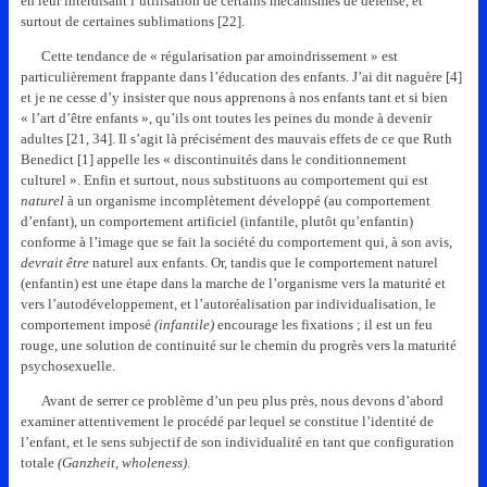
en leur interdisant l’utilisation de certains mécanismes de défense, et
surtout de certaines sublimations [22].
Cette tendance de « régularisation par amoindrissement » est
particulièrement frappante dans l’éducation des enfants. J’ai dit naguère [4]
et je ne cesse d’y insister que nous apprenons à nos enfants tant et si bien
« l’art d’être enfants », qu’ils ont toutes les peines du monde à devenir
adultes [21, 34]. Il s’agit là précisément des mauvais effets de ce que Ruth
Benedict [1] appelle les « discontinuités dans le conditionnement
culturel ». Enfin et surtout, nous substituons au comportement qui est
naturel
à un organisme incomplètement développé (au comportement
d’enfant), un comportement artificiel (infantile, plutôt qu’enfantin)
conforme à l’image que se fait la société du comportement qui, à son avis,
devrait être
naturel aux enfants. Or, tandis que le comportement naturel
(enfantin) est une étape dans la marche de l’organisme vers la maturité et
vers l’autodéveloppement, et l’autoréalisation par individualisation, le
comportement imposé
(infantile)
encourage les fixations ; il est un feu
rouge, une solution de continuité sur le chemin du progrès vers la maturité
psychosexuelle.
Avant de serrer ce problème d’un peu plus près, nous devons d’abord
examiner attentivement le procédé par lequel se constitue l’identité de
l’enfant, et le sens subjectif de son individualité en tant que configuration
totale
(Ganzheit, wholeness)
.