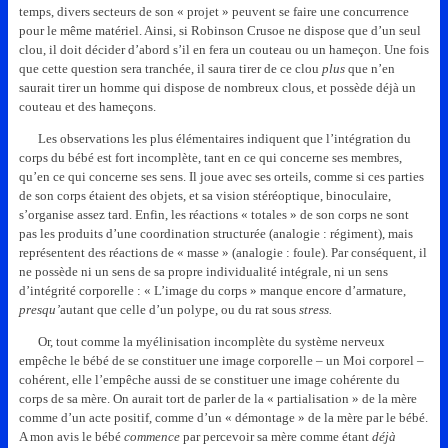
temps, divers secteurs de son « projet » peuvent se faire une concurrence
pour le même matériel. Ainsi, si Robinson Crusoe ne dispose que d’un seul
clou, il doit décider d’abord s’il en fera un couteau ou un hameçon. Une fois
que cette question sera tranchée, il saura tirer de ce clou
plus
que n’en
saurait tirer un homme qui dispose de nombreux clous, et possède déjà un
couteau et des hameçons.
Les observations les plus élémentaires indiquent que l’intégration du
corps du bébé est fort incomplète, tant en ce qui concerne ses membres,
qu’en ce qui concerne ses sens. Il joue avec ses orteils, comme si ces parties
de son corps étaient des objets, et sa vision stéréoptique, binoculaire,
s’organise assez tard. Enfin, les réactions « totales » de son corps ne sont
pas les produits d’une coordination structurée (analogie : régiment), mais
représentent des réactions de « masse » (analogie : foule). Par conséquent, il
ne possède ni un sens de sa propre individualité intégrale, ni un sens
d’intégrité corporelle : « L’image du corps » manque encore d’armature,
presqu’
autant que celle d’un polype, ou du rat sous
stress.
Or, tout comme la myélinisation incomplète du système nerveux
empêche le bébé de se constituer une image corporelle – un Moi corporel –
cohérent, elle l’empêche aussi de se constituer une image cohérente du
corps de sa mère. On aurait tort de parler de la « partialisation » de la mère
comme d’un acte positif, comme d’un « démontage » de la mère par le bébé.
A mon avis le bébé
commence
par percevoir sa mère comme étant
déjà