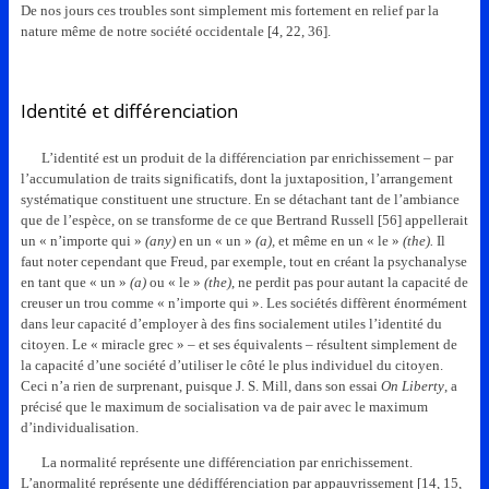
De nos jours ces troubles sont simplement mis fortement en relief par la
nature même de notre société occidentale [4, 22, 36].
Identité et différenciation
L’identité est un produit de la différenciation par enrichissement – par
l’accumulation de traits significatifs, dont la juxtaposition, l’arrangement
systématique constituent une structure. En se détachant tant de l’ambiance
que de l’espèce, on se transforme de ce que Bertrand Russell [56] appellerait
un « n’importe qui »
(any)
en un « un »
(a),
et même en un « le »
(the).
Il
faut noter cependant que Freud, par exemple, tout en créant la psychanalyse
en tant que « un »
(a)
ou « le »
(the)
, ne perdit pas pour autant la capacité de
creuser un trou comme « n’importe qui ». Les sociétés diffèrent énormément
dans leur capacité d’employer à des fins socialement utiles l’identité du
citoyen. Le « miracle grec » – et ses équivalents – résultent simplement de
la capacité d’une société d’utiliser le côté le plus individuel du citoyen.
Ceci n’a rien de surprenant, puisque J. S. Mill, dans son essai
On Liberty
, a
précisé que le maximum de socialisation va de pair avec le maximum
d’individualisation.
La normalité représente une différenciation par enrichissement.
L’anormalité représente une dédifférenciation par appauvrissement [14, 15,