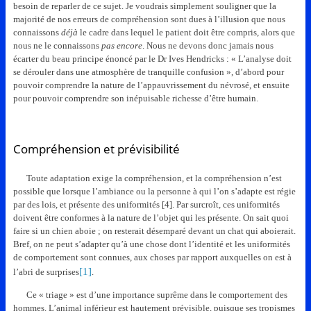
besoin de reparler de ce sujet. Je voudrais simplement souligner que la
majorité de nos erreurs de compréhension sont dues à l’illusion que nous
connaissons
déjà
le cadre dans lequel le patient doit être compris, alors que
nous ne le connaissons
pas encore
. Nous ne devons donc jamais nous
écarter du beau principe énoncé par le Dr Ives Hendricks : « L’analyse doit
se dérouler dans une atmosphère de tranquille confusion », d’abord pour
pouvoir comprendre la nature de l’appauvrissement du névrosé, et ensuite
pour pouvoir comprendre son inépuisable richesse d’être humain.
Compréhension et prévisibilité
Toute adaptation exige la compréhension, et la compréhension n’est
possible que lorsque l’ambiance ou la personne à qui l’on s’adapte est régie
par des lois, et présente des uniformités [4]. Par surcroît, ces uniformités
doivent être conformes à la nature de l’objet qui les présente. On sait quoi
faire si un chien aboie ; on resterait désemparé devant un chat qui aboierait.
Bref, on ne peut s’adapter qu’à une chose dont l’identité et les uniformités
de comportement sont connues, aux choses par rapport auxquelles on est à
[1]
l’abri de surprises
.
Ce « triage » est d’une importance suprême dans le comportement des
hommes. L’animal inférieur est hautement prévisible, puisque ses tropismes