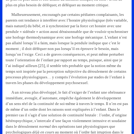
plus en plus besoin de déféquer, et déféquer au moment critique.
Malheureusement, encouragés par certains pédiatres complaisants, les
parents ont tendance à interférer avec l’horaire physiologique (très variable,
mais naturel) du bébé, et à synchroniser par la force cet horaire avec une
pendule « sidérale » action aussi déraisonnable que de vouloir synchroniser
une horloge thermodynamique avec une horloge mécanique. L’enfant n’est
pas allaité lorsqu’il a faim, mais lorsque la pendule indique que c’est le
moment ; il doit déféquer non pas lorsqu’il en éprouve le besoin, mais
lorsqu’on l’exige. Ceci a de graves conséquences, et peut même perturber
toute l’orientation de l’enfant par rapport au temps, puisque, ainsi que je
l’ai indiqué ailleurs [25], il semble très probable que la notion même du
temps soit inspirée par la perception subjective du déroulement de certains
processus physiologiques… y compris l’évolution par stades de l’enfant à
travers les phases du développement psychosexuel.
A un niveau plus développé, le fait d’exiger de l’enfant une obéissance
immédiate, aveugle, d’automate, empêche également le développement
d’un sens réel de la continuité de soi-même à travers le temps. Il n’en est pas
de même d’un ordre dont les raisons sont expliquées à l’enfant. Dans le
premier cas il s’agit d’une solution de continuité brutale : l’ordre, d’origine
hétéropsychique, s’intercale d’une façon violemment intrusive et soudaine
dans le déroulement
normal
des opérations tant physiologiques que
psychologiques
déjà en cours
au moment où l’ordre fait irruption dans le