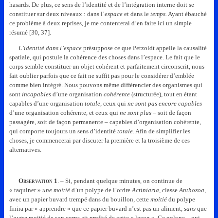
hasards. De plus, ce sens de l’identité et de l’intégration interne doit se
constituer sur deux niveaux : dans l’
espace
et dans le
temps.
Ayant ébauché
ce problème à deux reprises, je me contenterai d’en faire ici un simple
résumé [30, 37].
L’identité dans l’espace
présuppose ce que Petzoldt appelle la causalité
spatiale, qui postule la cohérence des choses dans l’espace. Le fait que le
corps semble constituer un objet cohérent et parfaitement circonscrit, nous
fait oublier parfois que ce fait ne suffit pas pour le considérer d’emblée
comme bien intégré. Nous pouvons même différencier des organismes qui
sont
incapables
d’une organisation
cohérente
(structurée), tout en étant
capables d’une organisation
totale
, ceux qui
ne sont pas encore capables
d’une organisation cohérente, et ceux qui
ne sont plus
– soit de façon
passagère, soit de façon permanente – capables d’organisation cohérente,
qui comporte toujours un sens d’identité
totale
. Afin de simplifier les
choses, je commencerai par discuter la première et la troisième de ces
alternatives.
Observation
1
. – Si, pendant quelque minutes, on continue de
« taquiner »
une moitié
d’un polype de l’ordre
Actiniaria
, classe
Anthozoa
,
avec un papier buvard trempé dans du bouillon, cette
moitié
du polype
finira par « apprendre » que ce papier buvard n’est pas un aliment,
sans
que
l’
autre
moitié de son corps ait profité de cette « leçon ». Ce polype – qui