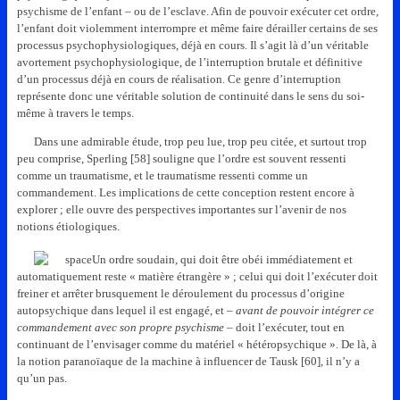
psychisme de l’enfant – ou de l’esclave. Afin de pouvoir exécuter cet ordre,
l’enfant doit violemment interrompre et même faire dérailler certains de ses
processus psychophysiologiques, déjà en cours. Il s’agit là d’un véritable
avortement psychophysiologique, de l’interruption brutale et définitive
d’un processus déjà en cours de réalisation. Ce genre d’interruption
représente donc une véritable solution de continuité dans le sens du soi-
même à travers le temps.
Dans une admirable étude, trop peu lue, trop peu citée, et surtout trop
peu comprise, Sperling [58] souligne que l’ordre est souvent ressenti
comme un traumatisme, et le traumatisme ressenti comme un
commandement. Les implications de cette conception restent encore à
explorer ; elle ouvre des perspectives importantes sur l’avenir de nos
notions étiologiques.
Un ordre soudain, qui doit être obéi immédiatement et
automatiquement reste « matière étrangère » ; celui qui doit l’exécuter doit
freiner et arrêter brusquement le déroulement du processus d’origine
autopsychique dans lequel il est engagé, et –
avant de pouvoir intégrer ce
commandement avec son propre psychisme
– doit l’exécuter, tout en
continuant de l’envisager comme du matériel « hétéropsychique ». De là, à
la notion paranoïaque de la machine à influencer de Tausk [60], il n’y a
qu’un pas.