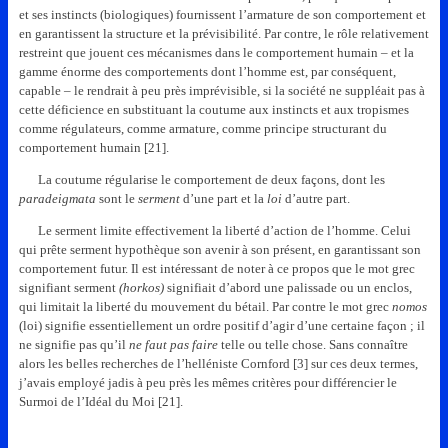
et ses instincts (biologiques) fournissent l’armature de son comportement et
en garantissent la structure et la prévisibilité. Par contre, le rôle relativement
restreint que jouent ces mécanismes dans le comportement humain – et la
gamme énorme des comportements dont l’homme est, par conséquent,
capable – le rendrait à peu près imprévisible, si la société ne suppléait pas à
cette déficience en substituant la coutume aux instincts et aux tropismes
comme régulateurs, comme armature, comme principe structurant du
comportement humain [21].
La coutume régularise le comportement de deux façons, dont les
paradeigmata
sont le
serment
d’une part et la
loi
d’autre part.
Le serment limite effectivement la liberté d’action de l’homme. Celui
qui prête serment hypothèque son avenir à son présent, en garantissant son
comportement futur. Il est intéressant de noter à ce propos que le mot grec
signifiant serment
(horkos)
signifiait d’abord une palissade ou un enclos,
qui limitait la liberté du mouvement du bétail. Par contre le mot grec
nomos
(loi) signifie essentiellement un ordre positif d’agir d’une certaine façon ; il
ne signifie pas qu’il
ne faut pas faire
telle ou telle chose. Sans connaître
alors les belles recherches de l’helléniste Cornford [3] sur ces deux termes,
j’avais employé jadis à peu près les mêmes critères pour différencier le
Surmoi de l’Idéal du Moi [21].