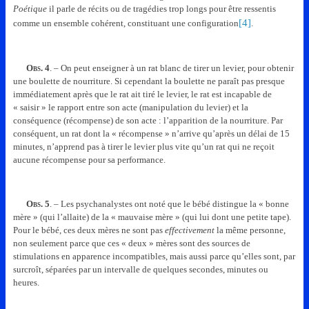
Poétique
il parle de récits ou de tragédies trop longs pour être ressentis
[4]
comme un ensemble cohérent, constituant une configuration
.
Obs.
4
. – On peut enseigner à un rat blanc de tirer un levier, pour obtenir
une boulette de nourriture. Si cependant la boulette ne paraît pas presque
immédiatement après que le rat ait tiré le levier, le rat est incapable de
« saisir » le rapport entre son acte (manipulation du levier) et la
conséquence (récompense) de son acte : l’apparition de la nourriture. Par
conséquent, un rat dont la « récompense » n’arrive qu’après un délai de 15
minutes, n’apprend pas à tirer le levier plus vite qu’un rat qui ne reçoit
aucune récompense pour sa performance.
Obs.
5
. – Les psychanalystes ont noté que le bébé distingue la « bonne
mère » (qui l’allaite) de la « mauvaise mère » (qui lui dont une petite tape).
Pour le bébé, ces deux mères ne sont pas
effectivement
la même personne,
non seulement parce que ces « deux » mères sont des sources de
stimulations en apparence incompatibles, mais aussi parce qu’elles sont, par
surcroît, séparées par un intervalle de quelques secondes, minutes ou
heures.