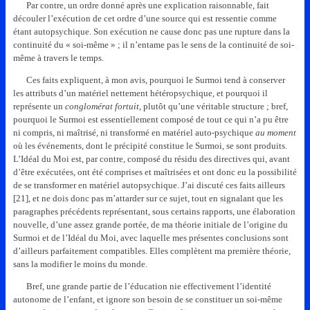
Par contre, un ordre donné après une explication raisonnable, fait
découler l’exécution de cet ordre d’une source qui est ressentie comme
étant autopsychique. Son exécution ne cause donc pas une rupture dans la
continuité du « soi-même » ; il n’entame pas le sens de la continuité de soi-
même à travers le temps.
Ces faits expliquent, à mon avis, pourquoi le Surmoi tend à conserver
les attributs d’un matériel nettement hétéropsychique, et pourquoi il
représente un
conglomérat fortuit
, plutôt qu’une véritable structure ; bref,
pourquoi le Surmoi est essentiellement composé de tout ce qui n’a pu être
ni compris, ni maîtrisé, ni transformé en matériel auto-psychique
au moment
où les événements, dont le précipité constitue le Surmoi, se sont produits.
L’Idéal du Moi est, par contre, composé du résidu des directives qui, avant
d’être exécutées, ont été comprises et maîtrisées et ont donc eu la possibilité
de se transformer en matériel autopsychique. J’ai discuté ces faits ailleurs
[21], et ne dois donc pas m’attarder sur ce sujet, tout en signalant que les
paragraphes précédents représentant, sous certains rapports, une élaboration
nouvelle, d’une assez grande portée, de ma théorie initiale de l’origine du
Surmoi et de l’Idéal du Moi, avec laquelle mes présentes conclusions sont
d’ailleurs parfaitement compatibles. Elles complètent ma première théorie,
sans la modifier le moins du monde.
Bref, une grande partie de l’éducation nie effectivement l’identité
autonome de l’enfant, et ignore son besoin de se constituer un soi-même