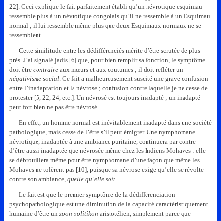
22]. Ceci explique le fait parfaitement établi qu’un névrotique esquimau
ressemble plus à un névrotique congolais qu’il ne ressemble à un Esquimau
normal ; il lui ressemble même plus que deux Esquimaux normaux ne se
ressemblent.
Cette similitude entre les dédifférenciés mérite d’être scrutée de plus
près. J’ai signalé jadis [6] que, pour bien remplir sa fonction, le symptôme
doit être
contraire
aux mœurs et aux coutumes ; il doit refléter un
négativisme social
. Ce fait a malheureusement suscité une grave confusion
entre l’inadaptation et la névrose ; confusion contre laquelle je ne cesse de
protester [5, 22, 24, etc.]. Un névrosé est toujours inadapté ; un inadapté
peut fort bien ne pas être névrosé.
En effet, un homme normal est inévitablement inadapté dans une société
pathologique, mais cesse de l’être s’il peut émigrer. Une nymphomane
névrotique, inadaptée à une ambiance puritaine, continuera par contre
d’être aussi inadaptée que névrosée même chez les Indiens Mohaves : elle
se débrouillera même pour être nymphomane d’une façon que même les
Mohaves ne tolèrent pas [10], puisque sa névrose exige qu’elle se révolte
contre son ambiance,
quelle qu’elle soit.
Le fait est que le premier symptôme de la dédifférenciation
psychopathologique est une diminution de la capacité caractéristiquement
humaine d’être un
zoon politikon
aristotélien, simplement parce que