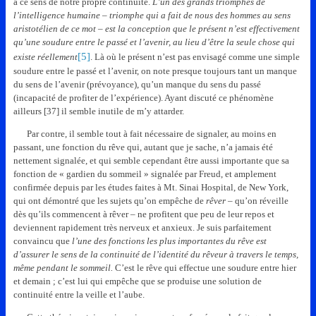
à ce sens de notre propre continuité.
L’un des grands triomphes de
l’intelligence humaine – triomphe qui a fait de nous des hommes au sens
aristotélien de ce mot – est la conception que le présent n’est effectivement
qu’une soudure entre le passé et l’avenir, au lieu d’être la seule chose qui
[5]
existe réellement
. Là où le présent n’est pas envisagé comme une simple
soudure entre le passé et l’avenir, on note presque toujours tant un manque
du sens de l’avenir (prévoyance), qu’un manque du sens du passé
(incapacité de profiter de l’expérience). Ayant discuté ce phénomène
ailleurs [37] il semble inutile de m’y attarder.
Par contre, il semble tout à fait nécessaire de signaler, au moins en
passant, une fonction du rêve qui, autant que je sache, n’a jamais été
nettement signalée, et qui semble cependant être aussi importante que sa
fonction de « gardien du sommeil » signalée par Freud, et amplement
confirmée depuis par les études faites à Mt. Sinai Hospital, de New York,
qui ont démontré que les sujets qu’on empêche de
rêver
– qu’on réveille
dès qu’ils commencent à rêver – ne profitent que peu de leur repos et
deviennent rapidement très nerveux et anxieux. Je suis parfaitement
convaincu que
l’une des fonctions les plus importantes du rêve est
d’assurer le sens de la continuité de l’identité du rêveur à travers le temps,
même pendant le sommeil.
C’est le rêve qui effectue une soudure entre hier
et demain ; c’est lui qui empêche que se produise une solution de
continuité entre la veille et l’aube.