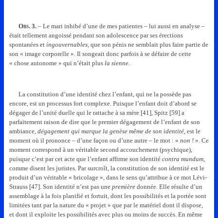
Obs.
3.
– Le mari inhibé d’une de mes patientes – lui aussi en analyse –
était tellement angoissé pendant son adolescence par ses érections
spontanées et
ingouvernables
, que son pénis ne semblait plus faire partie de
son « image corporelle ». Il songeait donc parfois à se défaire de cette
« chose autonome » qui n’était plus
la sienne
.
La constitution d’une identité chez l’enfant, qui ne la possède pas
encore, est un processus fort complexe. Puisque l’enfant doit d’abord se
dégager de l’unité duelle qui le rattache à sa mère [41], Spitz [59] a
parfaitement raison de dire que le premier dégagement de l’enfant de son
ambiance,
dégagement qui marque la genèse même de son identité
, est le
moment où il prononce – d’une façon ou d’une autre – le mot : «
non !
». Ce
moment correspond à un véritable second accouchement (psychique),
puisque c’est par cet acte que l’enfant affirme son identité
contra mundum
,
comme disent les juristes. Par surcroît, la constitution de son identité est le
produit d’un véritable « bricolage », dans le sens qu’attribue à ce mot Lévi-
Strauss [47]. Son identité n’est pas une
première
donnée. Elle résulte d’un
assemblage à la fois planifié et fortuit, dont les possibilités et la portée sont
limitées tant par la nature du « projet » que par le matériel dont il dispose,
et dont il exploite les possibilités avec plus ou moins de succès. En même