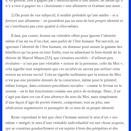
a, en général, rien à gagner par l’identification d’une amibe, de même qu’il
n’y a
rien à gagner
en « choisissant » une allumette et écartant une autre ;
2) Du point de vue subjectif, il semble probable qu’une amibe – et
a
fortiori
une allumette – ne possèdent pas un sens de leur
propre
identité et
ne
s’attribuent
pas cette qualité
à elles-mêmes
.
Il faut, par contre, fournir un véritable effort pour ignorer l’identité
même d’un rat ou d’un chat, sans parler de l’être humain. Par surcroît, en
ignorant l’identité de l’être humain, on diminue pour autant la gamme des
bénéfices qu’on peut en tirer. Enfin, tout en admettant le bien-fondé de la
théorie de Marcel Mauss [53], que certaines sociétés – d’ailleurs peu
évoluées – n’ont pas une véritable « notion de la personne, celle du Moi »,
cela signifie tout simplement que ces sociétés ne savent pas
utiliser
cette
notion au
niveau social
. Cela ne signifie nullement que la notion du Moi
n’est pas une première donnée de la conscience, même pour le primitif,
même lorsque, dans certaines procédures sociales – comme le lévirat ou le
sororat – on le fait fonctionner comme une pièce de rechange. Donc, il ne
s’agit pas dans ces cas d’une
absence
du sens du Moi, mais simplement
d’une façon d’agir de
portée limitée
, comportant, tout au plus, une
abdication segmentaire et passagère
de ce sens de sa propre identité.
Reste cependant le fait que chez l’homme surtout le sens d’un « soi-
même » intégré, le sens d’une véritable individualité est une chose
acquise
,
qui se constitue
graduellement
et est sujette à bien des péripéties et des