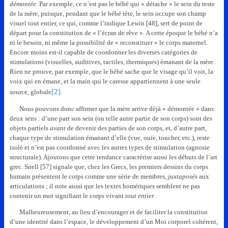
démontée
. Par exemple, ce n’est pas le bébé qui « détache » le sein du reste
de la mère, puisque, pendant que le bébé tète, le sein occupe son champ
visuel tout entier, ce qui, comme l’indique Lewin [48], sert de point de
départ pour la constitution de « l’écran de rêve ».
A cette époque le bébé n’a
ni le besoin, ni même la possibilité de « reconstituer » le corps maternel.
Encore moins est-il capable de coordonner les diverses catégories de
stimulations (visuelles, auditives, tactiles, thermiques) émanant de la mère.
Rien ne prouve, par exemple, que le bébé sache que le visage qu’il voit, la
voix qui en émane, et la main qui le caresse appartiennent à une seule
[2]
source, globale
.
Nous pouvons donc affirmer que la mère arrive déjà « démontée » dans
deux sens : d’une part son sein (ou telle autre partie de son corps) sont des
objets partiels
avant
de devenir des parties de son corps, et, d’autre part,
chaque type de stimulation émanant d’elle (vue, ouïe, toucher, etc.), reste
isolé et n’est pas coordonné avec les autres types de stimulation (agnosie
structurale). Ajoutons que cette tendance caractérise aussi les débuts de l’art
grec. Snell [57] signale que, chez les Grecs, les premiers dessins du corps
humain présentent le corps comme une série de membres,
juxtaposés
aux
articulations ; il note aussi que les textes homériques semblent ne pas
contenir un mot signifiant le corps vivant
tout entier
.
Malheureusement, au lieu d’encourager et de faciliter la constitution
d’une identité dans l’espace, le développement d’un Moi corporel cohérent,