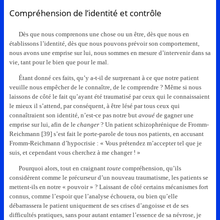
Compréhension de l’identité et contrôle
Dès que nous comprenons une chose ou un être, dès que nous en
établissons l’identité, dès que nous pouvons prévoir son comportement,
nous avons une emprise sur lui, nous sommes en mesure d’intervenir dans sa
vie, tant pour le bien que pour le mal.
Étant donné ces faits, qu’y a-t-il de surprenant à ce que notre patient
veuille nous empêcher de le connaître, de le comprendre ? Même si nous
laissons de côté le fait qu’ayant été traumatisé par ceux qui le connaissaient
le mieux il s’attend, par conséquent, à être lésé par tous ceux qui
connaîtraient son identité, n’est-ce pas notre but
avoué
de gagner une
emprise sur lui, afin de le
changer
? Un patient schizophrénique de Fromm-
Reichmann [39] s’est fait le porte-parole de tous nos patients, en accusant
Fromm-Reichmann d’hypocrisie : « Vous prétendez m’accepter tel que je
suis, et cependant vous cherchez à me changer ! »
Pourquoi alors, tout en craignant
toute
compréhension, qu’ils
considèrent comme le précurseur d’un nouveau traumatisme, les patients se
mettent-ils en notre « pouvoir » ? Laissant de côté certains mécanismes fort
connus, comme l’espoir que l’analyse échouera, ou bien qu’elle
débarrassera le patient uniquement de ses crises d’angoisse et de ses
difficultés pratiques, sans pour autant entamer l’essence de sa névrose, je