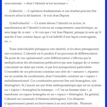
sous-entendu : « dont l’identité m’est inconnue ».
2)
Identité.
— L’opération fondamentale et son résultat peuvent être
énoncés selon la déclaration : Je vois Jean Dupont.
3)
Individualité.
— Ce terme dénote
l’identité en action
, la
manifestation de l’identité à travers un comportement caractéristique, au
sens large de ce mot : « Je vois que c’est Jean Dupont, puisque je note qu’il
marche d’une certaine façon, qu’il est habillé d’une façon extravagante,
etc. »
Toute individualité présuppose une identité, et les deux présupposent
une existence. L’identité est le produit d’un processus de différenciation.
Du point de vue opérationnel, cette différenciation s’effectue par la
multiplication des déclarations prédicatives (au sens logique de ce terme)
concernant un objet qui existe, et par leur juxtaposition particulière.
L’ensemble de ces précisions constitue une série de « mesures », réparties
sur un système de coordonnées, dont l’ensemble constitue un « espace »
multidimensionnel. Ces coordonnées peuvent être soit homogènes, soit
hétérogènes. Si j’inscris sur une fiche anthropométrique (qui est un système
ou « espace » homogène) la remarque : « C’est un homme triste », je
transforme cet espace homogène en un « espace » hétérogène. En général,
l’identité est constituée d’éléments hétérogènes. Ces éléments
n’appartiennent jamais exclusivement à un seul individu : Plusieurs