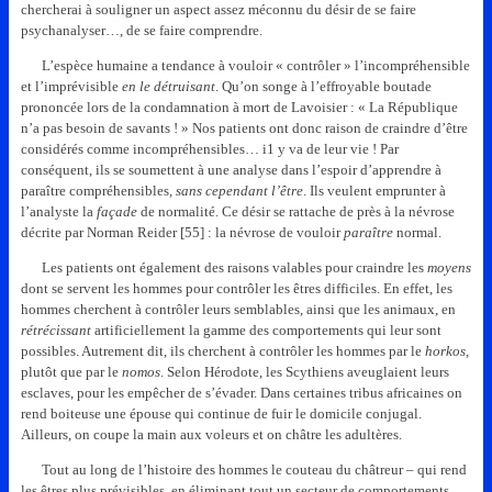
chercherai à souligner un aspect assez méconnu du désir de se faire
psychanalyser…, de se faire comprendre.
L’espèce humaine a tendance à vouloir « contrôler » l’incompréhensible
et l’imprévisible
en le détruisant
. Qu’on songe à l’effroyable boutade
prononcée lors de la condamnation à mort de Lavoisier : « La République
n’a pas besoin de savants ! » Nos patients ont donc raison de craindre d’être
considérés comme incompréhensibles… i1 y va de leur vie ! Par
conséquent, ils se soumettent à une analyse dans l’espoir d’apprendre à
paraître compréhensibles,
sans cependant l’être
. Ils veulent emprunter à
l’analyste la
façade
de normalité. Ce désir se rattache de près à la névrose
décrite par Norman Reider [55] : la névrose de vouloir
paraître
normal.
Les patients ont également des raisons valables pour craindre les
moyens
dont se servent les hommes pour contrôler les êtres difficiles. En effet, les
hommes cherchent à contrôler leurs semblables, ainsi que les animaux, en
rétrécissant
artificiellement la gamme des comportements qui leur sont
possibles. Autrement dit, ils cherchent à contrôler les hommes par le
horkos
,
plutôt que par le
nomos
. Selon Hérodote, les Scythiens aveuglaient leurs
esclaves, pour les empêcher de s’évader. Dans certaines tribus africaines on
rend boiteuse une épouse qui continue de fuir le domicile conjugal.
Ailleurs, on coupe la main aux voleurs et on châtre les adultères.
Tout au long de l’histoire des hommes le couteau du châtreur – qui rend
les êtres plus prévisibles, en éliminant tout un secteur de comportements