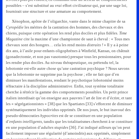
possibles – s’est substitué au
vrai
effort civilisateur qui, par une sage loi,
fournirait une structure et une armature au comportement.
Xénophon, apôtre de l’oligarchie, vante dans le mime chapitre de sa
Cyropédie
les mérites de la castration des hommes, des chevaux et des
chiens, puisque cette opération les rend plus dociles et plus fidèles.
Time
Magazine
cite la maxime d’une championne de saut à cheval : « Tous mes
chevaux sont des hongres… cela les rend moins
distraits !
» Il y a à peine
dix ans, à l’asile pour enfants oligophrènes à Winfield, Kansas, on châtrait
(gonadectomie, et non pas vasotomie) presque tous les pensionnaires, pour
les rendre plus dociles. Au niveau thérapeutique, ou prétendu tel, la
lobotomie est-elle autre chose qu’une castration psychique ? Nous savons
que la lobotomie ne supprime pas la psychose ; elle ne fait que d’en
diminuer les manifestations, rendant le psychotique lobotomísé moins
réfractaire à la discipline administrative. Enfin, tout système totalitaire
cherche à rétrécir la gamme des comportements possibles. Un petit prince
italien interdisait qu’on enseigne aux pauvres l’art de lire et d’écrire, et tant
les « ségrégationnistes » [38] que les Spartiates [33] s’efforcent de diminuer
systématiquement les individus opprimés. De nos jours, le but inavoué des
pseudo-démocraties
hypocrites
est de se constituer en une population
d’
enfants intelligents
, tandis que les totalitarismes cherchent à se constituer
en une population d’
adultes stupides
[36]. J’ai indiqué ailleurs qu’on peut
facilement imposer une régularité (d’amoindris) aux opprimés, simplement