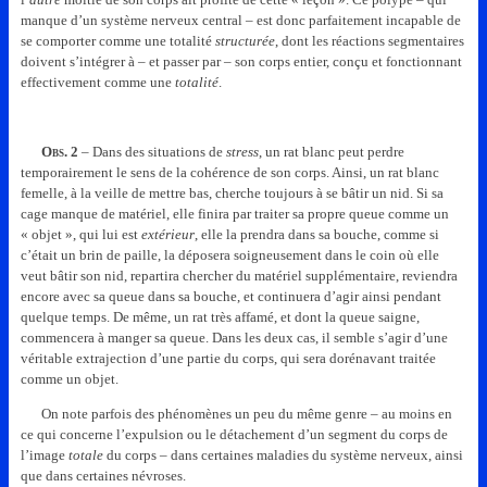
manque d’un système nerveux central – est donc parfaitement incapable de
se comporter comme une totalité
structurée
, dont les réactions segmentaires
doivent s’intégrer à – et passer par – son corps entier, conçu et fonctionnant
effectivement comme une
totalité
.
Obs.
2
– Dans des situations de
stress
, un rat blanc peut perdre
temporairement le sens de la cohérence de son corps. Ainsi, un rat blanc
femelle, à la veille de mettre bas, cherche toujours à se bâtir un nid. Si sa
cage manque de matériel, elle finira par traiter sa propre queue comme un
« objet », qui lui est
extérieur
, elle la prendra dans sa bouche, comme si
c’était un brin de paille, la déposera soigneusement dans le coin où elle
veut bâtir son nid, repartira chercher du matériel supplémentaire, reviendra
encore avec sa queue dans sa bouche, et continuera d’agir ainsi pendant
quelque temps. De même, un rat très affamé, et dont la queue saigne,
commencera à manger sa queue. Dans les deux cas, il semble s’agir d’une
véritable extrajection d’une partie du corps, qui sera dorénavant traitée
comme un objet.
On note parfois des phénomènes un peu du même genre – au moins en
ce qui concerne l’expulsion ou le détachement d’un segment du corps de
l’image
totale
du corps – dans certaines maladies du système nerveux, ainsi
que dans certaines névroses.