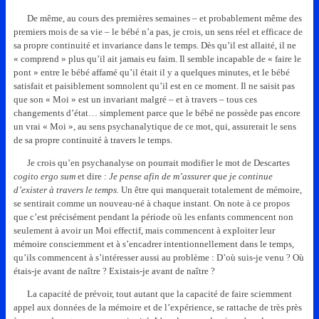
De même, au cours des premières semaines – et probablement même des
premiers mois de sa vie – le bébé n’a pas, je crois, un sens réel et efficace de
sa propre continuité et invariance dans le temps. Dès qu’il est allaité, il ne
« comprend » plus qu’il ait jamais eu faim. Il semble incapable de « faire le
pont » entre le bébé affamé qu’il était il y a quelques minutes, et le bébé
satisfait et paisiblement somnolent qu’il est en ce moment. Il ne saisit pas
que son « Moi » est un invariant malgré – et à travers – tous ces
changements d’état… simplement parce que le bébé ne possède pas encore
un vrai « Moi », au sens psychanalytique de ce mot, qui, assurerait le sens
de sa propre continuité à travers le temps.
Je crois qu’en psychanalyse on pourrait modifier le mot de Descartes
cogito ergo sum
et dire :
Je pense afin de m’assurer que je continue
d’exister à travers le temps.
Un être qui manquerait totalement de mémoire,
se sentirait comme un nouveau-né à chaque instant. On note à ce propos
que c’est précisément pendant la période où les enfants commencent non
seulement à avoir un Moi effectif, mais commencent à exploiter leur
mémoire consciemment et à s’encadrer intentionnellement dans le temps,
qu’ils commencent à s’intéresser aussi au problème : D’où suis-je venu ? Où
étais-je avant de naître ? Existais-je avant de naître ?
La capacité de prévoir, tout autant que la capacité de faire sciemment
appel aux données de la mémoire et de l’expérience, se rattache de très près