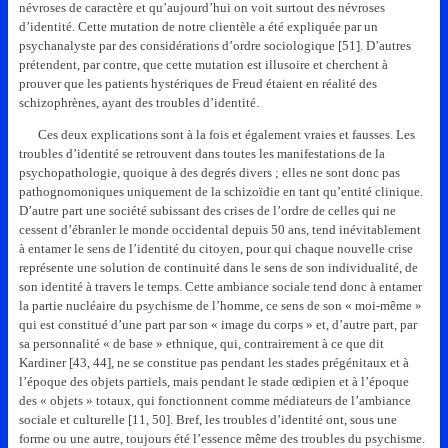
névroses de caractère et qu’aujourd’hui on voit surtout des névroses
d’identité. Cette mutation de notre clientèle a été expliquée par un
psychanalyste par des considérations d’ordre sociologique [51]. D’autres
prétendent, par contre, que cette mutation est illusoire et cherchent à
prouver que les patients hystériques de Freud étaient en réalité des
schizophrènes, ayant des troubles d’identité.
Ces deux explications sont à la fois et également vraies et fausses. Les
troubles d’identité se retrouvent dans toutes les manifestations de la
psychopathologie, quoique à des degrés divers ; elles ne sont donc pas
pathognomoniques uniquement de la schizoïdie en tant qu’entité clinique.
D’autre part une société subissant des crises de l’ordre de celles qui ne
cessent d’ébranler le monde occidental depuis 50 ans, tend inévitablement
à entamer le sens de l’identité du citoyen, pour qui chaque nouvelle crise
représente une solution de continuité dans le sens de son individualité, de
son identité à travers le temps. Cette ambiance sociale tend donc à entamer
la partie nucléaire du psychisme de l’homme, ce sens de son « moi-même »
qui est constitué d’une part par son « image du corps » et, d’autre part, par
sa personnalité « de base » ethnique, qui, contrairement à ce que dit
Kardiner [43, 44], ne se constitue pas pendant les stades prégénitaux et à
l’époque des objets partiels, mais pendant le stade œdipien et à l’époque
des « objets » totaux, qui fonctionnent comme médiateurs de l’ambiance
sociale et culturelle [11, 50]. Bref, les troubles d’identité ont, sous une
forme ou une autre, toujours été l’essence même des troubles du psychisme.