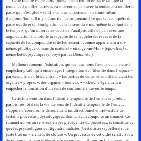
Cette théorie est, je crois, puissamment renforcée par le fait que la
tendance à oublier les rêves va souvent de pair avec la tendance à oublier le
passé qui n’est plus « senti » comme appartenant au « moi-même
d’aujourd’hui ». Il n’y a donc rien de surprenant à ce que la reconquête du
passé oublié et sa réintégration dans le sens du « moi-même invariant dans
le temps », qu’on observe au cours de l’analyse, aille de pair avec une
augmentation à la fois de la capacité de se rappeler ses rêves et de la
capacité de les comprendre et de les ressentir comme appartenant à soi-
même, plutôt que comme du matériel « étranger-au-Moi »
(ego-alien)
et
même hétéropsychique (envoyé par les Dieux, etc.).
Malheureusement l’éducation, qui, comme nous l’avons vu, cherche à
empêcher plutôt qu’à encourager l’intégration de l’identité dans l’espace –
par exemple en « hiérarchisant » les parties du corps, et en différenciant les
organes « propres », des organes « honteux » – cherche également à
empêcher la formation d’un sens de continuité à travers le temps.
Cette intervention dans l’identité temporelle de l’enfant se produit
parfois très tôt dans la vie. Le sens de l’identité temporelle de l’enfant
s’appuie d’abord sur le déroulement unidirectionnel et irréversible de
certains processus physiologiques, dont chacun comporte un sommet. Ce
sommet
donne un sens
aux étapes précédentes du processus, et constitue ce
que les psychologues configurationnalistes (Gestaltistes) appelleraient à
juste titre un « élément de clôture ». Un processus de cet ordre serait : avoir
de plus en plus faim et être allaité au moment critique, ou bien : avoir de