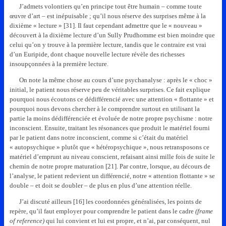
J’admets volontiers qu’en principe tout être humain – comme toute
œuvre d’art – est inépuisable ; qu’il nous réserve des surprises même à la
dixième « lecture » [31]. Il faut cependant admettre que le « nouveau »
découvert à la dixième lecture d’un Sully Prudhomme est bien moindre que
celui qu’on y trouve à la première lecture, tandis que le contraire est vrai
d’un Euripide, dont chaque nouvelle lecture révèle des richesses
insoupçonnées à la première lecture.
On note la même chose au cours d’une psychanalyse : après le « choc »
initial, le patient nous réserve peu de véritables surprises. Ce fait explique
pourquoi nous écoutons ce dédifférencié avec une attention « flottante » et
pourquoi nous devons chercher à le comprendre surtout en utilisant la
partie la moins dédifférenciée et évoluée de notre propre psychisme : notre
inconscient. Ensuite, traitant les résonances que produit le matériel fourni
par le patient dans notre inconscient, comme si c’était du matériel
« autopsychique » plutôt que « hétéropsychique », nous retransposons ce
matériel d’emprunt au niveau conscient, refaisant ainsi mille fois de suite le
chemin de notre propre maturation [21]. Par contre, lorsque, au décours de
l’analyse, le patient redevient un différencié, notre « attention flottante » se
double – et doit se doubler – de plus en plus d’une attention réelle.
J’ai discuté ailleurs [16] les coordonnées généralisées, les points de
repère, qu’il faut employer pour comprendre le patient dans le cadre
(frame
of reference)
qui lui convient et lui est propre, et n’ai, par conséquent, nul