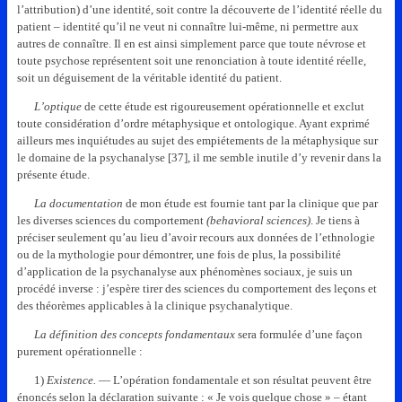
l’attribution) d’une identité, soit contre la découverte de l’identité réelle du
patient – identité qu’il ne veut ni connaître lui-même, ni permettre aux
autres de connaître. Il en est ainsi simplement parce que toute névrose et
toute psychose représentent soit une renonciation à toute identité réelle,
soit un déguisement de la véritable identité du patient.
L’optique
de cette étude est rigoureusement opérationnelle et exclut
toute considération d’ordre métaphysique et ontologique. Ayant exprimé
ailleurs mes inquiétudes au sujet des empiétements de la métaphysique sur
le domaine de la psychanalyse [37], il me semble inutile d’y revenir dans la
présente étude.
La documentation
de mon étude est fournie tant par la clinique que par
les diverses sciences du comportement
(behavioral sciences)
. Je tiens à
préciser seulement qu’au lieu d’avoir recours aux données de l’ethnologie
ou de la mythologie pour démontrer, une fois de plus, la possibilité
d’application de la psychanalyse aux phénomènes sociaux, je suis un
procédé inverse : j’espère tirer des sciences du comportement des leçons et
des théorèmes applicables à la clinique psychanalytique.
La définition des concepts fondamentaux
sera formulée d’une façon
purement opérationnelle :
1)
Existence.
— L’opération fondamentale et son résultat peuvent être
énoncés selon la déclaration suivante : « Je vois quelque chose » – étant