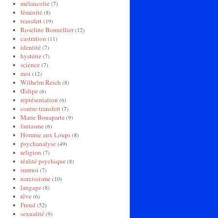
mélancolie
(7)
féminité
(8)
transfert
(19)
Roseline Bonnellier
(12)
castration
(11)
identité
(7)
hystérie
(7)
science
(7)
moi
(12)
Wilhelm Reich
(8)
Œdipe
(6)
représentation
(6)
contre-transfert
(7)
Marie Bonaparte
(9)
fantasme
(6)
Homme aux Loups
(8)
psychanalyse
(49)
religion
(7)
réalité psychique
(8)
surmoi
(7)
narcissisme
(10)
langage
(8)
rêve
(6)
Freud
(52)
sexualité
(9)