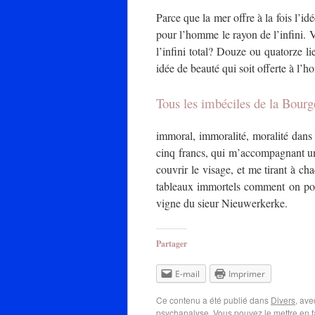
Parce que la mer offre à la fois l’i
pour l’homme le rayon de l’infini. Vo
l’infini total? Douze ou quatorze l
idée de beauté qui soit offerte à l’h
Tous les imbéciles de la Bourg
immoral, immoralité, moralité dans l
cinq francs, qui m’accompagnant une 
couvrir le visage, et me tirant à ch
tableaux immortels comment on pouv
vigne du sieur Nieuwerkerke.
Partager
E-mail
Imprimer
Ce contenu a été publié dans
Divers
, av
psychanalyse
. Vous pouvez le mettre en 