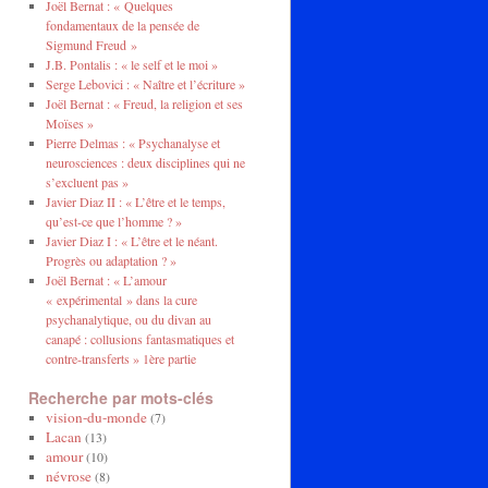
Joël Bernat : « Quelques
fondamentaux de la pensée de
Sigmund Freud »
J.B. Pontalis : « le self et le moi »
Serge Lebovici : « Naître et l’écriture »
Joël Bernat : « Freud, la religion et ses
Moïses »
Pierre Delmas : « Psychanalyse et
neurosciences : deux disciplines qui ne
s’excluent pas »
Javier Diaz II : « L’être et le temps,
qu’est-ce que l’homme ? »
Javier Diaz I : « L’être et le néant.
Progrès ou adaptation ? »
Joël Bernat : « L’amour
« expérimental » dans la cure
psychanalytique, ou du divan au
canapé : collusions fantasmatiques et
contre-transferts » 1ère partie
Recherche par mots-clés
vision-du-monde
(7)
Lacan
(13)
amour
(10)
névrose
(8)