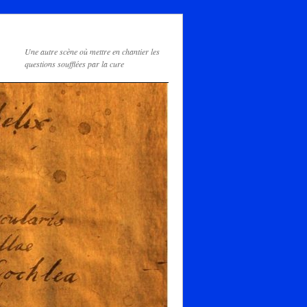
Une autre scène où mettre en chantier les
questions soufflées par la cure