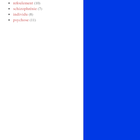
refoulement
(10)
schizophrénie
(7)
individu
(8)
psychose
(11)