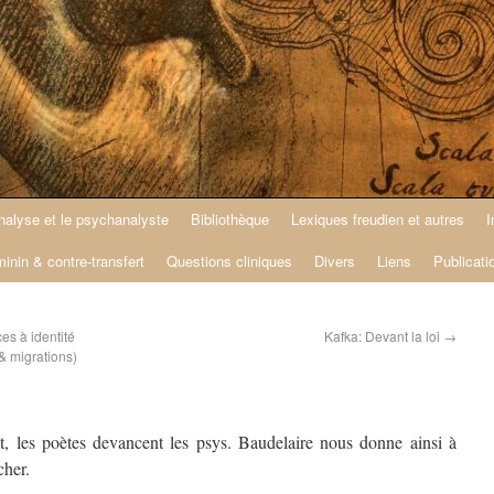
nalyse et le psychanalyste
Bibliothèque
Lexiques freudien et autres
I
minin & contre-transfert
Questions cliniques
Divers
Liens
Publicati
es à identité
Kafka: Devant la loi
→
& migrations)
t, les poètes devancent les psys. Baudelaire nous donne ainsi à
cher.