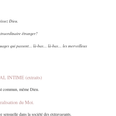
ïssez Dieu.
traordinaire étranger?
uages qui passent… là-bas… là-bas… les merveilleux
L INTIME (extraits)
est commun, même Dieu.
tralisation du Moi.
ce sensuelle dans la société des extravagants.