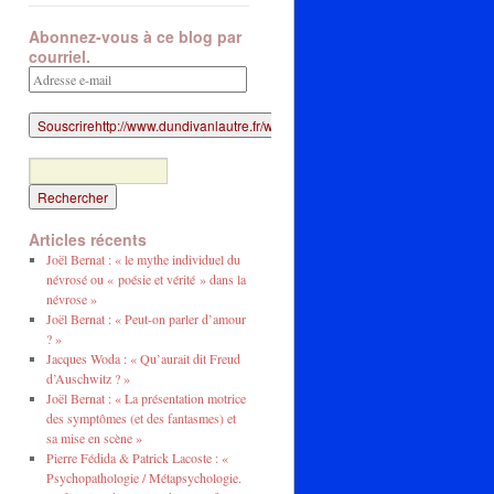
Abonnez-vous à ce blog par
courriel.
Adresse
e-
mail
Articles récents
Joël Bernat : « le mythe individuel du
névrosé ou « poésie et vérité » dans la
névrose »
Joël Bernat : « Peut-on parler d’amour
? »
Jacques Woda : « Qu’aurait dit Freud
d’Auschwitz ? »
Joël Bernat : « La présentation motrice
des symptômes (et des fantasmes) et
sa mise en scène »
Pierre Fédida & Patrick Lacoste : «
Psychopathologie / Métapsychologie.