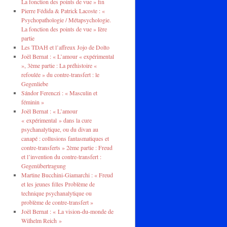
La fonction des points de vue » fin
Pierre Fédida & Patrick Lacoste : «
Psychopathologie / Métapsychologie.
La fonction des points de vue » Ière
partie
Les TDAH et l’affreux Jojo de Dolto
Joël Bernat : « L’amour « expérimental
», 3ème partie : La préhistoire «
refoulée » du contre-transfert : le
Gegenliebe
Sándor Ferenczi : « Masculin et
féminin »
Joël Bernat : « L’amour
« expérimental » dans la cure
psychanalytique, ou du divan au
canapé : collusions fantasmatiques et
contre-transferts » 2ème partie : Freud
et l’invention du contre-transfert :
Gegenübertragung
Martine Bucchini-Giamarchi : « Freud
et les jeunes filles Problème de
technique psychanalytique ou
problème de contre-transfert »
Joël Bernat : « La vision-du-monde de
Wilhelm Reich »