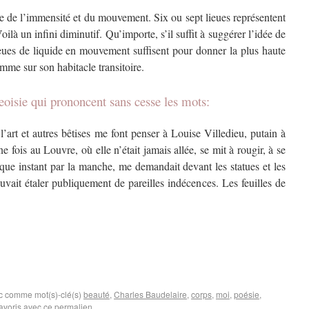
dée de l’immensité et du mouvement. Six ou sept lieues représentent
ilà un infini diminutif. Qu’importe, s’il suffit à suggérer l’idée de
ieues de liquide en mouvement suffisent pour donner la plus haute
omme sur son habitacle transitoire.
eoisie qui prononcent sans cesse les mots:
’art et autres bêtises me font penser à Louise Villedieu, putain à
fois au Louvre, où elle n’était jamais allée, se mit à rougir, à se
aque instant par la manche, me demandait devant les statues et les
ait étaler publiquement de pareilles indécences. Les feuilles de
ec comme mot(s)-clé(s)
beauté
,
Charles Baudelaire
,
corps
,
moi
,
poésie
,
favoris avec
ce permalien
.