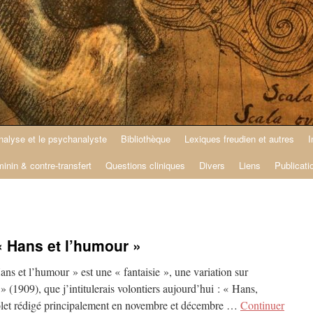
nalyse et le psychanalyste
Bibliothèque
Lexiques freudien et autres
I
minin & contre-transfert
Questions cliniques
Divers
Liens
Publicati
« Hans et l’humour »
Hans et l’humour » est une « fantaisie », une variation sur
» (1909), que j’intitulerais volontiers aujourd’hui : « Hans,
olet rédigé principalement en novembre et décembre …
Continuer