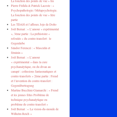
La fonction des points de vue » fin
Pierre Fédida & Patrick Lacoste : «
Psychopathologie / Métapsychologie.
La fonction des points de vue » Ière
partie
Les TDAH et l’affreux Jojo de Dolto
Joël Bernat : « L’amour « expérimental
», 3ème partie : La préhistoire «
refoulée » du contre-transfert : le
Gegenliebe
Sándor Ferenczi : « Masculin et
féminin »
Joël Bernat : « L’amour
« expérimental » dans la cure
psychanalytique, ou du divan au
canapé : collusions fantasmatiques et
contre-transferts » 2ème partie : Freud
et l’invention du contre-transfert :
Gegenübertragung
Martine Bucchini-Giamarchi : « Freud
et les jeunes filles Problème de
technique psychanalytique ou
problème de contre-transfert »
Joël Bernat : « La vision-du-monde de
Wilhelm Reich »