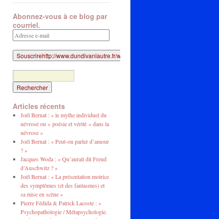
Abonnez-vous à ce blog par
courriel.
Adresse
e-
mail
Articles récents
Joël Bernat : « le mythe individuel du
névrosé ou « poésie et vérité » dans la
névrose »
Joël Bernat : « Peut-on parler d’amour
? »
Jacques Woda : « Qu’aurait dit Freud
d’Auschwitz ? »
Joël Bernat : « La présentation motrice
des symptômes (et des fantasmes) et
sa mise en scène »
Pierre Fédida & Patrick Lacoste : «
Psychopathologie / Métapsychologie.