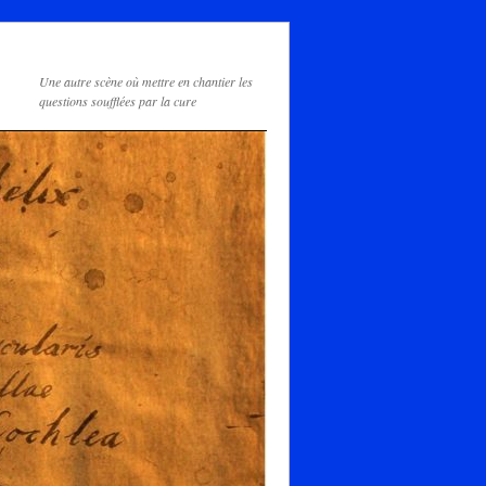
Une autre scène où mettre en chantier les
questions soufflées par la cure