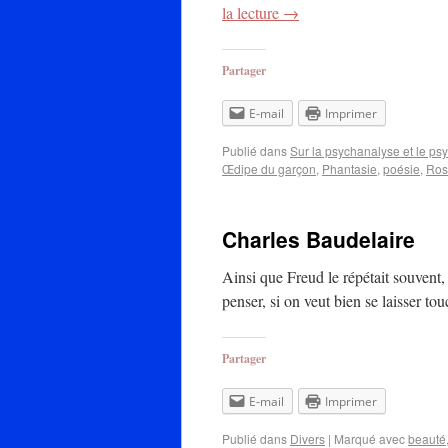
la lecture
→
Partager
E-mail
Imprimer
Publié dans
Sur la psychanalyse et le ps
Œdipe du garçon
,
Phantasie
,
poésie
,
Ros
Charles Baudelaire
Ainsi que Freud le répétait souvent,
penser, si on veut bien se laisser tou
Partager
E-mail
Imprimer
Publié dans
Divers
|
Marqué avec
beauté