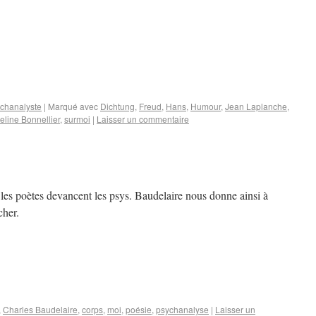
ychanalyste
|
Marqué avec
Dichtung
,
Freud
,
Hans
,
Humour
,
Jean Laplanche
,
eline Bonnellier
,
surmoi
|
Laisser un commentaire
 les poètes devancent les psys. Baudelaire nous donne ainsi à
cher.
,
Charles Baudelaire
,
corps
,
moi
,
poésie
,
psychanalyse
|
Laisser un