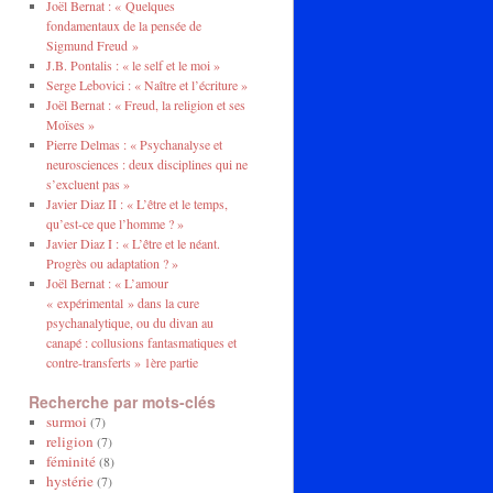
Joël Bernat : « Quelques
fondamentaux de la pensée de
Sigmund Freud »
J.B. Pontalis : « le self et le moi »
Serge Lebovici : « Naître et l’écriture »
Joël Bernat : « Freud, la religion et ses
Moïses »
Pierre Delmas : « Psychanalyse et
neurosciences : deux disciplines qui ne
s’excluent pas »
Javier Diaz II : « L’être et le temps,
qu’est-ce que l’homme ? »
Javier Diaz I : « L’être et le néant.
Progrès ou adaptation ? »
Joël Bernat : « L’amour
« expérimental » dans la cure
psychanalytique, ou du divan au
canapé : collusions fantasmatiques et
contre-transferts » 1ère partie
Recherche par mots-clés
surmoi
(7)
religion
(7)
féminité
(8)
hystérie
(7)