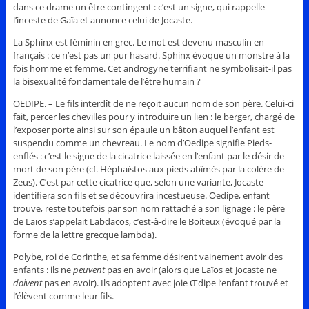
dans ce drame un être contingent : c’est un signe, qui rappelle
l’inceste de Gaïa et annonce celui de Jocaste.
La Sphinx est féminin en grec. Le mot est devenu masculin en
français : ce n’est pas un pur hasard. Sphinx évoque un monstre à la
fois homme et femme. Cet androgyne terrifiant ne symbolisait-il pas
la bisexualité fondamentale de l’être humain ?
OEDIPE. – Le fils interdît de ne reçoit aucun nom de son père. Celui-ci
fait, percer les chevilles pour y introduire un lien : le berger, chargé de
l’exposer porte ainsi sur son épaule un bâton auquel l’enfant est
suspendu comme un chevreau. Le nom d’Oedipe signifie Pieds-
enflés : c’est le signe de la cicatrice laissée en l’enfant par le désir de
mort de son père (cf. Héphaïstos aux pieds abîmés par la colère de
Zeus). C’est par cette cicatrice que, selon une variante, Jocaste
identifiera son fils et se découvrira incestueuse. Oedipe, enfant
trouve, reste toutefois par son nom rattaché a son lignage : le père
de Laïos s’appelait Labdacos, c’est-à-dire le Boiteux (évoqué par la
forme de la lettre grecque lambda).
Polybe, roi de Corinthe, et sa femme désirent vainement avoir des
enfants : ils ne
peuvent
pas en avoir (alors que Laïos et Jocaste ne
doivent
pas en avoir). Ils adoptent avec joie Œdipe l’enfant trouvé et
l’élèvent comme leur fils.