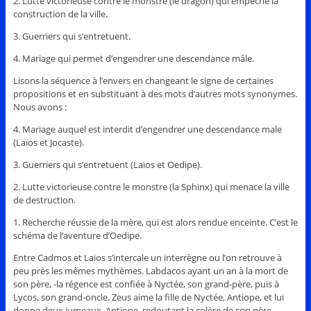
2. Lutte victorieuse contre le monstre (le dragon) qui empêche la
construction de la ville.
3. Guerriers qui s’entretuent.
4. Mariage qui permet d’engendrer une descendance mâle.
Lisons la séquence à l’envers en changeant le signe de certaines
propositions et en substituant à des mots d’autres mots synonymes.
Nous avons :
4. Mariage auquel est interdit d’engendrer une descendance male
(Laïos et Jocaste).
3. Guerriers qui s’entretuent (Laïos et Oedipe).
2. Lutte victorieuse contre le monstre (la Sphinx) qui menace la ville
de destruction.
1. Recherche réussie de la mère, qui est alors rendue enceinte. C’est le
schéma de l’aventure d’Oedipe.
Entre Cadmos et Laïos s’intercale un interrègne ou l’on retrouve à
peu près les mêmes mythèmes. Labdacos ayant un an à la mort de
son père, -la régence est confiée à Nyctée, son grand-père, puis à
Lycos, son grand-oncle. Zeus aime la fille de Nyctée, Antiope, et lui
donne deux jumeaux. Antiope, redoutant la colère de son père,