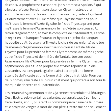
de choix, la prophétesse Cassandre, jadis promise à Apollon, à qui
elle s’est refusée. Pendant son absence, Clytemnestre, qui a
accumulé les raisons de rancune contre son mari, cède à Egisthe et
vit ouvertement avec lui. De même que Thyeste avait pris pour
maîtresse la femme d’Atrée, Egisthe, le fils de Thyeste prend pour
maîtresse la femme d’Agamemnon, le fils d’Atrée, son cousin. Au
retour d’Agamemnon, et avec la complicité de Clytemnestre, Egisthe
le reçoit en un banquet fastueux et hypocrite (écho du banquet
hypocrite ou Atrée a servi a Thyeste la chair de ses enfants) et le tue :
de même qu’Agamemnon avait tué son cousin Tantale, fils de
Thyeste pour lui prendre sa femme Clytemnestre, de même Egisthe,
autre fils de Thyeste et demi-frère de Tantale, tue son cousin
Agamemnon, fils d’Atrée, pour lui prendre sa femme Clytemnestre.
Agamemnon, qui a tué sa propre fille et violé l’épouse d’un dieu,
Cassandre, est ainsi puni. Egisthe a ainsi accompli une forme
atténuée de l’inceste et une forme atténuée du fratricide. Pour ces
deux crimes, il lui reste à subir un châtiment qui portera à son tour la
marque de l’inceste et du parenticide.
Les enfants d’Agamemnon et de Clytemnestre s’enfuient à l’étranger.
C’est Electre, selon certaines variantes, qui aurait sauvé son jeune
frère Oreste, et qui, plus tard lui communique la haine de leur mère
et le projet de venger la mort de leur père. Oreste tue non seulement