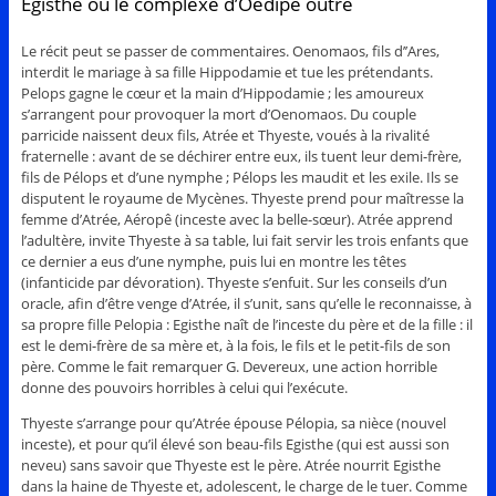
Egisthe ou le complexe d’Oedipe outré
Le récit peut se passer de commentaires. Oenomaos, fils d’’Ares,
interdit le mariage à sa fille Hippodamie et tue les prétendants.
Pelops gagne le cœur et la main d’Hippodamie ; les amoureux
s’arrangent pour provoquer la mort d’Oenomaos. Du couple
parricide naissent deux fils, Atrée et Thyeste, voués à la rivalité
fraternelle : avant de se déchirer entre eux, ils tuent leur demi-frère,
fils de Pélops et d’une nymphe ; Pélops les maudit et les exile. Ils se
disputent le royaume de Mycènes. Thyeste prend pour maîtresse la
femme d’Atrée, Aéropê (inceste avec la belle-sœur). Atrée apprend
l’adultère, invite Thyeste à sa table, lui fait servir les trois enfants que
ce dernier a eus d’une nymphe, puis lui en montre les têtes
(infanticide par dévoration). Thyeste s’enfuit. Sur les conseils d’un
oracle, afin d’être venge d’Atrée, il s’unit, sans qu’elle le reconnaisse, à
sa propre fille Pelopia : Egisthe naît de l’inceste du père et de la fille : il
est le demi-frère de sa mère et, à la fois, le fils et le petit-fils de son
père. Comme le fait remarquer G. Devereux, une action horrible
donne des pouvoirs horribles à celui qui l’exécute.
Thyeste s’arrange pour qu’Atrée épouse Pélopia, sa nièce (nouvel
inceste), et pour qu’il élevé son beau-fils Egisthe (qui est aussi son
neveu) sans savoir que Thyeste est le père. Atrée nourrit Egisthe
dans la haine de Thyeste et, adolescent, le charge de le tuer. Comme