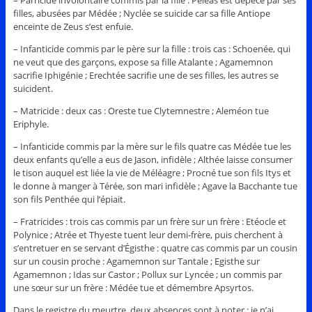
– Parricide involontaire commis par la fille : Péléas est dépecé par ses
filles, abusées par Médée ; Nyclée se suicide car sa fille Antiope
enceinte de Zeus s’est enfuie.
– Infanticide commis par le père sur la fille : trois cas : Schoenée, qui
ne veut que des garçons, expose sa fille Atalante ; Agamemnon
sacrifie Iphigénie ; Erechtée sacrifie une de ses filles, les autres se
suicident.
– Matricide : deux cas : Oreste tue Clytemnestre ; Aleméon tue
Eriphyle.
– Infanticide commis par la mère sur le fils quatre cas Médée tue les
deux enfants qu’elle a eus de Jason, infidèle ; Althée laisse consumer
le tison auquel est liée la vie de Méléagre ; Procné tue son fils Itys et
le donne à manger à Térée, son mari infidèle ; Agave la Bacchante tue
son fils Penthée qui l’épiait.
– Fratricides : trois cas commis par un frère sur un frère : Etéocle et
Polynice ; Atrée et Thyeste tuent leur demi-frère, puis cherchent à
s’entretuer en se servant d’Égisthe : quatre cas commis par un cousin
sur un cousin proche : Agamemnon sur Tantale ; Egisthe sur
Agamemnon ; Idas sur Castor ; Pollux sur Lyncée ; un commis par
une sœur sur un frère : Médée tue et démembre Apsyrtos.
Dans le registre du meurtre, deux absences sont à noter : je n’ai