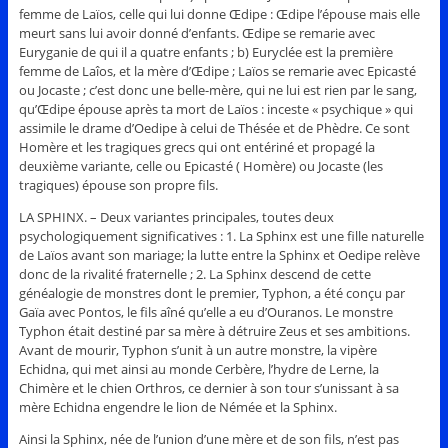
femme de Laïos, celle qui lui donne Œdipe : Œdipe l’épouse mais elle
meurt sans lui avoir donné d’enfants. Œdipe se remarie avec
Euryganie de qui il a quatre enfants ; b) Euryclée est la première
femme de Laîos, et la mère d’Œdipe ; Laïos se remarie avec Epicasté
ou Jocaste ; c’est donc une belle-mère, qui ne lui est rien par le sang,
qu’Œdipe épouse après ta mort de Laïos : inceste « psychique » qui
assimile le drame d’Oedipe à celui de Thésée et de Phèdre. Ce sont
Homère et les tragiques grecs qui ont entériné et propagé la
deuxième variante, celle ou Epicasté ( Homère) ou Jocaste (les
tragiques) épouse son propre fils.
LA SPHINX. – Deux variantes principales, toutes deux
psychologiquement significatives : 1. La Sphinx est une fille naturelle
de Laïos avant son mariage; la lutte entre la Sphinx et Oedipe relève
donc de la rivalité fraternelle ; 2. La Sphinx descend de cette
généalogie de monstres dont le premier, Typhon, a été conçu par
Gaïa avec Pontos, le fils aîné qu’elle a eu d’Ouranos. Le monstre
Typhon était destiné par sa mère à détruire Zeus et ses ambitions.
Avant de mourir, Typhon s’unit à un autre monstre, la vipère
Echidna, qui met ainsi au monde Cerbère, l’hydre de Lerne, la
Chimère et le chien Orthros, ce dernier à son tour s’unissant à sa
mère Echidna engendre le lion de Némée et la Sphinx.
Ainsi la Sphinx, née de l’union d’une mère et de son fils, n’est pas