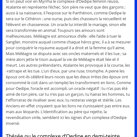
Si on peut voir en Myrrha le complexe d’Oedipe féminin réussi,
Atalante en représente l’échec. Son père ne veut que des garçons ;
aussi à sa naissance, il l’expose sur le Parthénon, comme Oedipe le
sera sur le Cithéron ; une ourse, puis des chasseurs la recueillent et
l’élèvent en chasseresse. Un oracle lui interdit le mariage, sinon elle
sera transformée en animal. Toujours ses amours sont
malheureuses. Méléagre est amoureux d’elle : elle l’aide à tuer le
Sanglier, monstre auquel comme chaque héros grec, il a à se mesurer
pour conquérir le royaume auquel il a droit et la femme qu’il aime.
Mais Méléagre se dispute avec ses oncles maternels et il les tue ; sa
mère alors jette le tison auquel la vie de Méléagre était liée et il
meurt. Les autres prétendants, Atalante les provoque à la course, les
-rattrape et les tue. L’un d’eux, par une ruse, triomphe. A peine les
époux ont-ils célébré leurs noces que les dieux irrites (les époux ont
consommé le coït dans un temple) les transforment en lions. Comme
pour Oedipe, l’oracle est accompli, un oracle négatif : tu n’as pas été
aimé de ton père, car tu n’es pas un garçon, tu haïras les hommes, tu
t’efforceras de rivaliser avec eux, tu resteras vierge et stérile. Les
Anciens en effet croyaient que les lions ne s’unissaient pas entre eux,
mais aux léopards. L’identification au père qui rejette, la
revendication virile, semblent ici les signes d’un complexe d’Oedipe
inversé.
Thésée ou le complexe d’Oedipe en demi-teinte