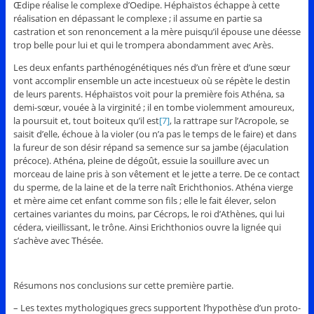
Œdipe réalise le complexe d’Oedipe. Héphaïstos échappe à cette
réalisation en dépassant le complexe ; il assume en partie sa
castration et son renoncement a la mère puisqu’il épouse une déesse
trop belle pour lui et qui le trompera abondamment avec Arès.
Les deux enfants parthénogénétiques nés d’un frère et d’une sœur
vont accomplir ensemble un acte incestueux où se répète le destin
de leurs parents. Héphaïstos voit pour la première fois Athéna, sa
demi-sœur, vouée à la virginité ; il en tombe violemment amoureux,
la poursuit et, tout boiteux qu’il est
[7]
, la rattrape sur l’Acropole, se
saisit d’elle, échoue à la violer (ou n’a pas le temps de le faire) et dans
la fureur de son désir répand sa semence sur sa jambe (éjaculation
précoce). Athéna, pleine de dégoût, essuie la souillure avec un
morceau de laine pris à son vêtement et le jette a terre. De ce contact
du sperme, de la laine et de la terre naît Erichthonios. Athéna vierge
et mère aime cet enfant comme son fils ; elle le fait élever, selon
certaines variantes du moins, par Cécrops, le roi d’Athènes, qui lui
cédera, vieillissant, le trône. Ainsi Erichthonios ouvre la lignée qui
s’achève avec Thésée.
Résumons nos conclusions sur cette première partie.
– Les textes mythologiques grecs supportent l’hypothèse d’un proto-