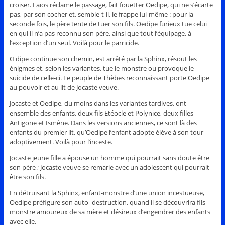
croiser. Laïos réclame le passage, fait fouetter Oedipe, qui ne s’écarte
pas, par son cocher et, semble-t-il, le frappe lui-même : pour la
seconde fois, le père tente de tuer son fils. Oedipe furieux tue celui
en qui il n’a pas reconnu son père, ainsi que tout l’équipage, à
l’exception d’un seul. Voilà pour le parricide.
Œdipe continue son chemin, est arrêté par la Sphinx, résout les
énigmes et, selon les variantes, tue le monstre ou provoque le
suicide de celle-ci. Le peuple de Thèbes reconnaissant porte Oedipe
au pouvoir et au lit de Jocaste veuve.
Jocaste et Oedipe, du moins dans les variantes tardives, ont
ensemble des enfants, deux fils Etéocle et Polynice, deux filles
Antigone et Ismène. Dans les versions anciennes, ce sont là des
enfants du premier lit, qu’Oedipe l’enfant adopte élève à son tour
adoptivement. Voilà pour l’inceste.
Jocaste jeune fille a épouse un homme qui pourrait sans doute être
son père ; Jocaste veuve se remarie avec un adolescent qui pourrait
être son fils.
En détruisant la Sphinx, enfant-monstre d’une union incestueuse,
Oedipe préfigure son auto- destruction, quand il se découvrira fils-
monstre amoureux de sa mère et désireux d’engendrer des enfants
avec elle.