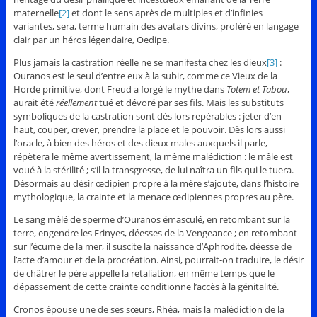
maternelle
[2]
et dont le sens après de multiples et d’infinies
variantes, sera, terme humain des avatars divins, proféré en langage
clair par un héros légendaire, Oedipe.
Plus jamais la castration réelle ne se manifesta chez les dieux
[3]
:
Ouranos est le seul d’entre eux à la subir, comme ce Vieux de la
Horde primitive, dont Freud a forgé le mythe dans
Totem et Tabou
,
aurait été
réellement
tué et dévoré par ses fils. Mais les substituts
symboliques de la castration sont dès lors repérables : jeter d’en
haut, couper, crever, prendre la place et le pouvoir. Dès lors aussi
l’oracle, à bien des héros et des dieux males auxquels il parle,
répètera le même avertissement, la même malédiction : le mâle est
voué à la stérilité ; s’il la transgresse, de lui naîtra un fils qui le tuera.
Désormais au désir œdipien propre à la mère s’ajoute, dans l’histoire
mythologique, la crainte et la menace œdipiennes propres au père.
Le sang mêlé de sperme d’Ouranos émasculé, en retombant sur la
terre, engendre les Erinyes, déesses de la Vengeance ; en retombant
sur l’écume de la mer, il suscite la naissance d’Aphrodite, déesse de
l’acte d’amour et de la procréation. Ainsi, pourrait-on traduire, le désir
de châtrer le père appelle la retaliation, en même temps que le
dépassement de cette crainte conditionne l’accès à la génitalité.
Cronos épouse une de ses sœurs, Rhéa, mais la malédiction de la