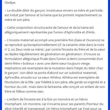
Oedipe.
– Le double désir du garçon, incestueux envers sa mère et parricide,
est induit par l’amour et la haine que lui portent respectivement sa
mère et son père.
– Cette conjonction structurante de l’amour et de la haine est
allégoriquement représentée par l’union d’Aphrodite et d’Arès.
– L’inceste maternel accompli une première fois (Gaïa et Ouranos) ne
se reproduit qu’exceptionnellement (cf. la variante citée dans la note
n’ 2, ou Zeus viole sa mère) ; par contre l’inceste du frère et de la sœur
se répète régulièrement de génération en génération ; il trouve sa
formulation allégorique finale dans l’union à demi consommée d’un
demi-frère « boiteux » avec une demi-sœur toujours vierge.
Héphaïstos est exemplaire de la mutation dans l’objet du désir chez
le garçon : son désir se porte d’abord sur un substitut maternel,
Aphrodite, ensuite sur sa sœur Athéna. Athéna est exemplaire de
l’évolution de la fille : par fidélité à son père, elle garde sa virginité et a
horreur du coït ; mais dans le fantasme, elle conçoit un enfant de son
frère et l’élève comme sien.
– L’enfant de l’inceste est à la fois un monstre et un héros
triomphant. Un monstre, car il incarne pour ses parents l’horreur du
désir interdit et transgressé. Un héros triomphant car il est pour sa