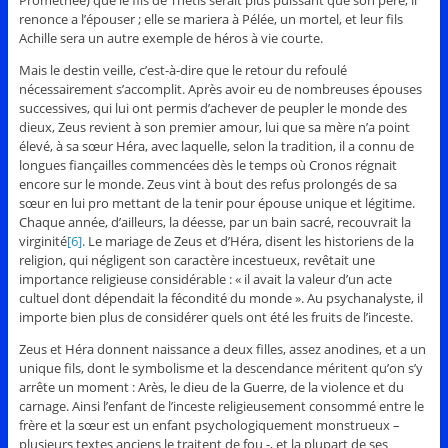
renonce a l’épouser ; elle se mariera à Pélée, un mortel, et leur fils
Achille sera un autre exemple de héros à vie courte.
Mais le destin veille, c’est-à-dire que le retour du refoulé
nécessairement s’accomplit. Après avoir eu de nombreuses épouses
successives, qui lui ont permis d’achever de peupler le monde des
dieux, Zeus revient à son premier amour, lui que sa mère n’a point
élevé, à sa sœur Héra, avec laquelle, selon la tradition, il a connu de
longues fiançailles commencées dès le temps où Cronos régnait
encore sur le monde. Zeus vint à bout des refus prolongés de sa
sœur en lui pro mettant de la tenir pour épouse unique et légitime.
Chaque année, d’ailleurs, la déesse, par un bain sacré, recouvrait la
virginité
[6]
. Le mariage de Zeus et d’Héra, disent les historiens de la
religion, qui négligent son caractère incestueux, revêtait une
importance religieuse considérable : « il avait la valeur d’un acte
cultuel dont dépendait la fécondité du monde ». Au psychanalyste, il
importe bien plus de considérer quels ont été les fruits de l’inceste.
Zeus et Héra donnent naissance a deux filles, assez anodines, et a un
unique fils, dont le symbolisme et la descendance méritent qu’on s’y
arrête un moment : Arès, le dieu de la Guerre, de la violence et du
carnage. Ainsi l’enfant de l’inceste religieusement consommé entre le
frère et la sœur est un enfant psychologiquement monstrueux –
plusieurs textes anciens le traitent de fou -, et la plupart de ses