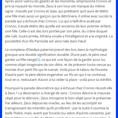
Après avoir vaincu les géants et les monstres, emprisonné Cronos et
pris la royauté du monde, Zeus à son tour est marque du même
signe : maudit par Cronos et Gaïa, qui prédisent qu’il aura de Métis
une fille mais aussi un garçon qui le détrônera, il utilise avec succès la
parade qui a échoué chez Cronos. Lui qui a failli être avalé par
Cronos, il avale Métis dès qu’elle est enceinte de leur premier enfant,
une fille. Celle-ci est des lors portée par son père, du crâne duquel
elle naît, toute armée, Athéna vouée a l’intelligence et a la virginité. La
possibilité d’un fils Parricide est ainsi niée dans l’œuf.
Le complexe d’Oedipe paternel prend des lors dans la mythologie
grecque une double signification durable. D’une part, le père veut
garder sa fille vierge
[5]
, ce qui est une façon de la garder pour lui,
comme objet imaginaire de son désir, et de prévenir toute venue au
monde d’un petit-fils qui le tuerait. Voilà pour le tabou de l’inceste.
D’autre part, le père désire engendrer un fils en qui il se continue,
tout en e. redoutant d’avoir à lui céder la place : voilà pour la stérilité.
Pourquoi la parade dévoratrice qui a échoué chez Cronos réussit-elle
à Zeus ? La dévoration a changé de sens : Cronos dévore le mauvais
objet pour le détruire ; Zeus introjecte le bon objet pour le préserver.
Par ailleurs, Zeus déjoue les oracles, au lieu de les accomplir en
transgressant les interdits qu’ils profèrent : par la suite il courtise la
belle Thétis, mais, averti par l’oracle (ou selon d’autres variantes, par
Prométhée) que le fils de Thétis serait plus puissant que son père, il