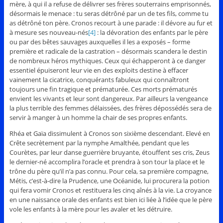
mère, à qui il a refuse de délivrer ses frères souterrains emprisonnés,
désormais le menace : tu seras détrôné par un de tes fils, comme tu
as détrôné ton père. Cronos recourt à une parade : il dévore au fur et
à mesure ses nouveau-nés
[4]
: la dévoration des enfants par le père
ou par des bêtes sauvages auxquelles il les a exposés – forme
première et radicale de la castration – désormais scandera le destin
de nombreux héros mythiques. Ceux qui échapperont à ce danger
essentiel épuiseront leur vie en des exploits destine à effacer
vainement la cicatrice, conquérants fabuleux qui connaîtront
toujours une fin tragique et prématurée. Ces morts prématurés
envient les vivants et leur sont dangereux. Par ailleurs la vengeance
la plus terrible des femmes délaissées, des frères dépossédés sera de
servir à manger à un homme la chair de ses propres enfants.
Rhéa et Gaïa dissimulent à Cronos son sixième descendant. Elevé en
Crête secrètement par la nymphe Amalthée, pendant que les
Courètes, par leur danse guerrière bruyante, étouffent ses cris, Zeus
le dernier-né accomplira l’oracle et prendra à son tour la place et le
trône du père qu’il n’a pas connu. Pour cela, sa première compagne,
Métis, c’est-à-dire la Prudence, une Océanide, lui procurera la potion
qui fera vomir Cronos et restituera les cinq aînés à la vie. La croyance
en une naissance orale des enfants est bien ici liée à l’idée que le père
vole les enfants à la mère pour les avaler et les détruire.