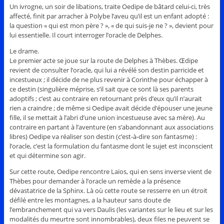
Un ivrogne, un soir de libations, traite Oedipe de bâtard celui-ci, très
affecté, finit par arracher à Polybe l’aveu qu’il est un enfant adopté :
la question « qui est mon père ? », « de qui suis-je ne ? », devient pour
lui essentielle. Il court interroger l’oracle de Delphes.
Le drame.
Le premier acte se joue sur la route de Delphes à Thèbes. Œdipe
revient de consulter l’oracle, qui lui a révélé son destin parricide et
incestueux ; il décide de ne plus revenir à Corinthe pour échapper à
ce destin (singulière méprise, s’il sait que ce sont là ses parents
adoptifs ; c’est au contraire en retournant près d’eux qu’il n’aurait
rien a craindre ; de même si Oedipe avait décide d’épouser une jeune
fille, il se mettait à l’abri d’une union incestueuse avec sa mère). Au
contraire en partant à l’aventure (en s’abandonnant aux associations
libres) Oedipe va réaliser son destin (c’est-à-dire son fantasme) :
l’oracle, c’est la formulation du fantasme dont le sujet est inconscient
et qui détermine son agir.
Sur cette route, Oedipe rencontre Laïos, qui en sens inverse vient de
Thèbes pour demander à l’oracle un remède a la présence
dévastatrice de la Sphinx. Là où cette route se resserre en un étroit
défilé entre les montagnes, a la hauteur sans doute de
l’embranchement qui va vers Daulis (les variantes sur le lieu et sur les
modalités du meurtre sont innombrables), deux files ne peuvent se