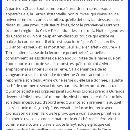
A partir du Chaos, tout commence à prendre un sens lorsque
apparaît Gaïa, la Terre substantielle, non cultivée, qui divise le vide
universel en trois zones : le milieu, qu’elle détient, l’au-dessus, et l’en-
dessous. Gaïa produit plusieurs êtres, dont le premier-né Ouranos
occupe la région du Ciel. A l’exception des êtres de la Nuit, engendrés
du Chaos et qui vont peupler l’en-dessous, tout ce qui existe va
naître du couple primitif et incestueux formé par Gaïa et son fils
Ouranos: les dieux et les monstres. Seul le Ciel en effet « couvre » la
Terre entière. Lasse de la fécondité perpétuelle à laquelle la
condamnent les assiduités de son époux, irritée de la haine que cet
époux porte à ceux de ses fils monstres qu’il contraint à vivre
emprisonnés a l’intérieur de la Terre, Gaïa demande aide et
vengeance à ses fils divins. Le dernier-né Cronos accepte de
répondre à son désir. Armé d’une serpe qu’elle lui a donnée, il guette,
caché, le commerce sexuel de ses parents, l’interrompt, émascule
Ouranos et jette ses organes génitaux. Ainsi Cronos prend à Ouranos
devenu stérile la royauté du monde. Ainsi la mère a réalisé deux fois
son désir incestueux, d’abord avec Ouranos son premier fils auquel
elle s’est unie de façon répétée, ensuite de façon indirecte avec
Cronos son dernier fils, qu’elle provoque a voir la scène primitive, à
éliminer le rival de la couche maternelle et à châtrer le père. Ainsi
commence a courir à travers toute la mythologie grecque cet
héritage du désir phallique et incestueux émanant de la Terre