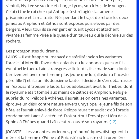
s’enfuit, Nyctée se suicide et charge Lycos, son frère, de le venger.
Celui-ci tue le roi chez qui Antiope s’est réfugiée, la ramène
prisonnière et la maltraite. Nés pendant le trajet de retour les deux
jumeaux Amphion et Zéthos sont exposés puis élevés par des
bergers. A leur tour ils se vengent en tuant Lycos et attachent
vivante sa femme Pirée a la queue d’un taureau qui la déchire sur des
rochers.
Les protagonistes du drame.
LAIOS. – Il est frappe ou menacé de stérilité : selon les variantes
l’oracle lui interdit d’avoir des enfants ou lui annonce que son fils
éventuel le tuera. Laïos transgresse l’interdit, il se marie sans doute
tardivement avec une femme plus jeune que lui (allusion à l’inceste
père-fille ?) et il a un fils deuxième faute. Il décide de s’en débarrasser
en l’exposant troisième faute. Laïos adolescent avait fui Thèbes, dont
le royaume était tombé aux mains de Zéthos et Amphion. Réfugie
auprès du roi Pélops à Athènes, il aurait, selon certaines variantes,
éprouve un désir contre nature envers Chrysippe, le jeune fils de son
hôte, et l’aurait enlevé de force. Pélops l’aurait maudit : d’où l’oracle
condamnant Laïos à la stérilité. D’où surtout l’envoi par Héra de la
Sphinx à Thèbes quand Laïos eut recouvré son royaume
[12]
.
JOCASTE – Les variantes anciennes, pré-homériques, distinguent la
mère et la femme d’Œdipe : a) Epicasté ou Jocaste est la première