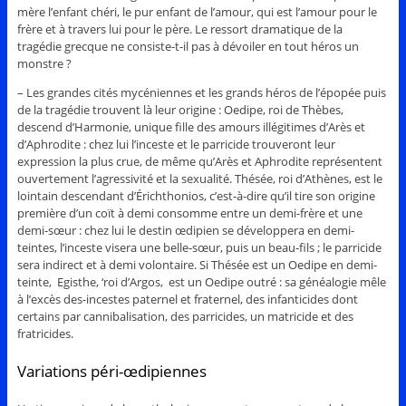
mère l’enfant chéri, le pur enfant de l’amour, qui est l’amour pour le
frère et à travers lui pour le père. Le ressort dramatique de la
tragédie grecque ne consiste-t-il pas à dévoiler en tout héros un
monstre ?
– Les grandes cités mycéniennes et les grands héros de l’épopée puis
de la tragédie trouvent là leur origine : Oedipe, roi de Thèbes,
descend d’Harmonie, unique fille des amours illégitimes d’Arès et
d’Aphrodite : chez lui l’inceste et le parricide trouveront leur
expression la plus crue, de même qu’Arès et Aphrodite représentent
ouvertement l’agressivité et la sexualité. Thésée, roi d’Athènes, est le
lointain descendant d’Érichthonios, c’est-à-dire qu’il tire son origine
première d’un coït à demi consomme entre un demi-frère et une
demi-sœur : chez lui le destin œdipien se développera en demi-
teintes, l’inceste visera une belle-sœur, puis un beau-fils ; le parricide
sera indirect et à demi volontaire. Si Thésée est un Oedipe en demi-
teinte, Egisthe, ‘roi d’Argos, est un Oedipe outré : sa généalogie mêle
à l’excès des-incestes paternel et fraternel, des infanticides dont
certains par cannibalisation, des parricides, un matricide et des
fratricides.
Variations péri-œdipiennes