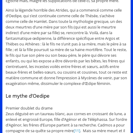
Egisthe mais, malgré les supplications de celle-ci, sa propre mère.
Ainsi la légende horrible des Atrides, qui a commencé comme celle
d’Oedipe, qui s’est continuée comme celle de Thésée, s’achève
comme celle de Hamlet. Dans toute la mythologie grecque, un des
deux meurtres d’une mère par son fils (qui est aussi le meurtre
indirect d’une mère par sa fille) se, rencontre là. Voilà, dans la
fantasmatique œdipienne, la différence spécifique entre Argos et
Thèbes ou Athènes : là le fils ne s’unit pas à sa mère, mais le père à sa
fille ; et là la fille poursuit sa mère de sa haine mortifère. Tout le reste,
le fils qui tue son père ou son beau-père, le père qui dévore ses
enfants, ou qui les expose a être dévorés par les bêtes, les frères qui
s’entretuent, les incestes voilés entre frères et sœurs, actifs entre
beaux-frères et belles-sœurs, ou cousins et cousines, tout ce reste est
matière commune et donne l’impression à Mycènes de venir, par son
exagération même, dissimuler le complexe d’Œdipe féminin.
Le mythe d’Oedipe
Premier doublet du drame
Zeus déguisé en un taureau blanc, aux cornes en croissant de lune, a
enlevé et engrossé Europe, fille d’Agénor et de Téléphassa. Sur l’ordre
d’Agénor, les frères d’Europe partent à sa recherche. Cadmos a pour
compagne de sa quête sa propre mère
[11]
. Mais sa mère meurt et il