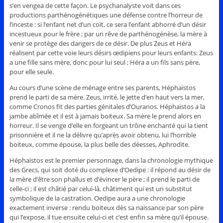
s’en vengea de cette façon. Le psychanalyste voit dans ces
productions parthénogénétiques une défense contre l’horreur de
l’inceste : si l’enfant net d’un coït, ce sera l’enfant abhorré d’un désir
incestueux pour le frère ; par un rêve de parthénogénèse, la mère à
venir se protège des dangers de ce désir. De plus Zeus et Héra
réalisent par cette voie leurs désirs œdipiens pour leurs enfants: Zeus
a une fille sans mère, donc pour lui seul ; Héra a un fils sans père,
pour elle seule.
Au cours d’une scène de ménage entre ses parents, Héphaïstos
prend le parti de sa mère. Zeus, irrité, le jette d’en haut vers la mer,
comme Cronos fit des parties génitales d’Ouranos. Héphaïstos a la
jambe abîmée et il est à jamais boiteux. Sa mère le prend alors en
horreur. Il se venge d’elle en forgeant un trône enchanté qui la tient
prisonnière et il ne la délivre qu’après avoir obtenu, lui l’horrible
boiteux, comme épouse, la plus belle des déesses, Aphrodite.
Héphaïstos est le premier personnage, dans la chronologie mythique
des Grecs, qui soit doté du complexe d’Oedipe : il répond au désir de
la mère d’être son phallus et d’évincer le père ; il prend le parti de
celle-ci ; il est châtié par celui-là, châtiment qui est un substitut
symbolique de la castration. Oedipe aura a une chronologie
exactement inverse : rendu boiteux dès sa naissance par son père
qui l’expose, il tue ensuite celui-ci et c’est enfin sa mère qu’il épouse.