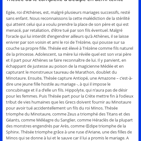
Egée, roi d’Athènes, est, malgré plusieurs mariages successifs, resté
sans enfant. Nous reconnaissons la cette malédiction de la stérilité
qui atteint celui qui a voulu prendre la place de son père et qui est
menacé, par retaliation, d’être tué par son fils éventuel. Malgré
l’oracle qui lui interdit d’engendrer ailleurs qu’à Athènes, il se laisse
enivrer par son voisin et ami le roi de Trézène, qui pousse sur sa
couche sa propre fille. Thésée est élevé à Trézène comme fils naturel
de la princesse. Adolescent, sa mère lui révèle quel est son vrai père
et il part pour Athènes se faire reconnaître de lui. Il y parvient, en
échappant de justesse au poison de la magicienne Médée et en
capturant le monstrueux taureau de Marathon, doublet du
Minotaure. Ensuite, Thésée capture Antiopé, une Amazone – c’est-à-
dire une jeune fille hostile au mariage -, à qui il impose le
concubinage et il a d’elle un fils. Hippolyte, qui n’aura pas de désir
pour les femmes. Puis Thésée part pour la Crète mettre fin à l’odieux
tribut de vies humaines que les Grecs doivent fournir au Minotaure
pour avoir tué accidentellement un fils du roi Minos. Thésée
triomphe du Minotaure, comme Zeus a triomphé des Titans et des
Géants, comme Méléagre du Sanglier, comme Héraclès de la plupart
des monstres engendrés par Arès, comme Œdipe triomphe de la
Sphinx. Thésée triomphe grâce à une ruse d’Ariane, une des filles de
Minos qui se donne à lui et le sauve car il lui a promis le mariage. A