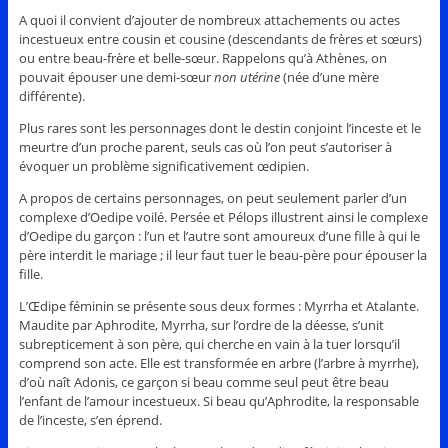
A quoi il convient d’ajouter de nombreux attachements ou actes
incestueux entre cousin et cousine (descendants de frères et sœurs)
ou entre beau-frère et belle-sœur. Rappelons qu’à Athènes, on
pouvait épouser une demi-sœur
non utérine
(née d’une mère
différente).
Plus rares sont les personnages dont le destin conjoint l’inceste et le
meurtre d’un proche parent, seuls cas où l’on peut s’autoriser à
évoquer un problème significativement œdipien.
A propos de certains personnages, on peut seulement parler d’un
complexe d’Oedipe voilé. Persée et Pélops illustrent ainsi le complexe
d’Oedipe du garçon : l’un et l’autre sont amoureux d’une fille à qui le
père interdit le mariage ; il leur faut tuer le beau-père pour épouser la
fille.
L’Œdipe féminin se présente sous deux formes : Myrrha et Atalante.
Maudite par Aphrodite, Myrrha, sur l’ordre de la déesse, s’unit
subrepticement à son père, qui cherche en vain à la tuer lorsqu’il
comprend son acte. Elle est transformée en arbre (l’arbre à myrrhe),
d’où naît Adonis, ce garçon si beau comme seul peut être beau
l’enfant de l’amour incestueux. Si beau qu’Aphrodite, la responsable
de l’inceste, s’en éprend.