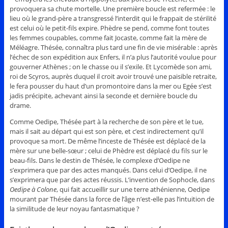
provoquera sa chute mortelle. Une première boucle est refermée : le
lieu où le grand-père a transgressé l’interdit qui le frappait de stérilité
est celui où le petit-fils expire. Phèdre se pend, comme font toutes
les femmes coupables, comme fait Jocaste, comme fait la mère de
Méléagre. Thésée, connaîtra plus tard une fin de vie misérable : après
l’échec de son expédition aux Enfers, il n’a plus l’autorité voulue pour
gouverner Athènes ; on le chasse ou il s’exile. Et Lycomède son ami,
roi de Scyros, auprès duquel il croit avoir trouvé une paisible retraite,
le fera pousser du haut d’un promontoire dans la mer ou Egée s’est
jadis précipite, achevant ainsi la seconde et dernière boucle du
drame.
Comme Oedipe, Thésée part à la recherche de son père et le tue,
mais il sait au départ qui est son père, et c’est indirectement qu’il
provoque sa mort. De même l’inceste de Thésée est déplacé de la
mère sur une belle-sœur ; celui de Phèdre est déplacé du fils sur le
beau-fils. Dans le destin de Thésée, le complexe d’Oedipe ne
s’exprimera que par des actes manqués. Dans celui d’Oedipe, il ne
s’exprimera que par des actes réussis. L’invention de Sophocle, dans
Oedipe à Colone
, qui fait accueillir sur une terre athénienne, Oedipe
mourant par Thésée dans la force de l’âge n’est-elle pas l’intuition de
la similitude de leur noyau fantasmatique ?