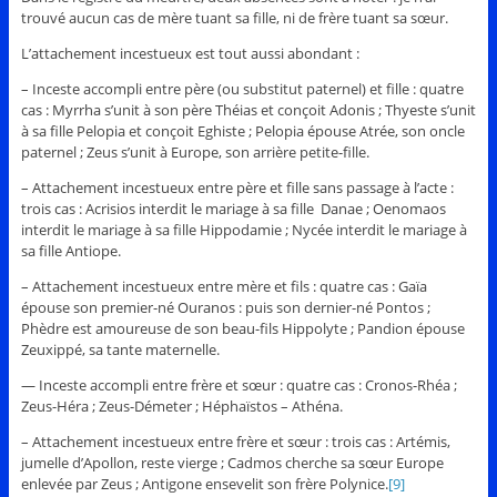
trouvé aucun cas de mère tuant sa fille, ni de frère tuant sa sœur.
L’attachement incestueux est tout aussi abondant :
– Inceste accompli entre père (ou substitut paternel) et fille : quatre
cas : Myrrha s’unit à son père Théias et conçoit Adonis ; Thyeste s’unit
à sa fille Pelopia et conçoit Eghiste ; Pelopia épouse Atrée, son oncle
paternel ; Zeus s’unit à Europe, son arrière petite-fille.
– Attachement incestueux entre père et fille sans passage à l’acte :
trois cas : Acrisios interdit le mariage à sa fille Danae ; Oenomaos
interdit le mariage à sa fille Hippodamie ; Nycée interdit le mariage à
sa fille Antiope.
– Attachement incestueux entre mère et fils : quatre cas : Gaïa
épouse son premier-né Ouranos : puis son dernier-né Pontos ;
Phèdre est amoureuse de son beau-fils Hippolyte ; Pandion épouse
Zeuxippé, sa tante maternelle.
— Inceste accompli entre frère et sœur : quatre cas : Cronos-Rhéa ;
Zeus-Héra ; Zeus-Démeter ; Héphaïstos – Athéna.
– Attachement incestueux entre frère et sœur : trois cas : Artémis,
jumelle d’Apollon, reste vierge ; Cadmos cherche sa sœur Europe
enlevée par Zeus ; Antigone ensevelit son frère Polynice.
[9]