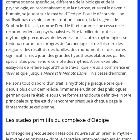
comme science spécifique, différente de la biologie et de la
psychologie, en reconnaissant que la névrose, et aussi le devenir
humain, se jouent sur le mythe d’Oedipe. Pour le découvrir, il ne
suffisait pas d’avoir, comme tout un chacun, lu la tragédie de
Sophocle. Il fallait, comme Freud le fit et comme il ne cessa de le
recommander aux psychanalystes, être familier de toute la
mythologie grecque, avoir des vues sur les autres mythologies, se
tenir au courant des progrès de l’archéologie et de l’histoire des
religions, des résultats des fouilles, des monuments et des textes
significatifs mis à jour, des grandes hypothèses élaborées par les
spécialistes pour rendre compte des mythes. A son exemple,
essayons de refaire aujourd’hui le travail que Freud a commencé en
1897 et que, jusqu’à
Moïse et le Monothéisme
, il n’a cessé d’enrichir.
Relisons tout d’abord d’un trait la mythologie grecque telle que
depuis plus d’un demi-siècle, l’immense érudition des philologues
germaniques l’a établie sous une forme sans doute définitive. Notre
principale surprise est d’y rencontrer presque à chaque page la
fantasmatique œdipienne.
Les stades primitifs du complexe d’Oedipe
La théogonie grecque selon Hésiode s’ouvre sur un premier mythe –
le mythe des origines – dont le caractère proto-œdipien est éclatant.