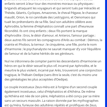
enfants seront à leur tour des monstres moraux ou physiques :
brigands attaquant les voyageurs et qui seront tués par Héraclès et
Thésée, Géants, Cyclopes, Amazones, le cheval Pégase, le chasseur
maudit, Orion, le roi cannibale des Lestrygons, et Oenomaos qui
tuait les prétendants de sa fille. Seul son adultère célèbre avec
Aphrodite, la femme d’Héphaïstos connaît une part d’heureuse
fécondité. Ils ont cinq enfants ; deux fils portent la marque
d’Aphrodite : Eros, le désir d’amour, et Anteros, l’amour partage ;
deux autres fils seront les compagnons d’Arès au combat : Déimos, la
crainte et Phobos, la terreur ; le cinquième, une fille, porte le nom
d’Harmonie ; le psychanalyste ne saurait manquer d’y voir l’équilibre
de l’amour et de la haine hérités de ses géniteurs.
Nul ne s’étonnera de compter parmi les descendants d’Harmonie un
héros en qui le désir sexuel le plus vif, incarné par Aphrodite, et le
meurtre le plus violent, incarné par Arès, trouveront une conjonction
tragique, le Thébain Oedipe (sans être la seule, c’est du moins une
des généalogies les plus acceptées d’Oedipe).
Le couple incestueux Zeus-Héra est à l’origine d’un second couple
également incestueux, celui d’Héphaïstos et d’Athéna. De même
qu’Athéna est née de son père, Héphaïstos a été conçu par sa mère
sans un secours masculin. La raison donnée par les mythographes
est qu’Héra, furieuse des adultères répétés et prolifiques de Zeus,