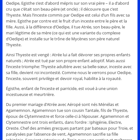
Oedipe, Egisthe s’est d’abord mépris sur son vrai père – il a d’abord
cru que c’était son beau-père (et oncle) ; il découvre que c’est
Thyeste. Mais l’inceste commis par Oedipe est celui d’un fils avec sa
mère. Egisthe par contre est le fruit d’un inceste entre le père et la
fille. Aussi, à la différence d’Oedipe, il tue Atrée, son beau-père, le
mari légitime de sa mère (ce qui est une variante du complexe
d’Oedipe) et installe sur le trône de Mycènes son père naturel
Thyeste.
Ainsi Thyeste est vengé : Atrée lui a fait dévorer ses propres enfants
naturels ; Atrée est tué par son propre enfant adoptif. Mais aussi
l’inceste triomphe: Thyeste adultère avec sa belle-sœur, inceste avec
sa fille, devient roi incontesté. Comme nous le verrons pour Oedipe,
l’inceste, souvent privilège et devoir royal, habilite à la royauté.
Égisthe, enfant de l’inceste et parricide, est voué à une union
incestueuse et meurtrière.
Du premier mariage d’Atrée avec Aéropé sont nés Ménélas et
Agamemnon. Agamemnon tue son cousin Tantale, fils de Thyeste,
époux de Clytemnestre et force celle-ci à l’épouser. Agamemnon et
Clytemnestre ont trois enfants, dans l’ordre : Iphigénie, Electre,
Oreste. Chef des armées grecques partant par bateaux pour Troie, et
paralysées par l’absence de vent, Agamemnon sacrifie sa fille
Iphigénie. Il revient victorieux de Troie avec une captive et maîtresse