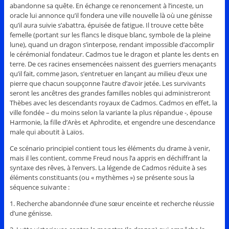
abandonne sa quête. En échange ce renoncement à l’inceste, un
oracle lui annonce qu’il fondera une ville nouvelle là où une génisse
qu’il aura suivie s’abattra, épuisée de fatigue. Il trouve cette bête
femelle (portant sur les flancs le disque blanc, symbole de la pleine
lune), quand un dragon s’interpose, rendant impossible d’accomplir
le cérémonial fondateur. Cadmos tue le dragon et plante les dents en
terre. De ces racines ensemencées naissent des guerriers menaçants
qu’il fait, comme Jason, s’entretuer en lançant au milieu d’eux une
pierre que chacun soupçonne l’autre d’avoir jetée. Les survivants
seront les ancêtres des grandes familles nobles qui administreront
Thèbes avec les descendants royaux de Cadmos. Cadmos en effet, la
ville fondée – du moins selon la variante la plus répandue -, épouse
Harmonie, la fille d’Arès et Aphrodite, et engendre une descendance
male qui aboutit à Laïos.
Ce scénario principiel contient tous les éléments du drame à venir,
mais il les contient, comme Freud nous l’a appris en déchiffrant la
syntaxe des rêves, à l’envers. La légende de Cadmos réduite à ses
éléments constituants (ou « mythèmes ») se présente sous la
séquence suivante :
1. Recherche abandonnée d’une sœur enceinte et recherche réussie
d’une génisse.