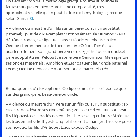
Un tiers environ de la mythologie grecque tourne autour de la
fantasmatique œdipienne. Voici une comptabilité, très
approximative, telle qu’on peut la tirer de la mythologie grecque
selon Grimal
[8]
.
– Violence ou meurtre d’un fils sur un père (ou sur un substitut
paternel) : plus de dix exemples : Cronos émascule Ouranos ; Zeus
détrône Cronos ; Oedipe tue Laïos ; Etéocle et Polynice exilent
Oedipe ; Heron menace de tuer son père Créon ; Persée tue
accidentellement son grand-père Acrisios; Egisthe tue son oncle.et
père adoptif Atrée ; Pelops tue son e père Oenomaos ; Méléagre tue
ses oncles maternels ; Amphion et Zéthos tuent leur oncle paternel
Lycos ; Oedipe menace de mort son oncle maternel Créon.
Remarquons qu’à l’exception d’Oedipe le meurtre n’est exercé que
sur des grand-père, beau-père ou oncle.
– Violence ou meurtre d’un Père sur un fils (ou sur un substitut) : six
cas : Cronos dévore ses cinq enfants ; Zeus jette d’en haut son beau-
fils Héphaïstos ; Heraclés devenu fou tue ses cinq enfants ; Atrée tue
les trois enfants de Thyeste auquel il les sert à manger ; Lycos expose
ses neveux, les fils d’Antiope ; Laïos expose Oedipe.