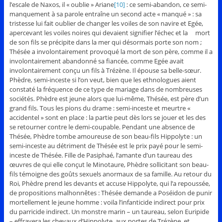
l’escale de Naxos, il « oublie » Ariane
[10]
: ce semi-abandon, ce semi-
manquement à sa parole entraîne un second acte « manqué » : sa
tristesse lui fait oublier de changer les voiles de son navire et Egée,
apercevant les voiles noires qui devaient signifier l’échec et la mort
de son fils se précipite dans la mer qui désormais porte son nom ;
Thésée a involontairement provoqué la mort de son père, comme il a
involontairement abandonné sa fiancée, comme Egée avait
involontairement conçu un fils à Trézène. Il épouse sa belle-sœur.
Phèdre, semi-inceste si l’on veut, bien que les ethnologues aient
constaté la fréquence de ce type de mariage dans de nombreuses
sociétés. Phèdre est jeune alors que lui-même, Thésée, est père d’un
grand fils. Tous les pions du drame : semi-inceste et meurtre «
accidentel » sont en place : la partie peut dès lors se jouer et les des
se retourner contre le demi-coupable. Pendant une absence de
Thésée, Phèdre tombe amoureuse de son beau-fils Hippolyte : un
semi-inceste au détriment de Thésée est le prix payé pour le semi-
inceste de Thésée. Fille de Pasiphaé, l’amante d’un taureau des
œuvres de qui elle conçut le Minotaure, Phèdre sollicitant son beau-
fils témoigne des goûts sexuels anormaux de sa famille. Au retour du
Roi, Phèdre prend les devants et accuse Hippolyte, qui l’a repoussée,
de propositions malhonnêtes : Thésée demande a Poséidon de punir
mortellement le jeune homme : voila l’infanticide indirect pour prix
du parricide indirect. Un monstre marin – un taureau, selon Euripide
– effrayera les chevaux d’Hippolyte, aux portes de Trézène, et