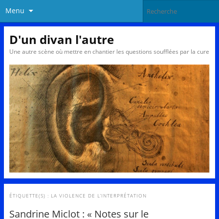
Menu
D'un divan l'autre
Une autre scène où mettre en chantier les questions soufflées par la cure
ÉTIQUETTE(S) :
LA VIOLENCE DE L’INTERPRÉTATION
Sandrine Miclot : « Notes sur le