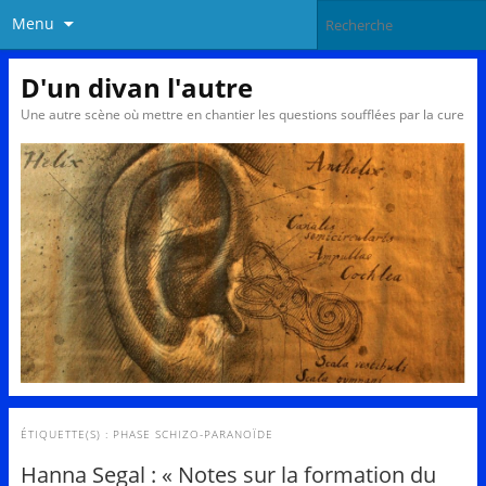
Menu
D'un divan l'autre
Une autre scène où mettre en chantier les questions soufflées par la cure
ÉTIQUETTE(S) :
PHASE SCHIZO-PARANOÏDE
Hanna Segal : « Notes sur la formation du