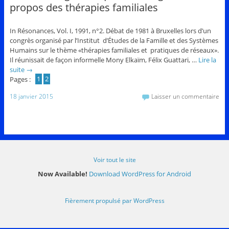
propos des thérapies familiales
In Résonances, Vol. I, 1991, n°2. Débat de 1981 à Bruxelles lors d’un
congrès organisé par l’Institut d’Études de la Famille et des Systèmes
Humains sur le thème «thérapies familiales et pratiques de réseaux».
Il réunissait de façon informelle Mony Elkaïm, Félix Guattari, …
Lire la
suite
→
Pages :
1
2
18 janvier 2015
Laisser un commentaire
Voir tout le site
Now Available!
Download WordPress for Android
Fièrement propulsé par WordPress