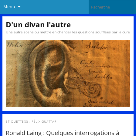
Menu
D'un divan l'autre
Une autre scène où mettre en chantier les questions soufflées par la cure
ÉTIQUETTE(S) :
FÉLIX GUATTARI
Ronald Laing : Quelques interrogations à