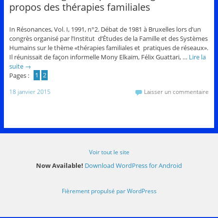
propos des thérapies familiales
In Résonances, Vol. I, 1991, n°2. Débat de 1981 à Bruxelles lors d’un
congrès organisé par l’Institut d’Études de la Famille et des Systèmes
Humains sur le thème «thérapies familiales et pratiques de réseaux».
Il réunissait de façon informelle Mony Elkaïm, Félix Guattari, …
Lire la
suite
→
Pages :
1
2
18 janvier 2015
Laisser un commentaire
Voir tout le site
Now Available!
Download WordPress for Android
Fièrement propulsé par WordPress