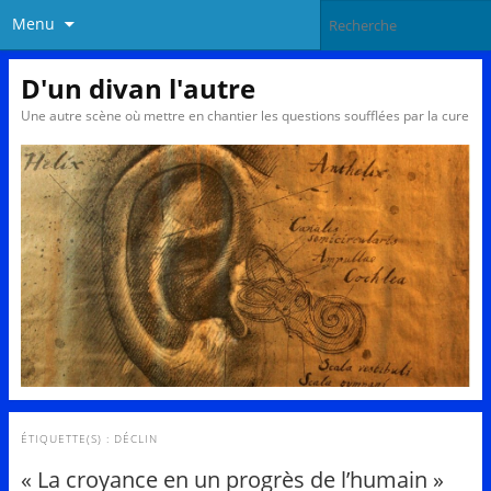
Menu
D'un divan l'autre
Une autre scène où mettre en chantier les questions soufflées par la cure
ÉTIQUETTE(S) :
DÉCLIN
« La croyance en un progrès de l’humain »