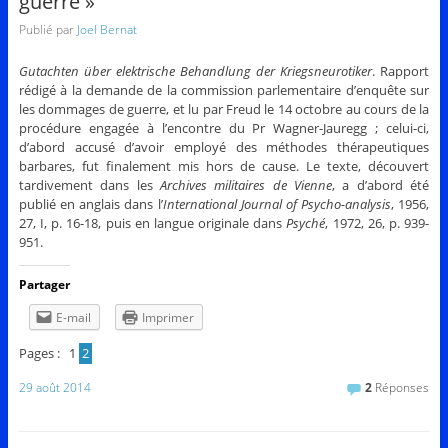
guerre »
Publié par
Joel Bernat
Gutachten über elektrische Behandlung der Kriegsneurotiker
. Rapport
rédigé à la demande de la commission parlementaire d’enquête sur
les dommages de guerre, et lu par Freud le 14 octobre au cours de la
procédure engagée à l’encontre du Pr Wagner-Jauregg ; celui-ci,
d’abord accusé d’avoir employé des méthodes thérapeutiques
barbares, fut finalement mis hors de cause. Le texte, découvert
tardivement dans les
Archives militaires de Vienne
, a d’abord été
publié en anglais dans l’
International Journal of Psycho-analysis
, 1956,
27, I, p. 16-18, puis en langue originale dans
Psyché
, 1972, 26, p. 939-
951.
Partager
E-mail
Imprimer
Pages :
1
2
29 août 2014
2
Réponses