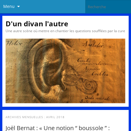
Menu
D'un divan l'autre
Une autre scène où mettre en chantier les questions soufflées par la cure
ARCHIVES MENSUELLES :
AVRIL 2018
Joël Bernat : « Une notion “ boussole ” :