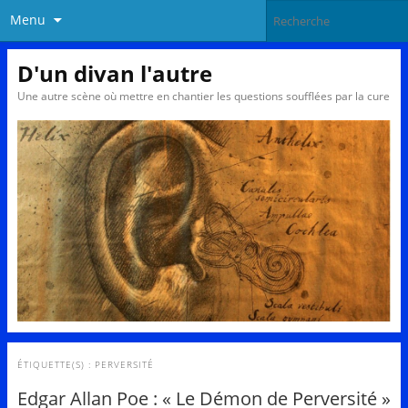
Menu
D'un divan l'autre
Une autre scène où mettre en chantier les questions soufflées par la cure
ÉTIQUETTE(S) :
PERVERSITÉ
Edgar Allan Poe : « Le Démon de Perversité »