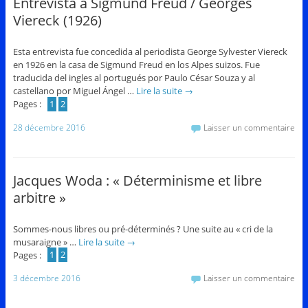
Entrevista a Sigmund Freud / Georges
Viereck (1926)
Esta entrevista fue concedida al periodista George Sylvester Viereck
en 1926 en la casa de Sigmund Freud en los Alpes suizos. Fue
traducida del ingles al portugués por Paulo César Souza y al
castellano por Miguel Ángel …
Lire la suite
→
Pages :
1
2
28 décembre 2016
Laisser un commentaire
Jacques Woda : « Déterminisme et libre
arbitre »
Sommes-nous libres ou pré-déterminés ? Une suite au « cri de la
musaraigne » …
Lire la suite
→
Pages :
1
2
3 décembre 2016
Laisser un commentaire