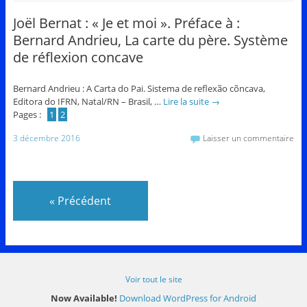
Joël Bernat : « Je et moi ». Préface à :
Bernard Andrieu, La carte du père. Système
de réflexion concave
Bernard Andrieu : A Carta do Pai. Sistema de reflexão cõncava,
Editora do IFRN, Natal/RN – Brasil, …
Lire la suite
→
Pages :
1
2
3 décembre 2016
Laisser un commentaire
«
Précédent
Voir tout le site
Now Available!
Download WordPress for Android