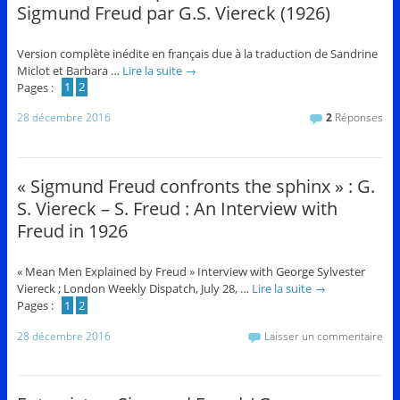
Sigmund Freud par G.S. Viereck (1926)
Version complète inédite en français due à la traduction de Sandrine
Miclot et Barbara …
Lire la suite
→
Pages :
1
2
28 décembre 2016
2
Réponses
« Sigmund Freud confronts the sphinx » : G.
S. Viereck – S. Freud : An Interview with
Freud in 1926
« Mean Men Explained by Freud » Interview with George Sylvester
Viereck ; London Weekly Dispatch, July 28, …
Lire la suite
→
Pages :
1
2
28 décembre 2016
Laisser un commentaire