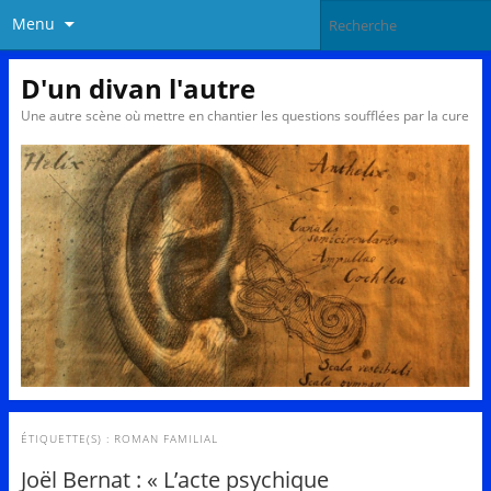
Menu
D'un divan l'autre
Une autre scène où mettre en chantier les questions soufflées par la cure
ÉTIQUETTE(S) :
ROMAN FAMILIAL
Joël Bernat : « L’acte psychique