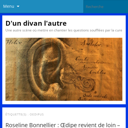
Menu
D'un divan l'autre
Une autre scène où mettre en chantier les questions soufflées par la cure
ÉTIQUETTE(S) :
OEDIPUS
Roseline Bonnellier : Œdipe revient de loin –