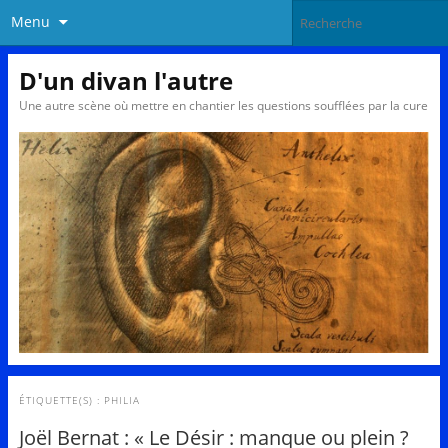
Menu
D'un divan l'autre
Une autre scène où mettre en chantier les questions soufflées par la cure
ÉTIQUETTE(S) :
PHILIA
Joël Bernat : « Le Désir : manque ou plein ?