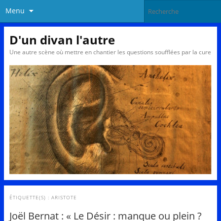
Menu
D'un divan l'autre
Une autre scène où mettre en chantier les questions soufflées par la cure
ÉTIQUETTE(S) :
ARISTOTE
Joël Bernat : « Le Désir : manque ou plein ?