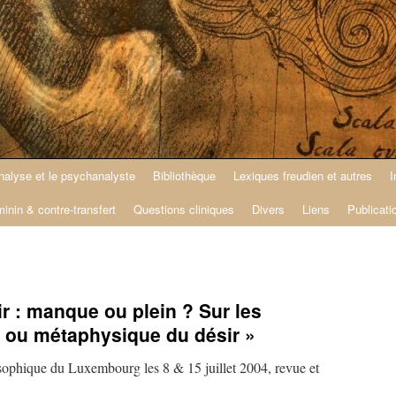
nalyse et le psychanalyste
Bibliothèque
Lexiques freudien et autres
I
minin & contre-transfert
Questions cliniques
Divers
Liens
Publicati
ir : manque ou plein ? Sur les
 ou métaphysique du désir »
osophique du Luxembourg les 8 & 15 juillet 2004, revue et