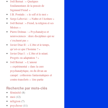
Joël Bernat : « Quelques
fondamentaux de la pensée de
Sigmund Freud »
J.B. Pontalis : « le self et le moi »
Serge Lebovici : « Naître et l’écriture »
Joël Bernat : « Freud, la religion et ses
Moïses »
Pierre Delmas : « Psychanalyse et
neurosciences : deux disciplines qui ne
s’excluent pas »
Javier Diaz II : « L’être et le temps,
qu’est-ce que l’homme ? »
Javier Diaz I : « L’être et le néant.
Progrès ou adaptation ? »
Joël Bernat : « L’amour
« expérimental » dans la cure
psychanalytique, ou du divan au
canapé : collusions fantasmatiques et
contre-transferts » 1ère partie
Recherche par mots-clés
féminité
(8)
moi
(12)
religion
(7)
psychose
(11)