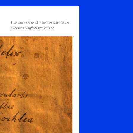
Une autre scène où mettre en chantier les
questions soufflées par la cure