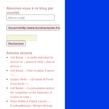
Abonnez-vous à ce blog par
courriel.
Adresse
e-
mail
Articles récents
Joël Bernat : « le mythe individuel du
névrosé ou « poésie et vérité » dans la
névrose »
Joël Bernat : « Peut-on parler d’amour
? »
Jacques Woda : « Qu’aurait dit Freud
d’Auschwitz ? »
Joël Bernat : « La présentation motrice
des symptômes (et des fantasmes) et
sa mise en scène »
Pierre Fédida & Patrick Lacoste : «
Psychopathologie / Métapsychologie.