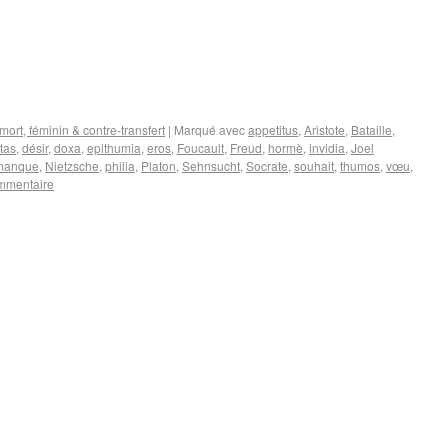
mort, féminin & contre-transfert
|
Marqué avec
appetitus
,
Aristote
,
Bataille
,
tas
,
désir
,
doxa
,
epithumia
,
eros
,
Foucault
,
Freud
,
hormè
,
invidia
,
Joel
manque
,
Nietzsche
,
philia
,
Platon
,
Sehnsucht
,
Socrate
,
souhait
,
thumos
,
vœu
,
ommentaire