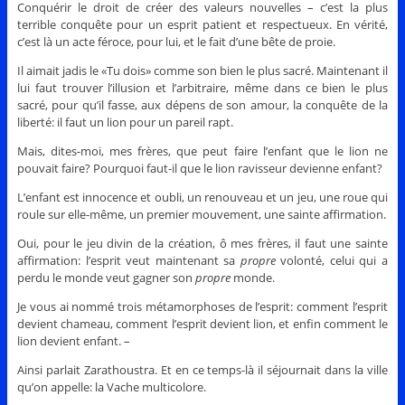
Conquérir le droit de créer des valeurs nouvelles – c’est la plus
terrible conquête pour un esprit patient et respectueux. En vérité,
c’est là un acte féroce, pour lui, et le fait d’une bête de proie.
Il aimait jadis le «Tu dois» comme son bien le plus sacré. Maintenant il
lui faut trouver l’illusion et l’arbitraire, même dans ce bien le plus
sacré, pour qu’il fasse, aux dépens de son amour, la conquête de la
liberté: il faut un lion pour un pareil rapt.
Mais, dites-moi, mes frères, que peut faire l’enfant que le lion ne
pouvait faire? Pourquoi faut-il que le lion ravisseur devienne enfant?
L’enfant est innocence et oubli, un renouveau et un jeu, une roue qui
roule sur elle-même, un premier mouvement, une sainte affirmation.
Oui, pour le jeu divin de la création, ô mes frères, il faut une sainte
affirmation: l’esprit veut maintenant sa
propre
volonté, celui qui a
perdu le monde veut gagner son
propre
monde.
Je vous ai nommé trois métamorphoses de l’esprit: comment l’esprit
devient chameau, comment l’esprit devient lion, et enfin comment le
lion devient enfant. –
Ainsi parlait Zarathoustra. Et en ce temps-là il séjournait dans la ville
qu’on appelle: la Vache multicolore.