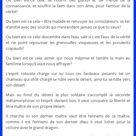
Ou bien est-ce cela: se nourrir des glands et de l’herbe de la
connaissance, et souffrir la faim dans son âme, pour l’amour de la
vérité?
Ou bien est-ce cela – être malade et renvoyer les consolateurs, se lier
d’amitié avec des sourds qui n’entendent jamais ce que tu veux?
Ou bien est-ce cela: descendre dans l’eau sale si c est l’eau de la vérité
et ne point repousser les grenouilles visqueuses et les purulents
crapauds?
Ou bien est-ce cela: aimer qui nous méprise et tendre la main au
fantôme lorsqu’il veut nous effrayer?
L’esprit robuste charge sur lui tous ces fardeaux pesants: tel un
chameau qui sitôt chargé se hâte vers le désert, ainsi lui se hâte vers
son désert.
Mais au fond du désert le plus solitaire s’accomplit la seconde
métamorphose: ici l’esprit devient lion, il veut conquérir la liberté et
être maître de son propre désert.
Il cherche ici son dernier maître veut être l’ennemi de ce maître,
comme il est l’ennemi de son dernier dieu; il veut lutter pour la
victoire avec le grand dragon.