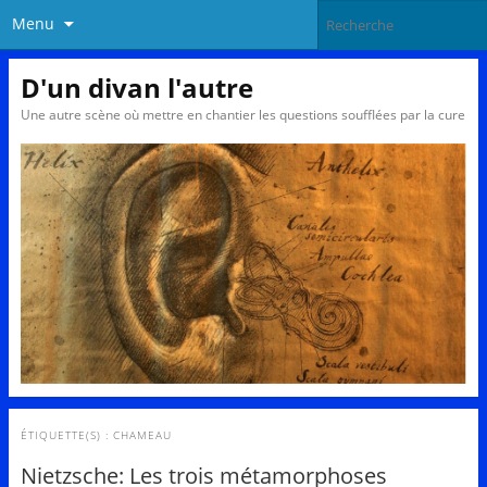
Menu
D'un divan l'autre
Une autre scène où mettre en chantier les questions soufflées par la cure
ÉTIQUETTE(S) :
CHAMEAU
Nietzsche: Les trois métamorphoses