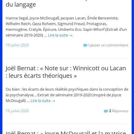
du langage
Hanna Segal, Joyce-McDougall, Jacques Lacan, Émile Benveniste,
Wilhelm Reich, Geza Roheim, Sigmund Freud, Protagoras,
Hermogène, Cratyle, Épicure, Umberto Eco, Sapir-Whorf (Extrait d’un
séminaire 2019-2020) …
Lire la suite
→
19 juillet 2020
Laisser un commentaire
Joël Bernat : « Note sur : Winnicott ou Lacan
: leurs écarts théoriques »
Ou bien : les écarts de leurs réalités psychiques dans la conception de
la psychanalyse… Extrait de séminaire 2019-2020 (inspiré de Joyce
McDougall) …
Lire la suite
→
19 juillet 2020
2
Réponses
Joël Bernat : « Joyce McDougall et la matrice