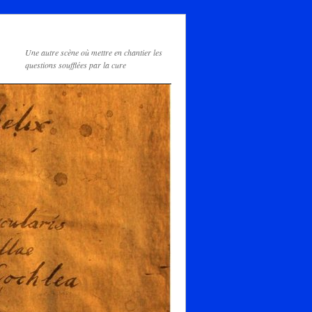
Une autre scène où mettre en chantier les
questions soufflées par la cure