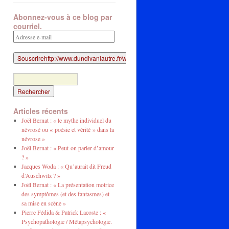
Abonnez-vous à ce blog par
courriel.
Adresse
e-
mail
Articles récents
Joël Bernat : « le mythe individuel du
névrosé ou « poésie et vérité » dans la
névrose »
Joël Bernat : « Peut-on parler d’amour
? »
Jacques Woda : « Qu’aurait dit Freud
d’Auschwitz ? »
Joël Bernat : « La présentation motrice
des symptômes (et des fantasmes) et
sa mise en scène »
Pierre Fédida & Patrick Lacoste : «
Psychopathologie / Métapsychologie.