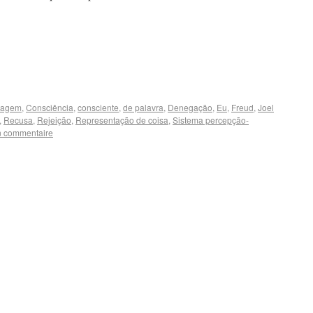
vagem
,
Consciência
,
consciente
,
de palavra
,
Denegação
,
Eu
,
Freud
,
Joel
,
Recusa
,
Rejeição
,
Representação de coisa
,
Sistema percepção-
n commentaire