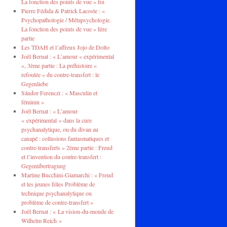
La fonction des points de vue » fin
Pierre Fédida & Patrick Lacoste : «
Psychopathologie / Métapsychologie.
La fonction des points de vue » Ière
partie
Les TDAH et l’affreux Jojo de Dolto
Joël Bernat : « L’amour « expérimental
», 3ème partie : La préhistoire «
refoulée » du contre-transfert : le
Gegenliebe
Sándor Ferenczi : « Masculin et
féminin »
Joël Bernat : « L’amour
« expérimental » dans la cure
psychanalytique, ou du divan au
canapé : collusions fantasmatiques et
contre-transferts » 2ème partie : Freud
et l’invention du contre-transfert :
Gegenübertragung
Martine Bucchini-Giamarchi : « Freud
et les jeunes filles Problème de
technique psychanalytique ou
problème de contre-transfert »
Joël Bernat : « La vision-du-monde de
Wilhelm Reich »