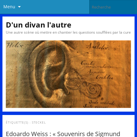
Menu
D'un divan l'autre
Une autre scène où mettre en chantier les questions soufflées par la cure
ÉTIQUETTE(S) :
STECKEL
Edoardo Weiss : « Souvenirs de Sigmund