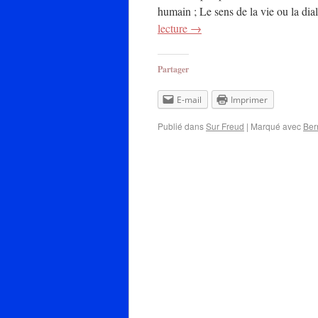
humain ; Le sens de la vie ou la di
lecture
→
Partager
E-mail
Imprimer
Publié dans
Sur Freud
|
Marqué avec
Ber