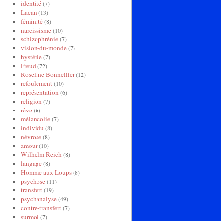
identité
(7)
Lacan
(13)
féminité
(8)
narcissisme
(10)
schizophrénie
(7)
vision-du-monde
(7)
hystérie
(7)
Freud
(72)
Roseline Bonnellier
(12)
refoulement
(10)
représentation
(6)
religion
(7)
rêve
(6)
mélancolie
(7)
individu
(8)
névrose
(8)
amour
(10)
Wilhelm Reich
(8)
langage
(8)
Homme aux Loups
(8)
psychose
(11)
transfert
(19)
psychanalyse
(49)
contre-transfert
(7)
surmoi
(7)