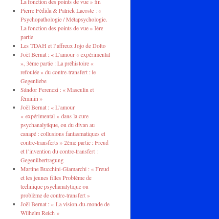
La fonction des points de vue » fin
Pierre Fédida & Patrick Lacoste : «
Psychopathologie / Métapsychologie.
La fonction des points de vue » Ière
partie
Les TDAH et l’affreux Jojo de Dolto
Joël Bernat : « L’amour « expérimental
», 3ème partie : La préhistoire «
refoulée » du contre-transfert : le
Gegenliebe
Sándor Ferenczi : « Masculin et
féminin »
Joël Bernat : « L’amour
« expérimental » dans la cure
psychanalytique, ou du divan au
canapé : collusions fantasmatiques et
contre-transferts » 2ème partie : Freud
et l’invention du contre-transfert :
Gegenübertragung
Martine Bucchini-Giamarchi : « Freud
et les jeunes filles Problème de
technique psychanalytique ou
problème de contre-transfert »
Joël Bernat : « La vision-du-monde de
Wilhelm Reich »