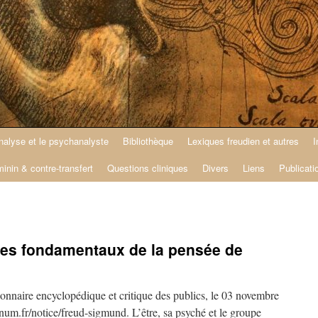
nalyse et le psychanalyste
Bibliothèque
Lexiques freudien et autres
I
minin & contre-transfert
Questions cliniques
Divers
Liens
Publicati
ues fondamentaux de la pensée de
ionnaire encyclopédique et critique des publics, le 03 novembre
num.fr/notice/freud-sigmund. L’être, sa psyché et le groupe