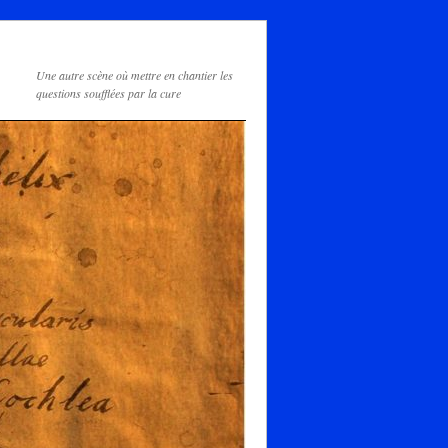
Une autre scène où mettre en chantier les
questions soufflées par la cure