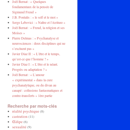
Joël Bernat : « Quelques
fondamentaux de la pensée de
Sigmund Freud »
J.B. Pontalis : « le self et le moi »
Serge Lebovici : « Naître et l’écriture »
Joël Bernat : « Freud, la religion et ses
Moïses »
Pierre Delmas : « Psychanalyse et
neurosciences : deux disciplines qui ne
s’excluent pas »
Javier Diaz II : « L’être et le temps,
qu’est-ce que l’homme ? »
Javier Diaz I : « L’être et le néant.
Progrès ou adaptation ? »
Joël Bernat : « L’amour
« expérimental » dans la cure
psychanalytique, ou du divan au
canapé : collusions fantasmatiques et
contre-transferts » 1ère partie
Recherche par mots-clés
réalité psychique
(8)
castration
(11)
Œdipe
(6)
sexualité
(9)