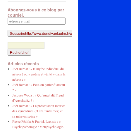
Abonnez-vous à ce blog par
courriel.
Adresse
e-
mail
Articles récents
Joël Bernat : « le mythe individuel du
névrosé ou « poésie et vérité » dans la
névrose »
Joël Bernat : « Peut-on parler d’amour
? »
Jacques Woda : « Qu’aurait dit Freud
d’Auschwitz ? »
Joël Bernat : « La présentation motrice
des symptômes (et des fantasmes) et
sa mise en scène »
Pierre Fédida & Patrick Lacoste : «
Psychopathologie / Métapsychologie.