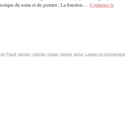
alectique du soma et du germen ; La fonction …
Continuer la
nat
,
Freud
,
germen
,
individu
,
masse
,
psyche
,
soma
|
Laisser un commentaire