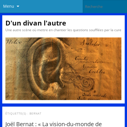
Menu
D'un divan l'autre
Une autre scène où mettre en chantier les questions soufflées par la cure
ÉTIQUETTE(S) :
BERNAT
Joël Bernat : « La vision-du-monde de