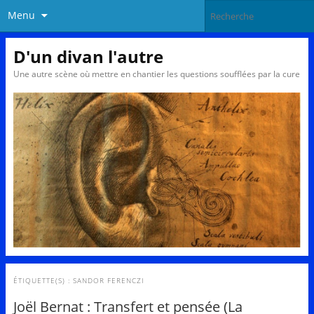
Menu
D'un divan l'autre
Une autre scène où mettre en chantier les questions soufflées par la cure
ÉTIQUETTE(S) :
SANDOR FERENCZI
Joël Bernat : Transfert et pensée (La