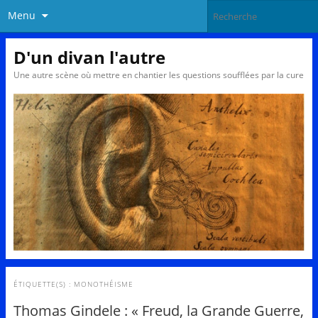
Menu
D'un divan l'autre
Une autre scène où mettre en chantier les questions soufflées par la cure
ÉTIQUETTE(S) :
MONOTHÉISME
Thomas Gindele : « Freud, la Grande Guerre,