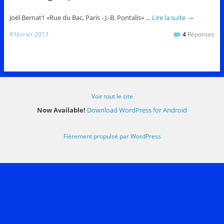
Joël Bernat1 «Rue du Bac, Paris - J.-B. Pontalis» …
Lire la suite
→
8 février 2013
4
Réponses
Voir tout le site
Now Available!
Download WordPress for Android
Fièrement propulsé par WordPress