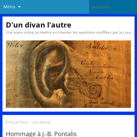
Menu
D'un divan l'autre
Une autre scène où mettre en chantier les questions soufflées par la cure
ÉTIQUETTE(S) :
LAPLANCHE
Hommage à J.-B. Pontalis