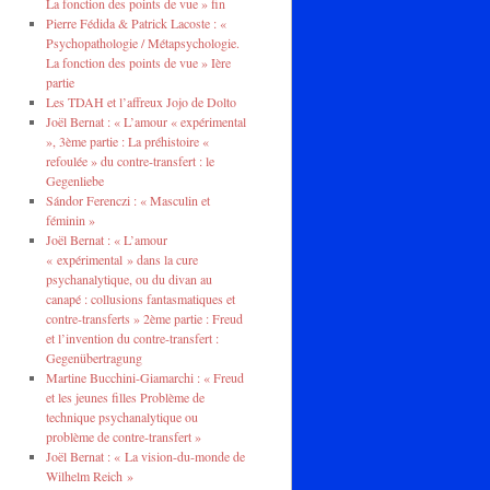
La fonction des points de vue » fin
Pierre Fédida & Patrick Lacoste : «
Psychopathologie / Métapsychologie.
La fonction des points de vue » Ière
partie
Les TDAH et l’affreux Jojo de Dolto
Joël Bernat : « L’amour « expérimental
», 3ème partie : La préhistoire «
refoulée » du contre-transfert : le
Gegenliebe
Sándor Ferenczi : « Masculin et
féminin »
Joël Bernat : « L’amour
« expérimental » dans la cure
psychanalytique, ou du divan au
canapé : collusions fantasmatiques et
contre-transferts » 2ème partie : Freud
et l’invention du contre-transfert :
Gegenübertragung
Martine Bucchini-Giamarchi : « Freud
et les jeunes filles Problème de
technique psychanalytique ou
problème de contre-transfert »
Joël Bernat : « La vision-du-monde de
Wilhelm Reich »