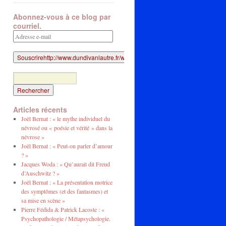
Abonnez-vous à ce blog par
courriel.
Adresse
e-
mail
Articles récents
Joël Bernat : « le mythe individuel du
névrosé ou « poésie et vérité » dans la
névrose »
Joël Bernat : « Peut-on parler d’amour
? »
Jacques Woda : « Qu’aurait dit Freud
d’Auschwitz ? »
Joël Bernat : « La présentation motrice
des symptômes (et des fantasmes) et
sa mise en scène »
Pierre Fédida & Patrick Lacoste : «
Psychopathologie / Métapsychologie.