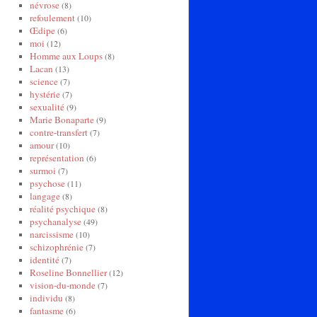
névrose
(8)
refoulement
(10)
Œdipe
(6)
moi
(12)
Homme aux Loups
(8)
Lacan
(13)
science
(7)
hystérie
(7)
sexualité
(9)
Marie Bonaparte
(9)
contre-transfert
(7)
amour
(10)
représentation
(6)
surmoi
(7)
psychose
(11)
langage
(8)
réalité psychique
(8)
psychanalyse
(49)
narcissisme
(10)
schizophrénie
(7)
identité
(7)
Roseline Bonnellier
(12)
vision-du-monde
(7)
individu
(8)
fantasme
(6)