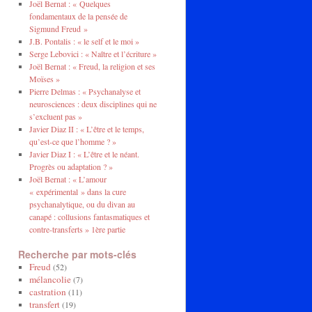
Joël Bernat : « Quelques
fondamentaux de la pensée de
Sigmund Freud »
J.B. Pontalis : « le self et le moi »
Serge Lebovici : « Naître et l’écriture »
Joël Bernat : « Freud, la religion et ses
Moïses »
Pierre Delmas : « Psychanalyse et
neurosciences : deux disciplines qui ne
s’excluent pas »
Javier Diaz II : « L’être et le temps,
qu’est-ce que l’homme ? »
Javier Diaz I : « L’être et le néant.
Progrès ou adaptation ? »
Joël Bernat : « L’amour
« expérimental » dans la cure
psychanalytique, ou du divan au
canapé : collusions fantasmatiques et
contre-transferts » 1ère partie
Recherche par mots-clés
Freud
(52)
mélancolie
(7)
castration
(11)
transfert
(19)