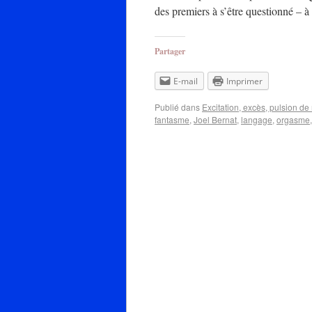
des premiers à s’être questionné –
Partager
E-mail
Imprimer
Publié dans
Excitation, excès, pulsion de 
fantasme
,
Joel Bernat
,
langage
,
orgasme