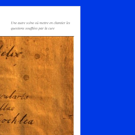
Une autre scène où mettre en chantier les
questions soufflées par la cure