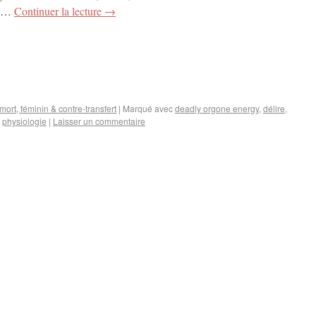
 à …
Continuer la lecture
→
mort, féminin & contre-transfert
|
Marqué avec
deadly orgone energy
,
délire
,
,
physiologie
|
Laisser un commentaire