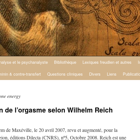
nalyse et le psychanalyste
Bibliothèque
Lexiques freudien et autres
I
minin & contre-transfert
Questions cliniques
Divers
Liens
Publicati
one energy
ion de l’orgasme selon Wilhelm Reich
em de Maxéville, le 20 avril 2007, revu et augmenté, pour la
gion, éditions Dilecta (CNRS), nº5, Octobre 2008. Reich est une