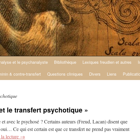
nalyse et le psychanalyste
Bibliothèque
Lexiques freudien et autres
I
minin & contre-transfert
Questions cliniques
Divers
Liens
Publicati
ychotique
t le transfert psychotique »
se et avec le psychosé ? Certains auteurs (Freud, Lacan) disent que
oui… Ce qui est certain est que ce transfert ne prend pas vraiment
la lecture
→