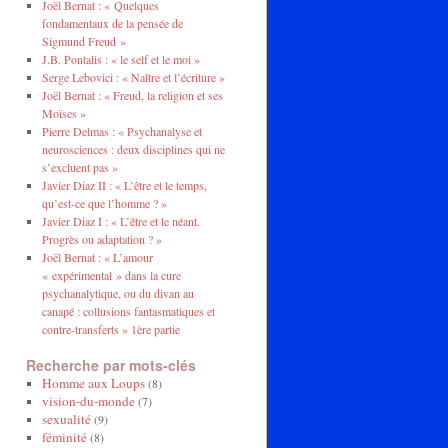
Joël Bernat : « Quelques
fondamentaux de la pensée de
Sigmund Freud »
J.B. Pontalis : « le self et le moi »
Serge Lebovici : « Naître et l’écriture »
Joël Bernat : « Freud, la religion et ses
Moïses »
Pierre Delmas : « Psychanalyse et
neurosciences : deux disciplines qui ne
s’excluent pas »
Javier Diaz II : « L’être et le temps,
qu’est-ce que l’homme ? »
Javier Diaz I : « L’être et le néant.
Progrès ou adaptation ? »
Joël Bernat : « L’amour
« expérimental » dans la cure
psychanalytique, ou du divan au
canapé : collusions fantasmatiques et
contre-transferts » 1ère partie
Recherche par mots-clés
Homme aux Loups
(8)
vision-du-monde
(7)
sexualité
(9)
féminité
(8)