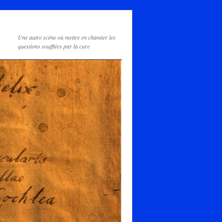
Une autre scène où mettre en chantier les
questions soufflées par la cure