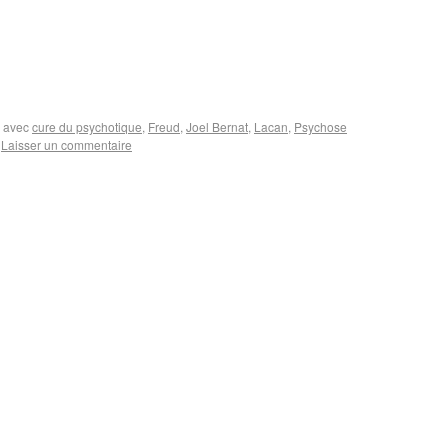
 avec
cure du psychotique
,
Freud
,
Joel Bernat
,
Lacan
,
Psychose
Laisser un commentaire