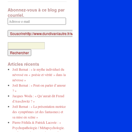
Abonnez-vous à ce blog par
courriel.
Adresse
e-
mail
Articles récents
Joël Bernat : « le mythe individuel du
névrosé ou « poésie et vérité » dans la
névrose »
Joël Bernat : « Peut-on parler d’amour
? »
Jacques Woda : « Qu’aurait dit Freud
d’Auschwitz ? »
Joël Bernat : « La présentation motrice
des symptômes (et des fantasmes) et
sa mise en scène »
Pierre Fédida & Patrick Lacoste : «
Psychopathologie / Métapsychologie.