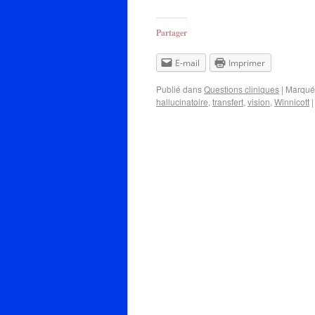
Partager
E-mail
Imprimer
Publié dans
Questions cliniques
|
Marqué
hallucinatoire
,
transfert
,
vision
,
Winnicott
|