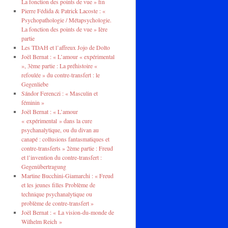
La fonction des points de vue » fin
Pierre Fédida & Patrick Lacoste : «
Psychopathologie / Métapsychologie.
La fonction des points de vue » Ière
partie
Les TDAH et l’affreux Jojo de Dolto
Joël Bernat : « L’amour « expérimental
», 3ème partie : La préhistoire «
refoulée » du contre-transfert : le
Gegenliebe
Sándor Ferenczi : « Masculin et
féminin »
Joël Bernat : « L’amour
« expérimental » dans la cure
psychanalytique, ou du divan au
canapé : collusions fantasmatiques et
contre-transferts » 2ème partie : Freud
et l’invention du contre-transfert :
Gegenübertragung
Martine Bucchini-Giamarchi : « Freud
et les jeunes filles Problème de
technique psychanalytique ou
problème de contre-transfert »
Joël Bernat : « La vision-du-monde de
Wilhelm Reich »