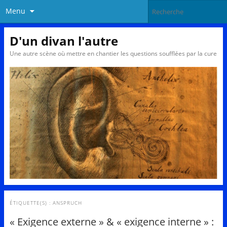
Menu
D'un divan l'autre
Une autre scène où mettre en chantier les questions soufflées par la cure
ÉTIQUETTE(S) :
ANSPRUCH
« Exigence externe » & « exigence interne » :