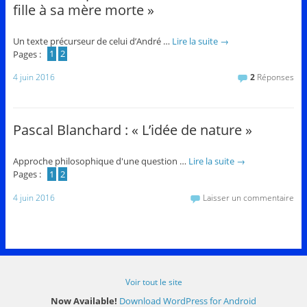
fille à sa mère morte »
Un texte précurseur de celui d’André …
Lire la suite
→
Pages :
1
2
4 juin 2016
2
Réponses
Pascal Blanchard : « L’idée de nature »
Approche philosophique d'une question …
Lire la suite
→
Pages :
1
2
4 juin 2016
Laisser un commentaire
Voir tout le site
Now Available!
Download WordPress for Android