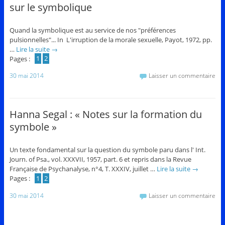
sur le symbolique
Quand la symbolique est au service de nos "préférences
pulsionnelles"... In L'irruption de la morale sexuelle, Payot, 1972, pp.
…
Lire la suite
→
Pages :
1
2
30 mai 2014
Laisser un commentaire
Hanna Segal : « Notes sur la formation du
symbole »
Un texte fondamental sur la question du symbole paru dans l' Int.
Journ. of Psa., vol. XXXVII, 1957, part. 6 et repris dans la Revue
Française de Psychanalyse, n°4, T. XXXIV, juillet …
Lire la suite
→
Pages :
1
2
30 mai 2014
Laisser un commentaire