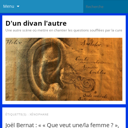
Menu
D'un divan l'autre
Une autre scène où mettre en chantier les questions soufflées par la cure
ÉTIQUETTE(S) :
XÉNOPHANE
Joël Bernat : « « Que veut une/la femme ? »,